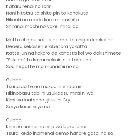
Kataru renai no ronri
Nani hitotsu to shite pin to konakute
Hikouki no mado kara mioroshita
Shiranai machi no yakei mitai da
Motto chigau settei de motto chigau kankei de
Deaeru sekaisen erabetara yokatta
Itatte jun na kokoro de kanatta koi wo dakishimete
“Suki da” to ka musekinin ni ietara ii na
Sou negatte mo munashii no sa
Gubbai
Tsunaida te no mukou ni endorain
Hikinobasu tabi ni uzukidasu mirai ni wa
Kimi wa inai sono jijitsu ni Cry…
Sorya kurushii yo na
Gubbai
Kimi no unmei no hito wa boku janai
Tsurai kedo inamenai demo hanare gatai no sa