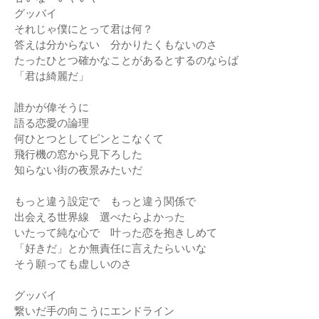
グッバイ
それじゃ僕にとって君は何？
答えは分からない 分かりたくもないのさ
たったひとつ確かなことがあるとするのならば
「君は綺麗だ」
誰かが偉そうに
語る恋愛の論理
何ひとつとしてピンとこなくて
飛行機の窓から見下ろした
知らない街の夜景みたいだ
もっと違う設定で もっと違う関係で
出会える世界線 選べたらよかった
いたって純な心で 叶った恋を抱きしめて
「好きだ」とか無責任に言えたらいいな
そう願っても虚しいのさ
グッバイ
繋いだ手の向こうにエンドライン