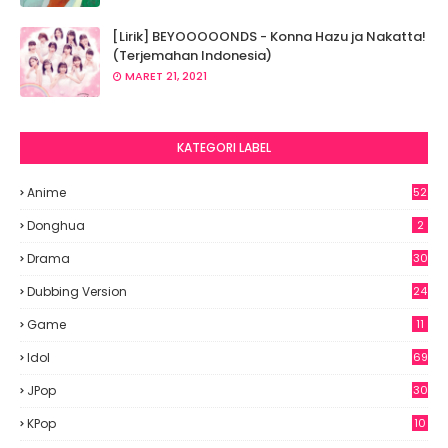
[Lirik] BEYOOOOONDS - Konna Hazu ja Nakatta!
(Terjemahan Indonesia)
MARET 21, 2021
KATEGORI LABEL
Anime
52
2
Donghua
2
Drama
30
Dubbing Version
24
Game
11
Idol
69
6
JPop
30
7
KPop
10
9