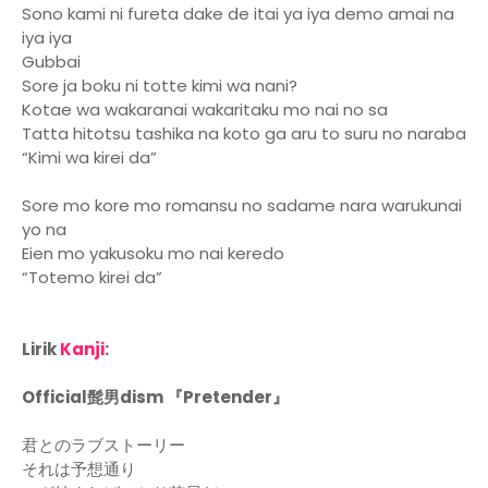
Sono kami ni fureta dake de itai ya iya demo amai na
iya iya
Gubbai
Sore ja boku ni totte kimi wa nani?
Kotae wa wakaranai wakaritaku mo nai no sa
Tatta hitotsu tashika na koto ga aru to suru no naraba
“Kimi wa kirei da”
Sore mo kore mo romansu no sadame nara warukunai
yo na
Eien mo yakusoku mo nai keredo
“Totemo kirei da”
Lirik
Kanji
:
Official髭男dism 『Pretender』
君とのラブストーリー
それは予想通り