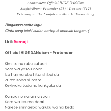
Aransemen: Official HIGE DANdism
Single/Album: Pretender (#1) | Traveler (#12)
Keterangan: The Confidence Man JP Theme Song
Ringkasan cerita lagu:
Cinta sang lelaki sudah bertepuk sebelah tangan :'(
Lirik
Romaji
:
Official HIGE DANdism - Pretender
Kimi to no rabu sutoorii
Sore wa yosou doori
Iza hajimareba hitorishibai da
Zutto soba ni itatte
Kekkyoku tada no kankyaku da
Kanjou no nai aimu soorii
Sore wa itsumo doori
Narete shimaeba waruku wa nai kedo