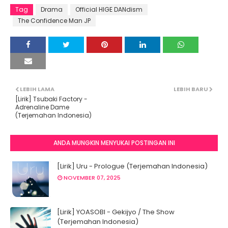
Tag
Drama
Official HIGE DANdism
The Confidence Man JP
LEBIH LAMA
LEBIH BARU
[Lirik] Tsubaki Factory -
Adrenaline Dame
(Terjemahan Indonesia)
ANDA MUNGKIN MENYUKAI POSTINGAN INI
[Lirik] Uru - Prologue (Terjemahan Indonesia)
NOVEMBER 07, 2025
[Lirik] YOASOBI - Gekijyo / The Show
(Terjemahan Indonesia)