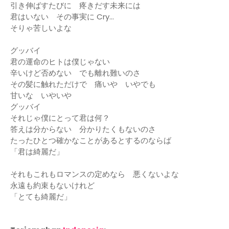
引き伸ばすたびに 疼きだす未来には
君はいない その事実に Cry...
そりゃ苦しいよな
グッバイ
君の運命のヒトは僕じゃない
辛いけど否めない でも離れ難いのさ
その髪に触れただけで 痛いや いやでも
甘いな いやいや
グッバイ
それじゃ僕にとって君は何？
答えは分からない 分かりたくもないのさ
たったひとつ確かなことがあるとするのならば
「君は綺麗だ」
それもこれもロマンスの定めなら 悪くないよな
永遠も約束もないけれど
「とても綺麗だ」