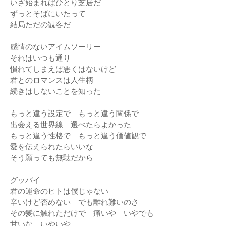
いざ始まればひとり芝居だ
ずっとそばにいたって
結局ただの観客だ
感情のないアイムソーリー
それはいつも通り
慣れてしまえば悪くはないけど
君とのロマンスは人生柄
続きはしないことを知った
もっと違う設定で もっと違う関係で
出会える世界線 選べたらよかった
もっと違う性格で もっと違う価値観で
愛を伝えられたらいいな
そう願っても無駄だから
グッバイ
君の運命のヒトは僕じゃない
辛いけど否めない でも離れ難いのさ
その髪に触れただけで 痛いや いやでも
甘いな いやいや