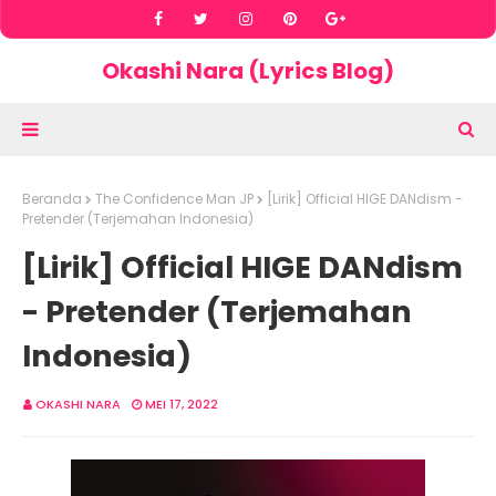
Okashi Nara (Lyrics Blog)
Beranda
The Confidence Man JP
[Lirik] Official HIGE DANdism -
Pretender (Terjemahan Indonesia)
[Lirik] Official HIGE DANdism
- Pretender (Terjemahan
Indonesia)
OKASHI NARA
MEI 17, 2022