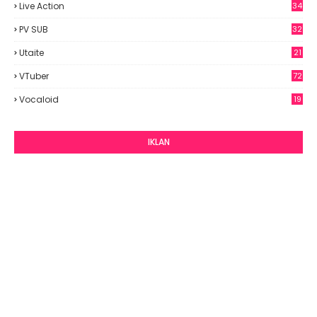
Live Action
34
PV SUB
32
Utaite
21
VTuber
72
Vocaloid
19
IKLAN