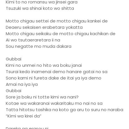
Kimi to no romansu wa jinsei gara
Tsuzuki wa shinai koto wo shitta
Motto chigau settei de motto chigau kankei de
Deaeru sekaisen erabetara yokatta
Motto chigau seikaku de motto chigau kachikan de
Ai wo tsutaeraretara ii na
Sou negatte mo muda dakara
Gubbai
Kimi no unmei no hito wa boku janai
Tsurai kedo inamenai demo hanare gatai no sa
Sono kami ni fureta dake de itai ya iya demo
Amai na iya iya
Gubbai
Sore ja boku ni totte kimi wa nani?
Kotae wa wakaranai wakaritaku mo nai no sa
Tatta hitotsu tashika na koto ga aru to suru no naraba
“Kimi wa kirei da”
Dareka ga erasou ni