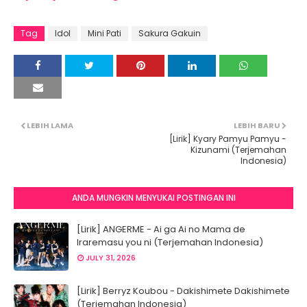
Tag
Idol
Mini Pati
Sakura Gakuin
LEBIH LAMA
LEBIH BARU
[Lirik] Kyary Pamyu Pamyu -
Kizunami (Terjemahan
Indonesia)
ANDA MUNGKIN MENYUKAI POSTINGAN INI
[Lirik] ANGERME - Ai ga Ai no Mama de
Iraremasu you ni (Terjemahan Indonesia)
JULY 31, 2026
[Lirik] Berryz Koubou - Dakishimete Dakishimete
(Terjemahan Indonesia)