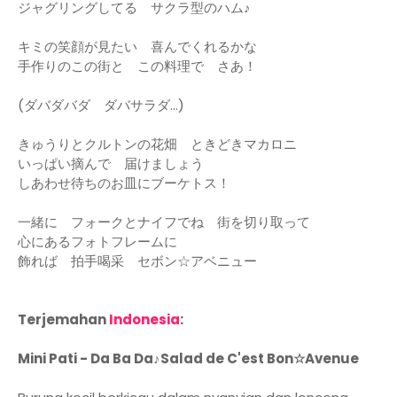
ジャグリングしてる サクラ型のハム♪
キミの笑顔が見たい 喜んでくれるかな
手作りのこの街と この料理で さあ！
(ダバダバダ ダバサラダ…)
きゅうりとクルトンの花畑 ときどきマカロニ
いっぱい摘んで 届けましょう
しあわせ待ちのお皿にブーケトス！
一緒に フォークとナイフでね 街を切り取って
心にあるフォトフレームに
飾れば 拍手喝采 セボン☆アベニュー
Terjemahan
Indonesia
:
Mini Pati - Da Ba Da♪Salad de C'est Bon☆Avenue