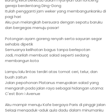
Burung kecil berkicau dalam nyanyian dan lonceng
gereja berdentang Ding-Dong
Itulah pengganti jam weker yang membangunkanku di
pagi hari
Aku pun melangkah bersuara dengan sepatu baruku
dan bergegas menuju pasar!
Potongan ayam goreng renyah serta sayuran segar
sehabis dipetik
Semuanya kelihatan bagus tanpa berlepotan
Jadi, marilah membuat salad seperti sedang
membangun kota
Lampu lalu lintas terdiri atas tomat ceri, telur, dan
buah zaitun
Jalan pepohonan Platanus merupakan salad yang
mengarah pada jalan raya sebagai hidangan utama:
C'est Bon☆Avenue
Aku mampir menuju Kafe bergaya Paris di pinggir jalan
Selagi mengaduk-aduk gula dadu dalam minumanku