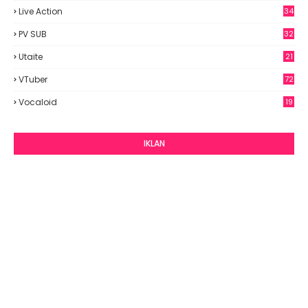
Live Action
34
PV SUB
32
Utaite
21
VTuber
72
Vocaloid
19
IKLAN