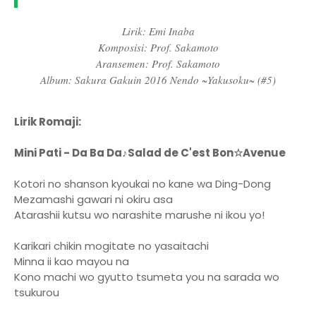
Lirik: Emi Inaba
Komposisi: Prof. Sakamoto
Aransemen: Prof. Sakamoto
Album: Sakura Gakuin 2016 Nendo ~Yakusoku~ (#5)
Lirik Romaji:
Mini Pati - Da Ba Da♪Salad de C'est Bon☆Avenue
Kotori no shanson kyoukai no kane wa Ding-Dong
Mezamashi gawari ni okiru asa
Atarashii kutsu wo narashite marushe ni ikou yo!
Karikari chikin mogitate no yasaitachi
Minna ii kao mayou na
Kono machi wo gyutto tsumeta you na sarada wo
tsukurou