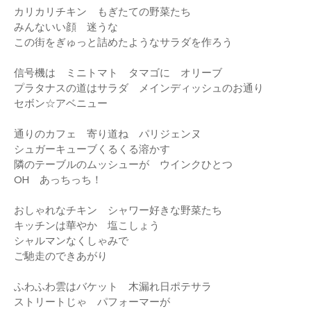
カリカリチキン もぎたての野菜たち
みんないい顔 迷うな
この街をぎゅっと詰めたようなサラダを作ろう
信号機は ミニトマト タマゴに オリーブ
プラタナスの道はサラダ メインディッシュのお通り
セボン☆アベニュー
通りのカフェ 寄り道ね パリジェンヌ
シュガーキューブくるくる溶かす
隣のテーブルのムッシューが ウインクひとつ
OH あっちっち！
おしゃれなチキン シャワー好きな野菜たち
キッチンは華やか 塩こしょう
シャルマンなくしゃみで
ご馳走のできあがり
ふわふわ雲はバケット 木漏れ日ポテサラ
ストリートじゃ パフォーマーが