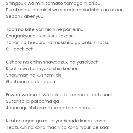
Shingouki wa mini tomato tamago ni oriibu
Puratanasu no michi wa sarada meindishhu no otoori
Sebon☆abenyuu
Toori no kafe yorimichi ne parijennu
Shugaakyuubu kurukuru tokasu
Tonari no teeburu no musshuu ga uinku hitotsu
OH acchicchi!
Oshare na chikin shawaazuki na yasaitachi
Kicchin wa hanayaka shio koshou
Sharuman na kushami de
Gochisou no dekiagari
Fuwafuwa kumo wa baketto komorebi potesara
Sutoriito ja pafooma ga
Jaguringu shiteru sakuragata no hamu ♪
Kimi no egao ga mitai yorokonde kureru kana
Tedzukuri no kono machi to kono ryouri de saa!