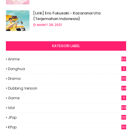
[Lirik] Eric Fukusaki - Kazaranai Uta
(Terjemahan Indonesia)
MARET 28, 2021
KATEGORI LABEL
Anime
52
2
Donghua
2
Drama
30
Dubbing Version
24
Game
11
Idol
69
6
JPop
30
7
KPop
10
9