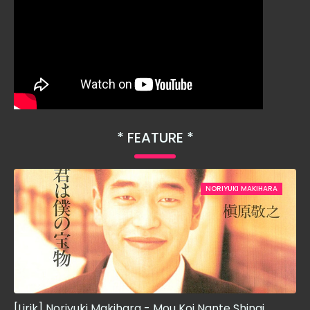
FEATURE
NORIYUKI MAKIHARA
[Lirik] Noriyuki Makihara - Mou Koi Nante Shinai