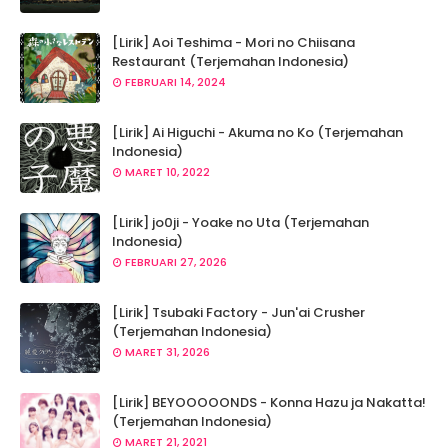
[Lirik] Aoi Teshima - Mori no Chiisana
Restaurant (Terjemahan Indonesia)
FEBRUARI 14, 2024
[Lirik] Ai Higuchi - Akuma no Ko (Terjemahan
Indonesia)
MARET 10, 2022
[Lirik] jo0ji - Yoake no Uta (Terjemahan
Indonesia)
FEBRUARI 27, 2026
[Lirik] Tsubaki Factory - Jun'ai Crusher
(Terjemahan Indonesia)
MARET 31, 2026
[Lirik] BEYOOOOONDS - Konna Hazu ja Nakatta!
(Terjemahan Indonesia)
MARET 21, 2021