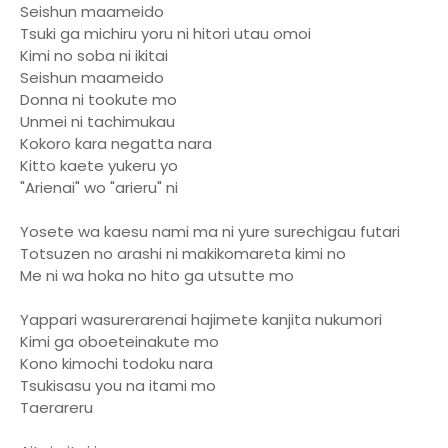
Seishun maameido
Tsuki ga michiru yoru ni hitori utau omoi
Kimi no soba ni ikitai
Seishun maameido
Donna ni tookute mo
Unmei ni tachimukau
Kokoro kara negatta nara
Kitto kaete yukeru yo
"Arienai" wo "arieru" ni
Yosete wa kaesu nami ma ni yure surechigau futari
Totsuzen no arashi ni makikomareta kimi no
Me ni wa hoka no hito ga utsutte mo
Yappari wasurerarenai hajimete kanjita nukumori
Kimi ga oboeteinakute mo
Kono kimochi todoku nara
Tsukisasu you na itami mo
Taerareru