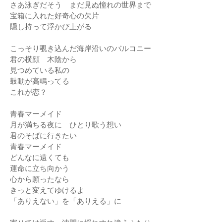
さあ泳ぎだそう まだ見ぬ憧れの世界まで
宝箱に入れた好奇心の欠片
隠し持って浮かび上がる
こっそり覗き込んだ海岸沿いのバルコニー
君の横顔 木陰から
見つめている私の
鼓動が高鳴ってる
これが恋？
青春マーメイド
月が満ちる夜に ひとり歌う想い
君のそばに行きたい
青春マーメイド
どんなに遠くても
運命に立ち向かう
心から願ったなら
きっと変えてゆけるよ
「ありえない」を「ありえる」に