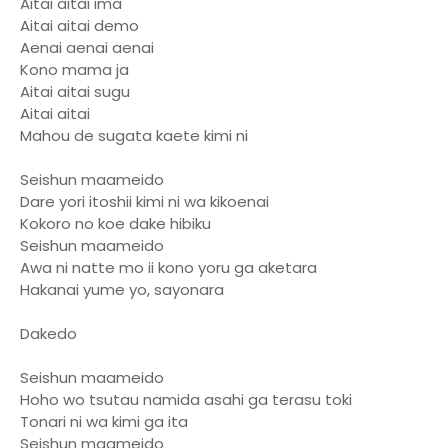
Aitai aitai ima
Aitai aitai demo
Aenai aenai aenai
Kono mama ja
Aitai aitai sugu
Aitai aitai
Mahou de sugata kaete kimi ni
Seishun maameido
Dare yori itoshii kimi ni wa kikoenai
Kokoro no koe dake hibiku
Seishun maameido
Awa ni natte mo ii kono yoru ga aketara
Hakanai yume yo, sayonara
Dakedo
Seishun maameido
Hoho wo tsutau namida asahi ga terasu toki
Tonari ni wa kimi ga ita
Seishun maameido