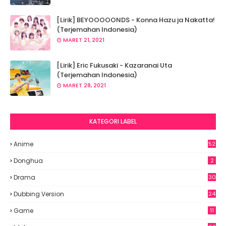
[Lirik] BEYOOOOONDS - Konna Hazu ja Nakatta!
(Terjemahan Indonesia)
MARET 21, 2021
[Lirik] Eric Fukusaki - Kazaranai Uta
(Terjemahan Indonesia)
MARET 28, 2021
KATEGORI LABEL
Anime
52
2
Donghua
2
Drama
30
Dubbing Version
24
Game
11