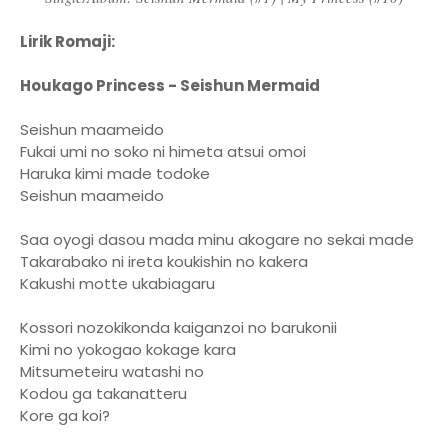
Lirik Romaji:
Houkago Princess - Seishun Mermaid
Seishun maameido
Fukai umi no soko ni himeta atsui omoi
Haruka kimi made todoke
Seishun maameido
Saa oyogi dasou mada minu akogare no sekai made
Takarabako ni ireta koukishin no kakera
Kakushi motte ukabiagaru
Kossori nozokikonda kaiganzoi no barukonii
Kimi no yokogao kokage kara
Mitsumeteiru watashi no
Kodou ga takanatteru
Kore ga koi?