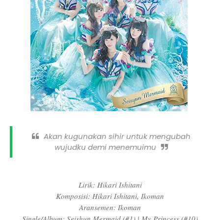
Akan kugunakan sihir untuk mengubah
wujudku demi menemuimu
Lirik: Hikari Ishitani
Komposisi: Hikari Ishitani, Ikoman
Aransemen: Ikoman
Single/Album: Seishun Mermaid (#1) | My Princess (#10)