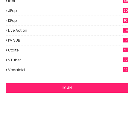
Idol
69
6
JPop
30
7
KPop
10
9
Live Action
34
PV SUB
32
Utaite
21
VTuber
72
Vocaloid
19
IKLAN