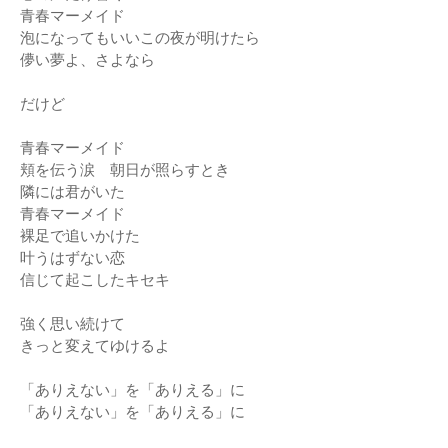
青春マーメイド
泡になってもいいこの夜が明けたら
儚い夢よ、さよなら
だけど
青春マーメイド
頬を伝う涙 朝日が照らすとき
隣には君がいた
青春マーメイド
裸足で追いかけた
叶うはずない恋
信じて起こしたキセキ
強く思い続けて
きっと変えてゆけるよ
「ありえない」を「ありえる」に
「ありえない」を「ありえる」に