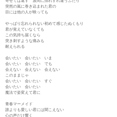
寄せては返す 波間に揺れすれ違うふたり
突然の嵐に巻き込まれた君の
目には他の人が映っても
やっぱり忘れられない初めて感じたぬくもり
君が覚えていなくても
この気持ち届くなら
突き刺すような痛みも
耐えられる
会いたい 会いたい いま
会いたい 会いたい でも
会えない 会えない 会えない
このままじゃ
会いたい 会いたい すぐ
会いたい 会いたい
魔法で姿変えて君に
青春マーメイド
誰よりも愛しい君には聞こえない
心の声だけ響く