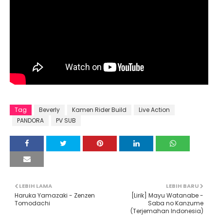
Tag
Beverly
Kamen Rider Build
Live Action
PANDORA
PV SUB
LEBIH LAMA
LEBIH BARU
Haruka Yamazaki - Zenzen
[Lirik] Mayu Watanabe -
Tomodachi
Saba no Kanzume
(Terjemahan Indonesia)