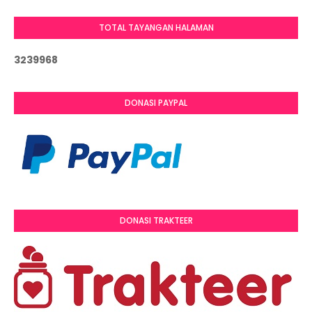
TOTAL TAYANGAN HALAMAN
3
2
3
9
9
6
8
DONASI PAYPAL
DONASI TRAKTEER