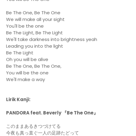
Be The One, Be The One
We will make all your sight
You'll be the one
Be The Light, Be The Light
We'll take darkness into brightness yeah
Leading you into the light
Be The Light
Oh you will be alive
Be The One, Be The One,
You will be the one
We'll make a way
Lirik Kanji:
PANDORA feat. Beverly 『Be The One』
このままあるきつづけてる
今夜も真っ直ぐ一人の足跡たどって