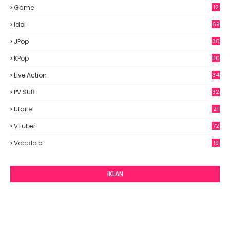
Game
12
Idol
69
6
JPop
30
7
KPop
110
Live Action
34
PV SUB
32
Utaite
21
VTuber
72
Vocaloid
19
IKLAN