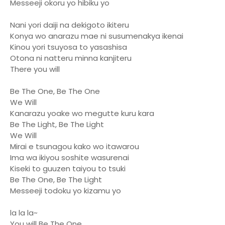
Messeeji okoru yo hibiku yo
Nani yori daiji na dekigoto ikiteru
Konya wo anarazu mae ni susumenakya ikenai
Kinou yori tsuyosa to yasashisa
Otona ni natteru minna kanjiteru
There you will
Be The One, Be The One
We Will
Kanarazu yoake wo megutte kuru kara
Be The Light, Be The Light
We Will
Mirai e tsunagou kako wo itawarou
Ima wa ikiyou soshite wasurenai
Kiseki to guuzen taiyou to tsuki
Be The One, Be The Light
Messeeji todoku yo kizamu yo
la la la~
You will Be The One