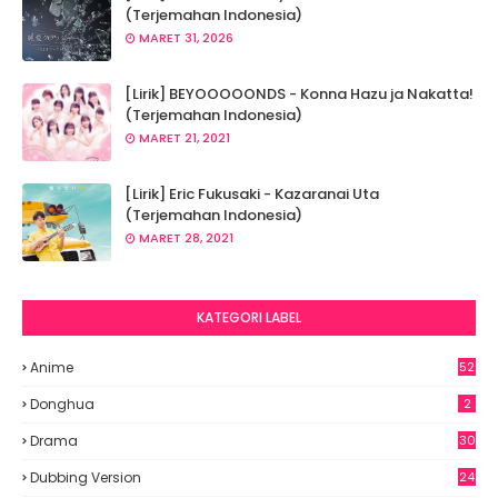
(Terjemahan Indonesia)
MARET 31, 2026
[Lirik] BEYOOOOONDS - Konna Hazu ja Nakatta!
(Terjemahan Indonesia)
MARET 21, 2021
[Lirik] Eric Fukusaki - Kazaranai Uta
(Terjemahan Indonesia)
MARET 28, 2021
KATEGORI LABEL
Anime
52
8
Donghua
2
Drama
30
Dubbing Version
24