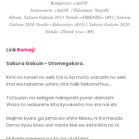
Komposisi: cAnON.
Aransemen: cAnON. / Takamune Negishi
Album: Sakura Gakuin 2011 Nendo ~FRIENDS~ (#8) | Sakura
Gakuin 2016 Nendo ~Yakusoku~ (#10) |
Sakura Gakuin 2020
Nendo ~Thank you~ (#8)
Lirik
Romaji
:
Sakura Gakuin - Otomegokoro.
Kimi no tonari no seki tte iu ka moto watashi no seki
Ima wa naname ushiro nite taiki hekomichuu…
Totsuzen no sekigae nakayoshi puran dainashi
Waza to wasurete kita kyoukasho mo imi nai shi
Majime kyara ga jama wo shite kikezu ni ita meado
Demo kyou koso wa! nante kiai wo irete kita no ni
Mukashi megane no ko ga utatteta