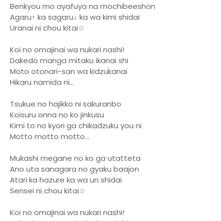
Benkyou mo ayafuya na mochibeeshon
Agaru↑ ka sagaru↓ ka wa kimi shidai
Uranai ni chou kitai☆
Koi no omajinai wa nukari nashi!
Dakedo manga mitaku ikanai shi
Moto otonari-san wa kidzukanai
Hikaru namida ni...
Tsukue no hajikko ni sakuranbo
Koisuru onna no ko jinkusu
Kimi to no kyori ga chikadzuku you ni
Motto motto motto...
Mukashi megane no ko ga utatteta
Ano uta sanagara no gyaku baajon
Atari ka hazure ka wa un shidai
Sensei ni chou kitai☆
Koi no omajinai wa nukari nashi!