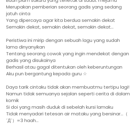
Buah plum sakura yang terletak di sudut mejamu
Merupakan pemberian seorang gadis yang sedang
jatuh cinta
Yang dipercaya agar kita berdua semakin dekat
Semakin dekat, semakin dekat, semakin dekat...
Peristiwa ini mirip dengan sebuah lagu yang sudah
lama dinyanyikan
Tentang seorang cowok yang ingin mendekat dengan
gadis yang disukainya
Berhasil atau gagal ditentukan oleh keberuntungan
Aku pun bergantung kepada guru ☆
Daya tarik cintaku tidak akan membuatmu tertipu lagi!
Namun tidak semuanya sejalan seperti cerita di dalam
komik
Si doi yang masih duduk di sebelah kursi lamaku
Tidak menyadari tetesan air mataku yang bersinar...（
´Д`）=3 haah...