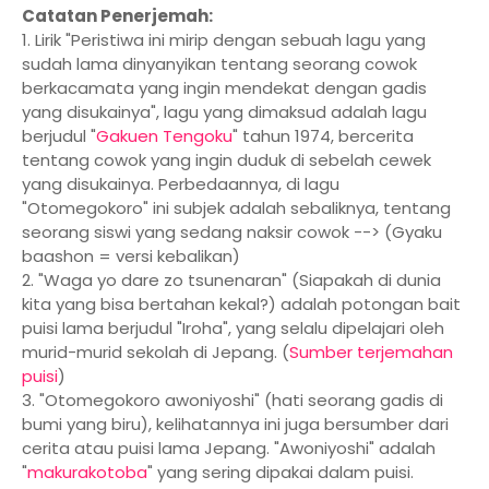
Catatan Penerjemah:
1. Lirik "Peristiwa ini mirip dengan sebuah lagu yang
sudah lama dinyanyikan tentang seorang cowok
berkacamata yang ingin mendekat dengan gadis
yang disukainya", lagu yang dimaksud adalah lagu
berjudul "
Gakuen Tengoku
" tahun 1974, bercerita
tentang cowok yang ingin duduk di sebelah cewek
yang disukainya. Perbedaannya, di lagu
"Otomegokoro" ini subjek adalah sebaliknya, tentang
seorang siswi yang sedang naksir cowok --> (Gyaku
baashon = versi kebalikan)
2. "Waga yo dare zo tsunenaran" (Siapakah di dunia
kita yang bisa bertahan kekal?) adalah potongan bait
puisi lama berjudul "Iroha", yang selalu dipelajari oleh
murid-murid sekolah di Jepang. (
Sumber terjemahan
puisi
)
3. "Otomegokoro awoniyoshi" (hati seorang gadis di
bumi yang biru), kelihatannya ini juga bersumber dari
cerita atau puisi lama Jepang. "Awoniyoshi" adalah
"
makurakotoba
" yang sering dipakai dalam puisi.