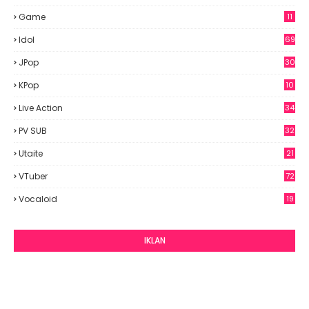
Game
11
Idol
69
6
JPop
30
7
KPop
10
9
Live Action
34
PV SUB
32
Utaite
21
VTuber
72
Vocaloid
19
IKLAN