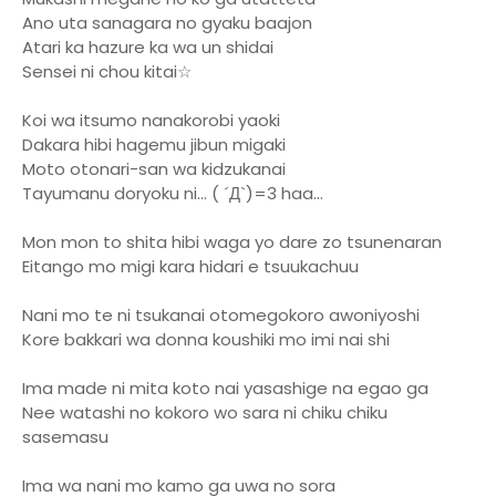
Ano uta sanagara no gyaku baajon
Atari ka hazure ka wa un shidai
Sensei ni chou kitai☆
Koi wa itsumo nanakorobi yaoki
Dakara hibi hagemu jibun migaki
Moto otonari-san wa kidzukanai
Tayumanu doryoku ni… ( ´Д`)=3 haa...
Mon mon to shita hibi waga yo dare zo tsunenaran
Eitango mo migi kara hidari e tsuukachuu
Nani mo te ni tsukanai otomegokoro awoniyoshi
Kore bakkari wa donna koushiki mo imi nai shi
Ima made ni mita koto nai yasashige na egao ga
Nee watashi no kokoro wo sara ni chiku chiku
sasemasu
Ima wa nani mo kamo ga uwa no sora