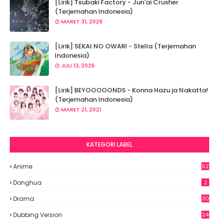
[Lirik] Tsubaki Factory - Jun'ai Crusher
(Terjemahan Indonesia)
MARET 31, 2026
[Lirik] SEKAI NO OWARI - Stella (Terjemahan
Indonesia)
JULI 13, 2026
[Lirik] BEYOOOOONDS - Konna Hazu ja Nakatta!
(Terjemahan Indonesia)
MARET 21, 2021
KATEGORI LABEL
Anime
52
2
Donghua
2
Drama
30
Dubbing Version
24