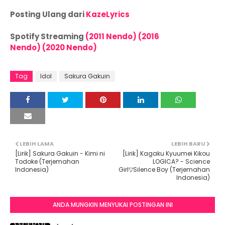
Posting Ulang dari
KazeLyrics
Spotify Streaming
(2011 Nendo)
(2016
Nendo)
(2020 Nendo)
Tag
Idol
Sakura Gakuin
LEBIH LAMA
LEBIH BARU
[Lirik] Sakura Gakuin - Kimi ni
[Lirik] Kagaku Kyuumei Kikou
Todoke (Terjemahan
LOGICA? - Science
Indonesia)
Girl▽Silence Boy (Terjemahan
Indonesia)
ANDA MUNGKIN MENYUKAI POSTINGAN INI