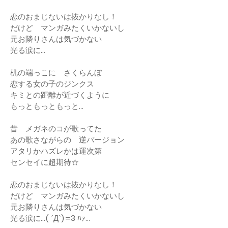
恋のおまじないは抜かりなし！
だけど マンガみたくいかないし
元お隣りさんは気づかない
光る涙に…
机の端っこに さくらんぼ
恋する女の子のジンクス
キミとの距離が近づくように
もっともっともっと…
昔 メガネのコが歌ってた
あの歌さながらの 逆バージョン
アタリかハズレかは運次第
センセイに超期待☆
恋のおまじないは抜かりなし！
だけど マンガみたくいかないし
元お隣りさんは気づかない
光る涙に…( ´Д`)=3 ﾊｧ…