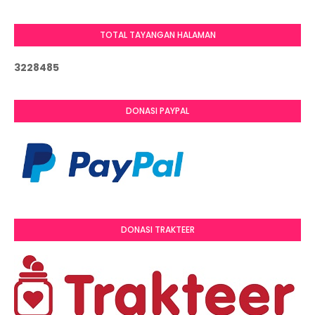
TOTAL TAYANGAN HALAMAN
3
2
2
8
4
8
5
DONASI PAYPAL
DONASI TRAKTEER