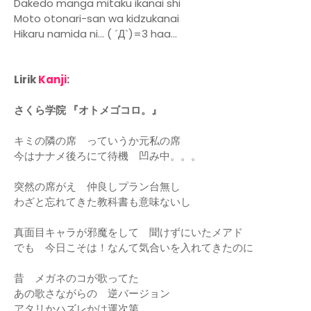
Dakedo manga mitaku ikanai shi
Moto otonari-san wa kidzukanai
Hikaru namida ni... ( ´Д`)=3 haa...
Lirik
Kanji
:
さくら学院 『オトメゴコロ。』
キミの隣の席 っていうか元私の席
今はナナメ後ろにて待機 凹み中。。。
突然の席がえ 仲良しプラン台無し
わざと忘れてきた教科書も意味ないし
真面目キャラが邪魔をして 聞けずにいたメアド
でも 今日こそは！なんて気合いを入れてきたのに
昔 メガネのコが歌ってた
あの歌さながらの 逆バージョン
アタリかハズレかは運次第