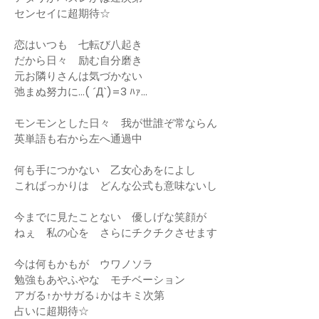
センセイに超期待☆
恋はいつも 七転び八起き
だから日々 励む自分磨き
元お隣りさんは気づかない
弛まぬ努力に…( ´Д`)=3 ﾊｧ…
モンモンとした日々 我が世誰ぞ常ならん
英単語も右から左へ通過中
何も手につかない 乙女心あをによし
こればっかりは どんな公式も意味ないし
今までに見たことない 優しげな笑顔が
ねぇ 私の心を さらにチクチクさせます
今は何もかもが ウワノソラ
勉強もあやふやな モチベーション
アガる↑かサガる↓かはキミ次第
占いに超期待☆