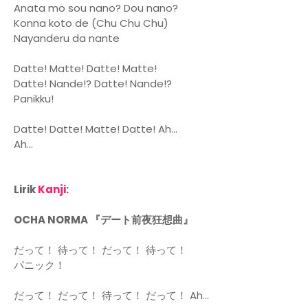
Anata mo sou nano? Dou nano?
Konna koto de (Chu Chu Chu)
Nayanderu da nante
Datte! Matte! Datte! Matte!
Datte! Nande!? Datte! Nande!?
Panikku!
Datte! Datte! Matte! Datte! Ah...
Ah...
Lirik
Kanji
:
OCHA NORMA 『デート前夜狂想曲』
だって！ 待って！ だって！ 待って！
パニック！
だって！ だって！ 待って！ だって！ Ah…