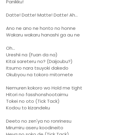
Panikku!
Datte! Datte! Matte! Datte! Ah...
Ano ne ano ne honto no honne
Wakaru wakaru hanashi ga au ne
Oh...
Ureshii na (Fuan da na)
Kitai sareteru no? (Daijoubu?)
Itsumo nara tsuyoki dakedo
Okubyou na tokoro mitomete
Nemuren kokoro wo Hold me tight
Hitori no fasshonshootaimu
Tokei no oto (Tick Tack)
Kodou to kizandeku
Deeto no zen'ya no ronrinesu
Mirumiru aseru koodineito
Heya no soko de (Tick Tack)