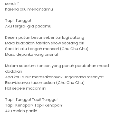
sendiri"
Karena aku mencintaimu
Tapi! Tunggu!
Aku tergila-gila padamu
Kesempatan besar sebentar lagi datang
Maka kuadakan fashion show seorang diri
Saat ini aku tengah mencari (Chu Chu Chu)
Masa depanku yang orisinal
Malam sebelum kencan yang penuh perubahan mood
dadakan
Apa kau turut merasakannya? Bagaimana rasanya?
Bisa-bisanya kucemaskan (Chu Chu Chu)
Hal sepele macam ini
Tapi! Tunggu! Tapi! Tunggu!
Tapi! Kenapa!? Tapi! Kenapa!?
Aku malah panik!