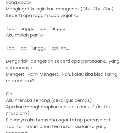
yang cocok
Mengingat kuingin kau mengenali (Chu Chu Chu)
Seperti apa ragam rupa wajahku
Tapi! Tunggu! Tapi! Tunggu!
Aku malah panik!
Tapi! Tapi! Tunggu! Tapi! Ah...
Dengarlah, dengarlah seperti apa perasaanku yang
sebenarnya
Mengerti, 'kan? Mengerti, 'kan, kalau kita bisa saling
memahami?
Oh...
Aku merasa senang (sekaligus cemas)
Apa kau mengharapkan sesuatu dariku? (Ini tak
masalah?)
Biasanya aku berusaha agar tetap percaya diri
Tapi kali ini kumohon terimalah sisi lainku yang
pengecut