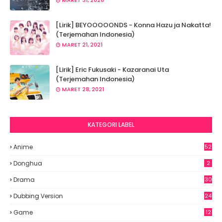
MARET 31, 2026
[Lirik] BEYOOOOONDS - Konna Hazu ja Nakatta!
(Terjemahan Indonesia)
MARET 21, 2021
[Lirik] Eric Fukusaki - Kazaranai Uta
(Terjemahan Indonesia)
MARET 28, 2021
KATEGORI LABEL
Anime
52
8
Donghua
2
Drama
30
Dubbing Version
24
Game
12