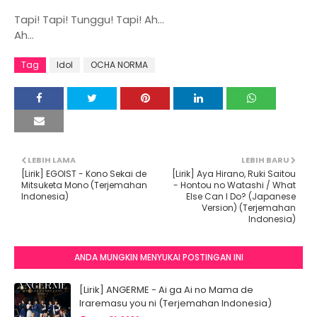
Tapi! Tapi! Tunggu! Tapi! Ah...
Ah...
Tag
Idol
OCHA NORMA
LEBIH LAMA
LEBIH BARU
[Lirik] EGOIST - Kono Sekai de
[Lirik] Aya Hirano, Ruki Saitou
Mitsuketa Mono (Terjemahan
- Hontou no Watashi / What
Indonesia)
Else Can I Do? (Japanese
Version) (Terjemahan
Indonesia)
ANDA MUNGKIN MENYUKAI POSTINGAN INI
[Lirik] ANGERME - Ai ga Ai no Mama de
Iraremasu you ni (Terjemahan Indonesia)