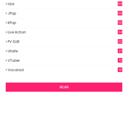
Idol
69
6
JPop
30
7
KPop
110
Live Action
34
PV SUB
32
Utaite
21
VTuber
72
Vocaloid
19
IKLAN