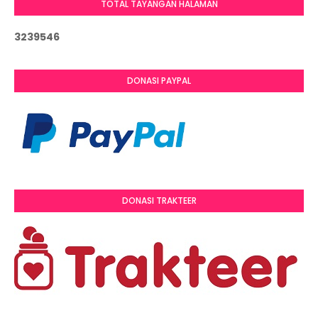
TOTAL TAYANGAN HALAMAN
3
2
3
9
5
4
6
DONASI PAYPAL
DONASI TRAKTEER