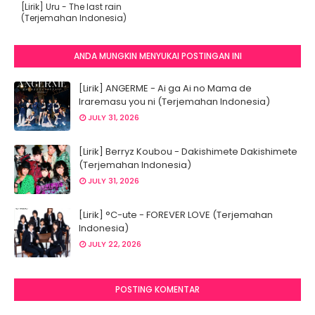
[Lirik] Uru - The last rain
(Terjemahan Indonesia)
ANDA MUNGKIN MENYUKAI POSTINGAN INI
[Lirik] ANGERME - Ai ga Ai no Mama de
Iraremasu you ni (Terjemahan Indonesia)
JULY 31, 2026
[Lirik] Berryz Koubou - Dakishimete Dakishimete
(Terjemahan Indonesia)
JULY 31, 2026
[Lirik] °C-ute - FOREVER LOVE (Terjemahan
Indonesia)
JULY 22, 2026
POSTING KOMENTAR