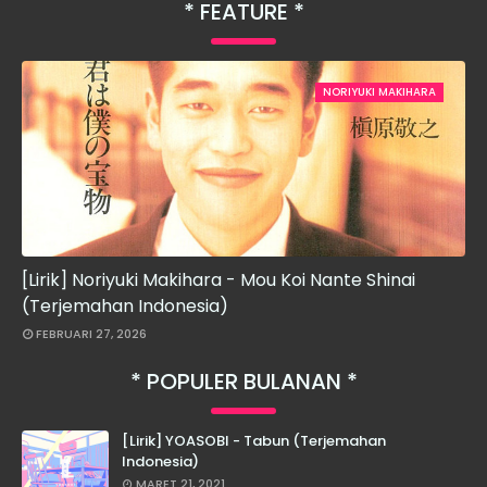
FEATURE
NORIYUKI MAKIHARA
[Lirik] Noriyuki Makihara - Mou Koi Nante Shinai
(Terjemahan Indonesia)
FEBRUARI 27, 2026
POPULER BULANAN
[Lirik] YOASOBI - Tabun (Terjemahan
Indonesia)
MARET 21, 2021