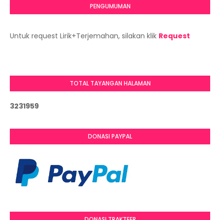
PENGUMUMAN
Untuk request Lirik+Terjemahan, silakan klik
Request
TOTAL TAYANGAN HALAMAN
3
2
3
1
9
5
9
DONASI PAYPAL
DONASI TRAKTEER