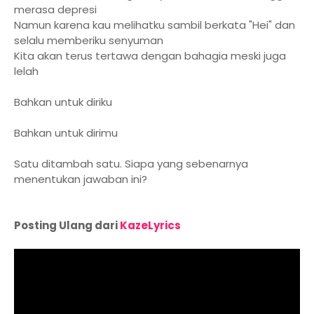
merasa depresi
Namun karena kau melihatku sambil berkata "Hei" dan
selalu memberiku senyuman
Kita akan terus tertawa dengan bahagia meski juga
lelah
Bahkan untuk diriku
Bahkan untuk dirimu
Satu ditambah satu. Siapa yang sebenarnya
menentukan jawaban ini?
Posting Ulang dari
KazeLyrics