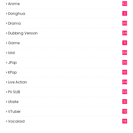
Anime
52
2
Donghua
2
Drama
30
Dubbing Version
24
Game
11
Idol
69
6
JPop
30
7
KPop
10
9
Live Action
34
PV SUB
32
Utaite
21
VTuber
72
Vocaloid
19