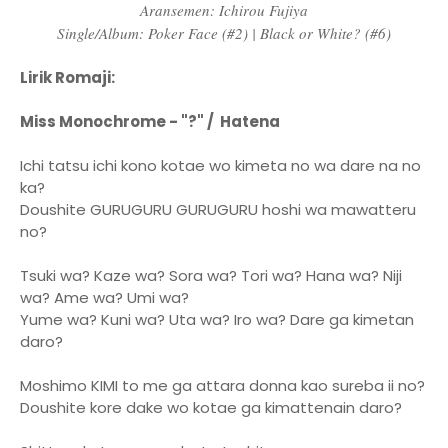
Aransemen: Ichirou Fujiya
Single/Album: Poker Face (#2) | Black or White? (#6)
Lirik Romaji:
Miss Monochrome - "?" / Hatena
Ichi tatsu ichi kono kotae wo kimeta no wa dare na no
ka?
Doushite GURUGURU GURUGURU hoshi wa mawatteru
no?
Tsuki wa? Kaze wa? Sora wa? Tori wa? Hana wa? Niji
wa? Ame wa? Umi wa?
Yume wa? Kuni wa? Uta wa? Iro wa? Dare ga kimetan
daro?
Moshimo KIMI to me ga attara donna kao sureba ii no?
Doushite kore dake wo kotae ga kimattenain daro?