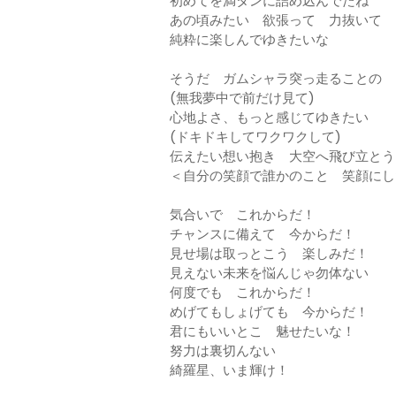
初めてを満タンに詰め込んでたね
あの頃みたい 欲張って 力抜いて
純粋に楽しんでゆきたいな
そうだ ガムシャラ突っ走ることの
(無我夢中で前だけ見て)
心地よさ、もっと感じてゆきたい
(ドキドキしてワクワクして)
伝えたい想い抱き 大空へ飛び立とう！ F
＜自分の笑顔で誰かのこと 笑顔にし
気合いで これからだ！
チャンスに備えて 今からだ！
見せ場は取っとこう 楽しみだ！
見えない未来を悩んじゃ勿体ない
何度でも これからだ！
めげてもしょげても 今からだ！
君にもいいとこ 魅せたいな！
努力は裏切んない
綺羅星、いま輝け！