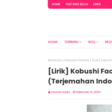
HOME
TENTANG BLOG
LINKS
HOME
TERBARU
IDOL
REQ
Beranda
Kobushi Factory
[Lirik] Kobus
[Lirik] Kobushi Fa
(Terjemahan Indo
OKASHI NARA
FEBRUARI 13, 2020