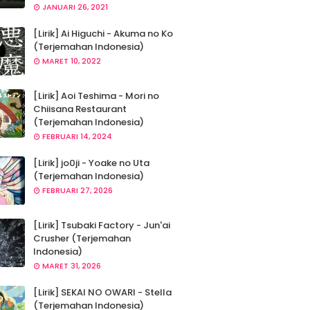
JANUARI 26, 2021
[Lirik] Ai Higuchi - Akuma no Ko
(Terjemahan Indonesia)
MARET 10, 2022
[Lirik] Aoi Teshima - Mori no
Chiisana Restaurant
(Terjemahan Indonesia)
FEBRUARI 14, 2024
[Lirik] jo0ji - Yoake no Uta
(Terjemahan Indonesia)
FEBRUARI 27, 2026
[Lirik] Tsubaki Factory - Jun'ai
Crusher (Terjemahan
Indonesia)
MARET 31, 2026
[Lirik] SEKAI NO OWARI - Stella
(Terjemahan Indonesia)