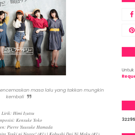
Untuk 
Requ
mencemaskan masa lalu yang takkan mungkin
kembali
Lirik: Himi Izutsu
3
2
2
9
posisi: Kensuke Yoko
en: Pierre Yuusuke Hamada
hita Tenki ni Naare! (#1) | Kobushi Dai Ni Maku (#1)