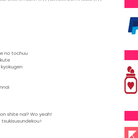
e no tochuu
ukute
u kyokugen
nnai
son shite nai? Wo yeah!
e tsukisusundekou>