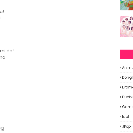
a!
!
imi da!
 na!
Anim
Dong
Dram
』
Dubbi
Gam
Idol
JPop
限