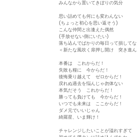
みんなから置いてきぼりの気分
思い詰めても何にも変わんない
(ちょっと初心を思い返そう)
こんな仲間と出逢えた偶然
(手放せない側にいたい)
落ち込んでばかりの毎日って損してない？
＜新たな風吹く扉押し開け 突き進ん
本番は これからだ！
失敗も糧に 今からだ！
後悔乗り越えて ゼロからだ！
戻れぬ過去を悩んじゃ勿体ない
本気だそう これからだ！
勝っても負けても 今からだ！
いつでも未来は ここからだ！
ダメ元でいいじゃん
綺羅星、いま輝け！
チャレンジしたいことが溢れすぎて