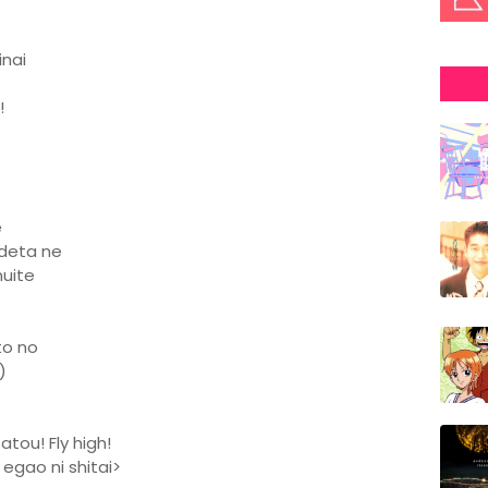
nai
!
e
deta ne
nuite
to no
)
tou! Fly high!
egao ni shitai>