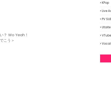
KPop
Live A
PV SU
Utaite
 Wo Yeah！
VTube
でこう＞
Vocal