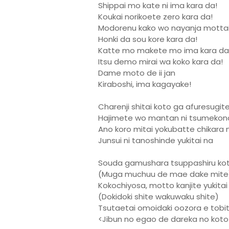
Shippai mo kate ni ima kara da!
Koukai norikoete zero kara da!
Modorenu kako wo nayanja mottai
Honki da sou kore kara da!
Katte mo makete mo ima kara da
Itsu demo mirai wa koko kara da!
Dame moto de ii jan
Kiraboshi, ima kagayake!
Charenji shitai koto ga afuresugit
Hajimete wo mantan ni tsumekon
Ano koro mitai yokubatte chikara 
Junsui ni tanoshinde yukitai na
Souda gamushara tsuppashiru ko
(Muga muchuu de mae dake mite
Kokochiyosa, motto kanjite yukitai
(Dokidoki shite wakuwaku shite)
Tsutaetai omoidaki oozora e tobita
<Jibun no egao de dareka no koto 