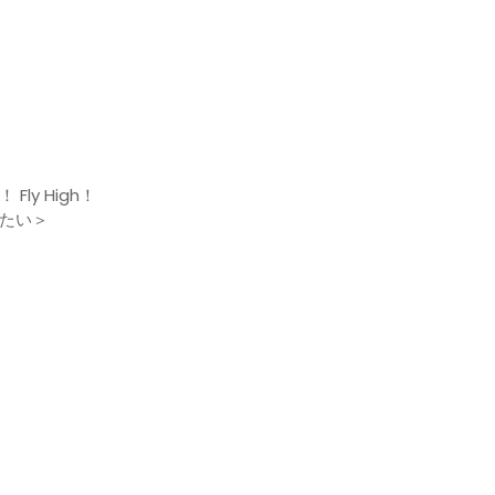
ly High！
たい＞