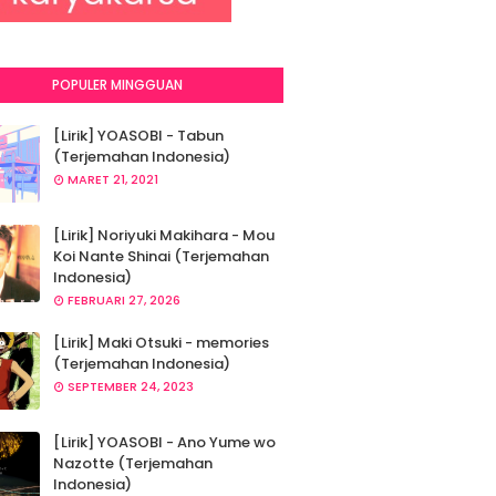
POPULER MINGGUAN
[Lirik] YOASOBI - Tabun
(Terjemahan Indonesia)
MARET 21, 2021
[Lirik] Noriyuki Makihara - Mou
Koi Nante Shinai (Terjemahan
Indonesia)
FEBRUARI 27, 2026
[Lirik] Maki Otsuki - memories
(Terjemahan Indonesia)
SEPTEMBER 24, 2023
[Lirik] YOASOBI - Ano Yume wo
Nazotte (Terjemahan
Indonesia)