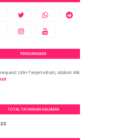
PENGUMUMAN
request Lirik+Terjemahan, silakan klik
est
TOTAL TAYANGAN HALAMAN
5
2
3