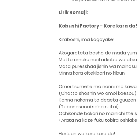
Lirik Romaji:
Kobushi Factory - Kore kara da!
Kiraboshi, ima kagayake!
Akogareteta basho de mada yum
Motto umaku naritai kabe wa ats
Mata puresshaa jishin wa mainas
Minna kara oitekibori no kibun
Omoi tsumete mo nanni mo kawa
(Chotto shoshin wo omoi kaesou)
Konna nakama to deaeta guuzen
(Tebanasenai soba ni itai)
Ochikonde bakari no mainichi tte 
<Arata na kaze fuku tobira oshiak
Honban wa kore kara da!