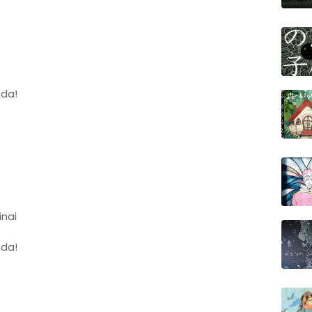
da!
nai
da!