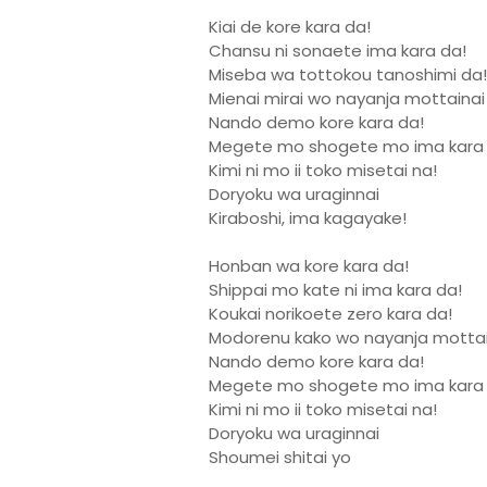
Kiai de kore kara da!
Chansu ni sonaete ima kara da!
Miseba wa tottokou tanoshimi da!
Mienai mirai wo nayanja mottainai
Nando demo kore kara da!
Megete mo shogete mo ima kara 
Kimi ni mo ii toko misetai na!
Doryoku wa uraginnai
Kiraboshi, ima kagayake!
Honban wa kore kara da!
Shippai mo kate ni ima kara da!
Koukai norikoete zero kara da!
Modorenu kako wo nayanja mottai
Nando demo kore kara da!
Megete mo shogete mo ima kara 
Kimi ni mo ii toko misetai na!
Doryoku wa uraginnai
Shoumei shitai yo