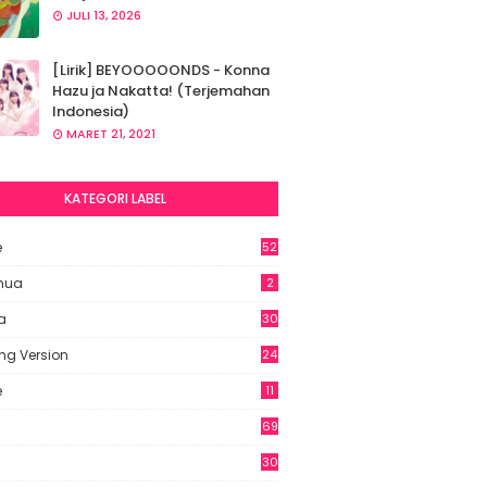
JULI 13, 2026
[Lirik] BEYOOOOONDS - Konna
Hazu ja Nakatta! (Terjemahan
Indonesia)
MARET 21, 2021
KATEGORI LABEL
e
52
2
hua
2
a
30
ng Version
24
e
11
69
6
30
7