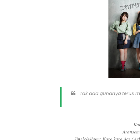
Tak ada gunanya terus 
Kom
Aransem
Single/Album: Kore kara da! / As