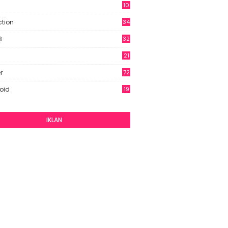
10
9
ction
34
B
32
21
r
72
oid
19
IKLAN