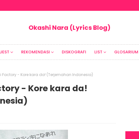
Okashi Nara (Lyrics Blog)
UEST
REKOMENDASI
DISKOGRAFI
LIST
GLOSARIUM
hi Factory - Kore kara da! (Terjemahan Indonesia)
ctory - Kore kara da!
nesia)