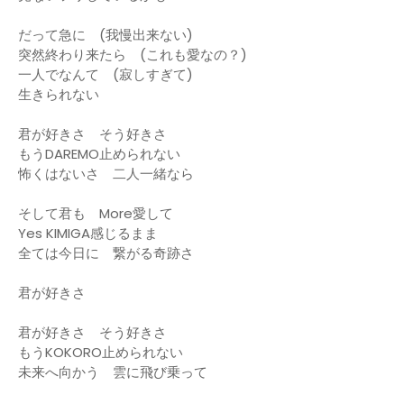
だって急に (我慢出来ない)
突然終わり来たら (これも愛なの？)
一人でなんて (寂しすぎて)
生きられない
君が好きさ そう好きさ
もうDAREMO止められない
怖くはないさ 二人一緒なら
そして君も More愛して
Yes KIMIGA感じるまま
全ては今日に 繋がる奇跡さ
君が好きさ
君が好きさ そう好きさ
もうKOKORO止められない
未来へ向かう 雲に飛び乗って