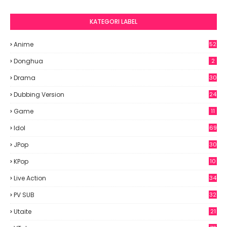
KATEGORI LABEL
Anime
52
2
Donghua
2
Drama
30
Dubbing Version
24
Game
11
Idol
69
6
JPop
30
7
KPop
10
9
Live Action
34
PV SUB
32
Utaite
21