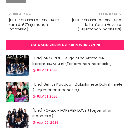
LEBIH LAMA
LEBIH BARU
[Lirik] Kobushi Factory - Kore
[Lirik] Kobushi Factory - Sha
kara da! (Terjemahan
la la! Yareru Hazu sa
Indonesia)
(Terjemahan Indonesia)
ANDA MUNGKIN MENYUKAI POSTINGAN INI
[Lirik] ANGERME - Ai ga Ai no Mama de
Iraremasu you ni (Terjemahan Indonesia)
JULY 31, 2026
[Lirik] Berryz Koubou - Dakishimete Dakishimete
(Terjemahan Indonesia)
JULY 31, 2026
[Lirik] °C-ute - FOREVER LOVE (Terjemahan
Indonesia)
JULY 22, 2026