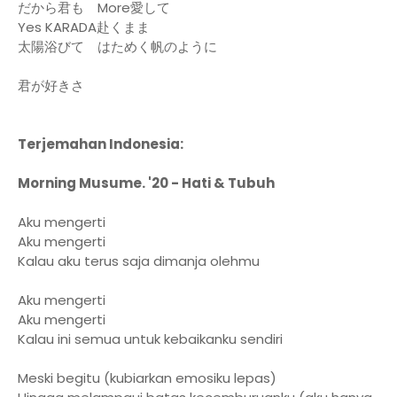
だから君も More愛して
Yes KARADA赴くまま
太陽浴びて はためく帆のように
君が好きさ
Terjemahan Indonesia:
Morning Musume. '20 - Hati & Tubuh
Aku mengerti
Aku mengerti
Kalau aku terus saja dimanja olehmu
Aku mengerti
Aku mengerti
Kalau ini semua untuk kebaikanku sendiri
Meski begitu (kubiarkan emosiku lepas)