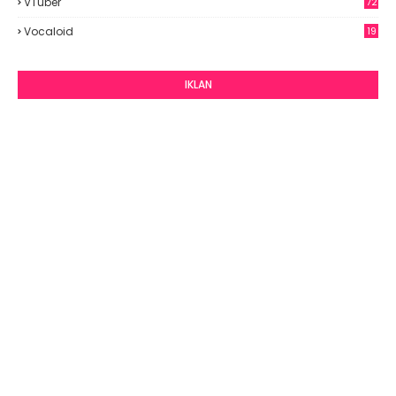
VTuber
72
Vocaloid
19
IKLAN