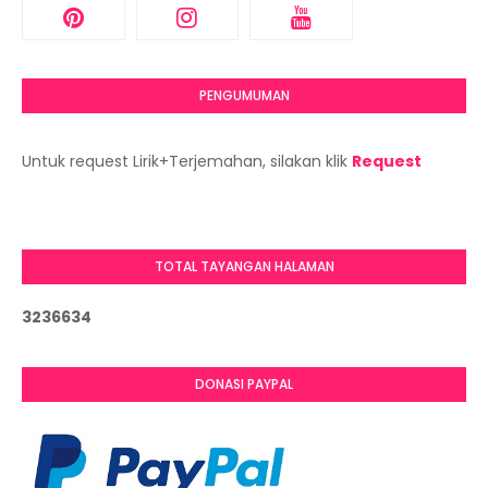
PENGUMUMAN
Untuk request Lirik+Terjemahan, silakan klik
Request
TOTAL TAYANGAN HALAMAN
3
2
3
6
6
3
4
DONASI PAYPAL