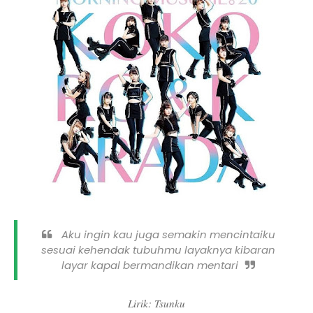
Aku ingin kau juga semakin mencintaiku
sesuai kehendak tubuhmu layaknya kibaran
layar kapal bermandikan mentari
Lirik: Tsunku