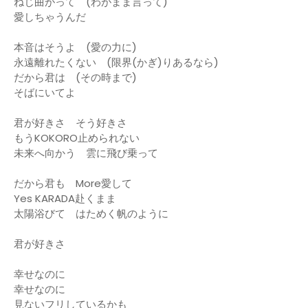
ねじ曲がって (わがまま言って)
愛しちゃうんだ
本音はそうよ (愛の力に)
永遠離れたくない (限界(かぎ)りあるなら)
だから君は (その時まで)
そばにいてよ
君が好きさ そう好きさ
もうKOKORO止められない
未来へ向かう 雲に飛び乗って
だから君も More愛して
Yes KARADA赴くまま
太陽浴びて はためく帆のように
君が好きさ
幸せなのに
幸せなのに
見ないフリしているかも