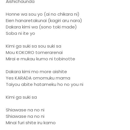
Aishichaunda
Honne wa sou yo (ai no chikara ni)
Eien hanaretakunai (kagiri aru nara)
Dakara kimi wa (sono toki made)
Soba ni ite yo
Kimi ga suki sa sou suki sa
Mou KOKORO tomerarenai
Mirai e mukau kumo ni tobinotte
Dakara kimi mo more aishite
Yes KARADA omomuku mama
Taiyou abite hatameku ho no you ni
Kimi ga suki sa
Shiawase na no ni
Shiawase na no ni
Minai furi shite iru kamo