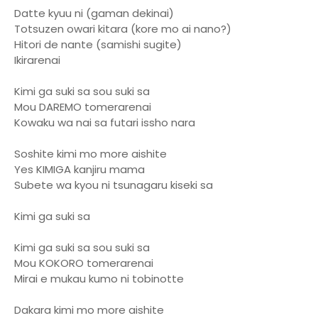
Datte kyuu ni (gaman dekinai)
Totsuzen owari kitara (kore mo ai nano?)
Hitori de nante (samishi sugite)
Ikirarenai
Kimi ga suki sa sou suki sa
Mou DAREMO tomerarenai
Kowaku wa nai sa futari issho nara
Soshite kimi mo more aishite
Yes KIMIGA kanjiru mama
Subete wa kyou ni tsunagaru kiseki sa
Kimi ga suki sa
Kimi ga suki sa sou suki sa
Mou KOKORO tomerarenai
Mirai e mukau kumo ni tobinotte
Dakara kimi mo more aishite