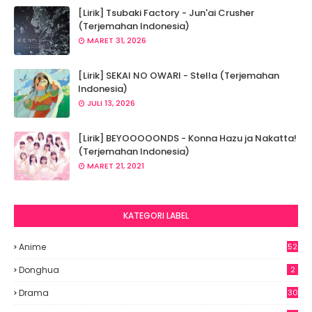
[Lirik] Tsubaki Factory - Jun'ai Crusher
(Terjemahan Indonesia)
MARET 31, 2026
[Lirik] SEKAI NO OWARI - Stella (Terjemahan
Indonesia)
JULI 13, 2026
[Lirik] BEYOOOOONDS - Konna Hazu ja Nakatta!
(Terjemahan Indonesia)
MARET 21, 2021
KATEGORI LABEL
Anime
52
2
Donghua
2
Drama
30