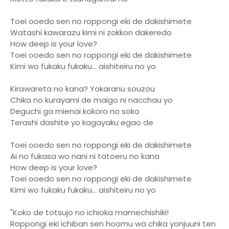
Toei ooedo sen no roppongi eki de dakishimete
Watashi kawarazu kimi ni zokkon dakeredo
How deep is your love?
Toei ooedo sen no roppongi eki de dakishimete
Kimi wo fukaku fukaku... aishiteiru no yo
Kirawareta no kana? Yokaranu souzou
Chika no kurayami de maigo ni nacchau yo
Deguchi ga mienai kokoro no soko
Terashi dashite yo kagayaku egao de
Toei ooedo sen no roppongi eki de dakishimete
Ai no fukasa wo nani ni tatoeru no kana
How deep is your love?
Toei ooedo sen no roppongi eki de dakishimete
Kimi wo fukaku fukaku... aishiteiru no yo
"Koko de totsujo no ichioka mamechishiki!
Roppongi eki ichiban sen hoomu wa chika yonjuuni ten