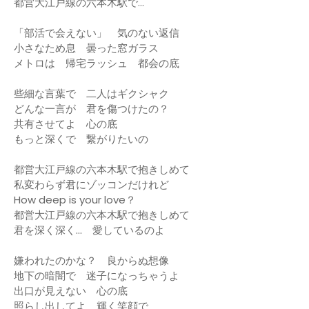
都営大江戸線の六本木駅で...
「部活で会えない」 気のない返信
小さなため息 曇った窓ガラス
メトロは 帰宅ラッシュ 都会の底
些細な言葉で 二人はギクシャク
どんな一言が 君を傷つけたの？
共有させてよ 心の底
もっと深くで 繋がりたいの
都営大江戸線の六本木駅で抱きしめて
私変わらず君にゾッコンだけれど
How deep is your love？
都営大江戸線の六本木駅で抱きしめて
君を深く深く... 愛しているのよ
嫌われたのかな？ 良からぬ想像
地下の暗闇で 迷子になっちゃうよ
出口が見えない 心の底
照らし出してよ 輝く笑顔で