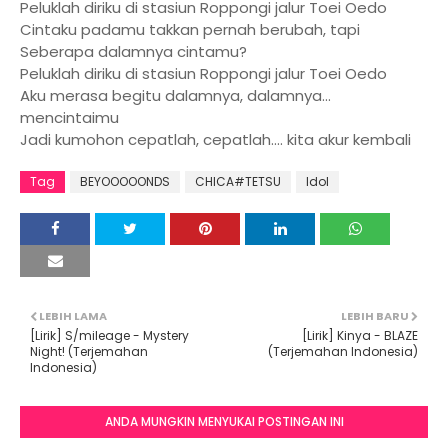
Peluklah diriku di stasiun Roppongi jalur Toei Oedo
Cintaku padamu takkan pernah berubah, tapi
Seberapa dalamnya cintamu?
Peluklah diriku di stasiun Roppongi jalur Toei Oedo
Aku merasa begitu dalamnya, dalamnya...
mencintaimu
Jadi kumohon cepatlah, cepatlah.... kita akur kembali
Tag
BEYOOOOONDS
CHICA#TETSU
Idol
LEBIH LAMA
LEBIH BARU
[Lirik] S/mileage - Mystery
[Lirik] Kinya - BLAZE
Night! (Terjemahan
(Terjemahan Indonesia)
Indonesia)
ANDA MUNGKIN MENYUKAI POSTINGAN INI