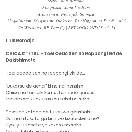
Lirik: Shou Hoshibe
Komposisi: Shou Hoshibe
Aransemen: Nobuyuki Shimizu
Single/Album: Megane no Otoko no Ko / Nippon no D・N・A! /
Go Waist (#4, RE Type C) | BEYOOOOOND1St (#15)
Lirik Romaji:
CHICA#TETSU - Toei Oedo Sen no Roppongi Eki de
Dakishimete
Toei ooedo sen no roppongi eki de...
"Bukatsu de aenai" ki no nai henshin
Chiisa na tameiki kumotta mado garasu
Metoro wa kitaku rasshu tokai no soko
Sasai na kotoba de futari wa gikushaku
Donna hitokoto ga kimi wo kizutsuketa no?
Kyouyuu sasete yo kokoro no soko
Motto fukaku e tsunagaritai no