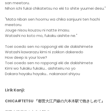
san meetoru.
Nihon ichi fukai chikatetsu no eki to shite yuumei desu."
"Mata niban sen hoomu wa chika sanjuuni ten hachi
meetoru.
Jouge nisou kouzou ni natte imasu.
Watashi no koto mo, fukaku aishite ne."
Toei ooedo sen no roppongi eki de dakishimete
Watashi kawarazu kimi ni zokkon dakeredo
How deep is your love?
Toei ooedo sen no roppongi eki de dakishimete
Kimi wo fukaku fukaku... aishiteiru no yo
Dakara hayaku hayaku... nakanaori shiyou
Lirik Kanji:
CHICA#TETSU 『都営大江戸線の六本木駅で抱きしめて』