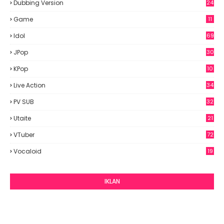
Dubbing Version
24
Game
11
Idol
69
6
JPop
30
7
KPop
10
9
Live Action
34
PV SUB
32
Utaite
21
VTuber
72
Vocaloid
19
IKLAN