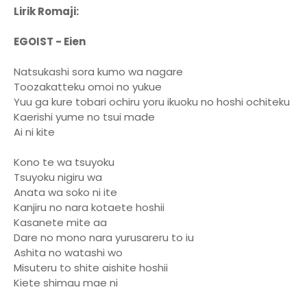
Lirik Romaji:
EGOIST - Eien
Natsukashi sora kumo wa nagare
Toozakatteku omoi no yukue
Yuu ga kure tobari ochiru yoru ikuoku no hoshi ochiteku
Kaerishi yume no tsui made
Ai ni kite
Kono te wa tsuyoku
Tsuyoku nigiru wa
Anata wa soko ni ite
Kanjiru no nara kotaete hoshii
Kasanete mite aa
Dare no mono nara yurusareru to iu
Ashita no watashi wo
Misuteru to shite aishite hoshii
Kiete shimau mae ni