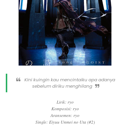
Kini kuingin kau mencintaiku apa adanya
sebelum diriku menghilang
Lirik: ryo
Komposisi: ryo
Aransemen: ryo
Single: Eiyuu Unmei no Uta (#2)