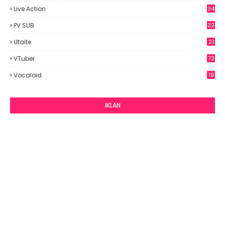
9
Live Action
34
PV SUB
32
Utaite
21
VTuber
72
Vocaloid
19
IKLAN