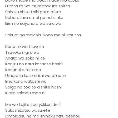
Doko made mo doko made mo tooku
Fureta te wa tsumetakute shitta
Shiroku shite toiki goto afure
Koboretara omoi ga ochiteku
Eien no sayonara wo suru wa
Sakura ga maichiru kono me ni utsutta
Kono te wa tsuyoku
Tsuyoku nigiru wa
Anata wa soko ni ite
Kanjiru no nara kotaete hoshii
Kasanete mite aa
Umareta koto ni imi wo ataete
Ima kono watashi wo
Saigo no toki to aishite hoshii
Kiete shimau mae ni
Me wo tojite sou yukkuri de ii
Sukoshizutsu wasurete
Omoidasu no mo shinaku naru deshou