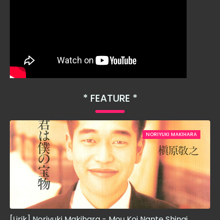
FEATURE
NORIYUKI MAKIHARA
[Lirik] Noriyuki Makihara - Mou Koi Nante Shinai