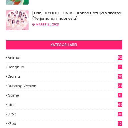
[Lirik] BEYOOOOONDS - Konna Hazu ja Nakatta!
(Terjemahan Indonesia)
MARET 21, 2021
KATEGORI LABEL
Anime
52
2
Donghua
2
Drama
30
Dubbing Version
24
Game
11
Idol
69
6
JPop
30
7
KPop
10