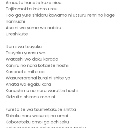
Amaoto hanete kaze niou
Tojikomotta kokoro ureu
Too ga yure shidaru kawamo ni utsuru renri no kage
namiuchi
Asa ni wa yume wo nabiku
Ureshikute
Itami wa tsuyoku
Tsuyoku yurasu wa
Watashi wo daku karada
Kanjiru no nara kotaete hoshii
Kasanete mite aa
Wasurerarenai kurai ni shite yo
Anata wo egaku kara
Kanashimu no nara waratte hoshii
Kidzuite shimau mae ni
Fureta te wa tsumetakute shitta
Shiroku naru wasureji no omoi
Koboreteku omoi ga ochiteku