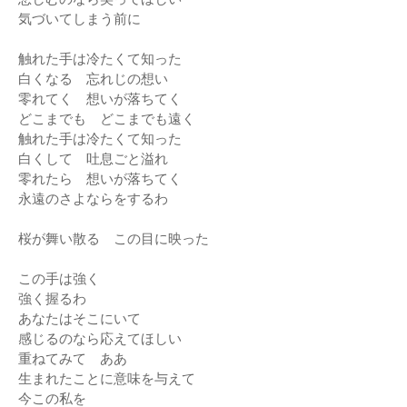
気づいてしまう前に
触れた手は冷たくて知った
白くなる 忘れじの想い
零れてく 想いが落ちてく
どこまでも どこまでも遠く
触れた手は冷たくて知った
白くして 吐息ごと溢れ
零れたら 想いが落ちてく
永遠のさよならをするわ
桜が舞い散る この目に映った
この手は強く
強く握るわ
あなたはそこにいて
感じるのなら応えてほしい
重ねてみて ああ
生まれたことに意味を与えて
今この私を