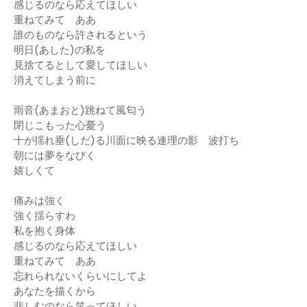
感じるのなら応えてほしい
重ねてみて ああ
誰のものなら許されるという
明日(あした)の私を
見捨てるとして愛してほしい
消えてしまう前に
雨音(あまおと)跳ねて風匂う
閉じこもった心憂う
十が揺れ垂(しだ)る川面に映る連理の影 波打ち
朝には夢をなびく
嬉しくて
痛みは強く
強く揺らすわ
私を抱く身体
感じるのなら応えてほしい
重ねてみて ああ
忘れられないくらいにしてよ
あなたを描くから
悲しむのなら笑ってほしい