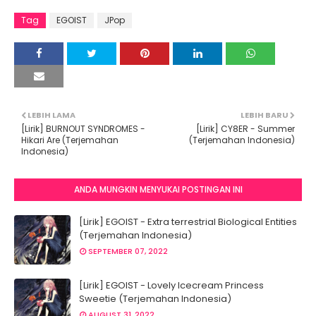
Tag
EGOIST
JPop
LEBIH LAMA
LEBIH BARU
[Lirik] BURNOUT SYNDROMES -
[Lirik] CY8ER - Summer
Hikari Are (Terjemahan
(Terjemahan Indonesia)
Indonesia)
ANDA MUNGKIN MENYUKAI POSTINGAN INI
[Lirik] EGOIST - Extra terrestrial Biological Entities
(Terjemahan Indonesia)
SEPTEMBER 07, 2022
[Lirik] EGOIST - Lovely Icecream Princess
Sweetie (Terjemahan Indonesia)
AUGUST 31, 2022