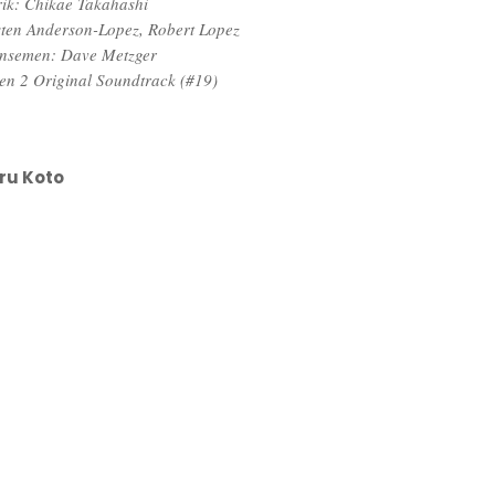
rik: Chikae Takahashi
sten Anderson-Lopez, Robert Lopez
nsemen: Dave Metzger
en 2 Original Soundtrack (#19)
ru Koto