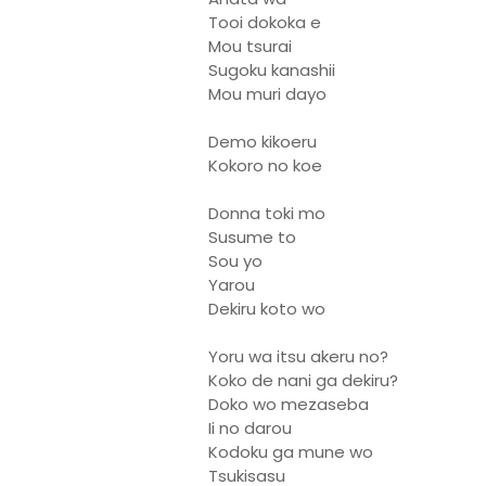
Tooi dokoka e
Mou tsurai
Sugoku kanashii
Mou muri dayo
Demo kikoeru
Kokoro no koe
Donna toki mo
Susume to
Sou yo
Yarou
Dekiru koto wo
Yoru wa itsu akeru no?
Koko de nani ga dekiru?
Doko wo mezaseba
Ii no darou
Kodoku ga mune wo
Tsukisasu