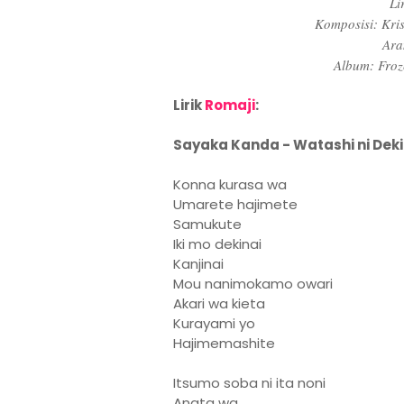
Li
Komposisi: Kri
Ara
Album: Froz
Lirik
Romaji
:
Sayaka Kanda - Watashi ni Deki
Konna kurasa wa
Umarete hajimete
Samukute
Iki mo dekinai
Kanjinai
Mou nanimokamo owari
Akari wa kieta
Kurayami yo
Hajimemashite
Itsumo soba ni ita noni
Anata wa