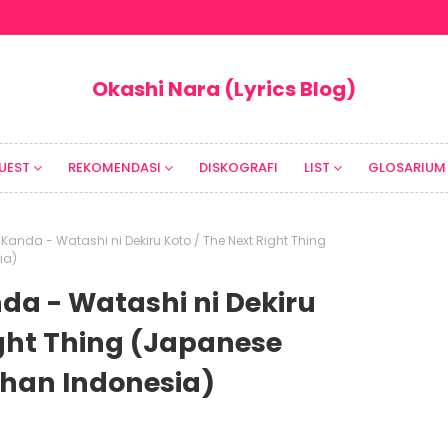
Okashi Nara (Lyrics Blog)
UEST
REKOMENDASI
DISKOGRAFI
LIST
GLOSARIUM
 Kanda - Watashi ni Dekiru Koto / The Next Right Thing
ia)
nda - Watashi ni Dekiru
ight Thing (Japanese
ahan Indonesia)