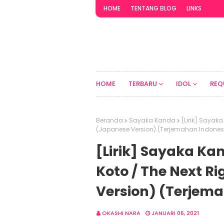
HOME
TENTANG BLOG
LINKS
HOME
TERBARU
IDOL
REQ
Beranda
Sayaka Kanda
[Lirik] Sayaka
(Japanese Version) (Terjemahan Indones
[Lirik] Sayaka Ka
Koto / The Next R
Version) (Terjem
OKASHI NARA
JANUARI 06, 2021