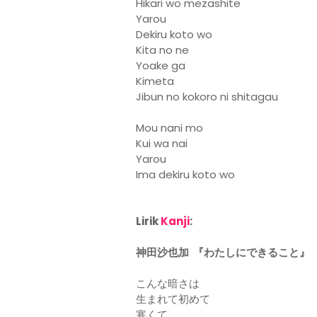
Hikari wo mezashite
Yarou
Dekiru koto wo
Kita no ne
Yoake ga
Kimeta
Jibun no kokoro ni shitagau
Mou nani mo
Kui wa nai
Yarou
Ima dekiru koto wo
Lirik
Kanji
:
神田沙也加 『わたしにできること』
こんな暗さは
生まれて初めて
寒くて