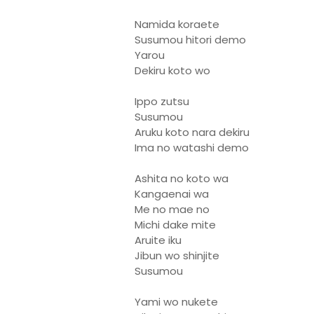
Namida koraete
Susumou hitori demo
Yarou
Dekiru koto wo
Ippo zutsu
Susumou
Aruku koto nara dekiru
Ima no watashi demo
Ashita no koto wa
Kangaenai wa
Me no mae no
Michi dake mite
Aruite iku
Jibun wo shinjite
Susumou
Yami wo nukete