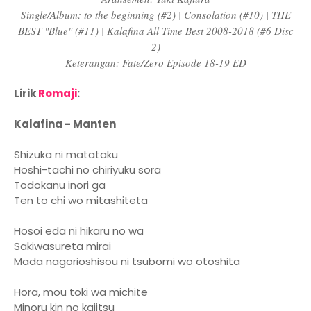
Single/Album: to the beginning (#2) | Consolation (#10) | THE
BEST "Blue" (#11) | Kalafina All Time Best 2008-2018 (#6 Disc
2)
Keterangan: Fate/Zero Episode 18-19 ED
Lirik
Romaji
:
Kalafina - Manten
Shizuka ni matataku
Hoshi-tachi no chiriyuku sora
Todokanu inori ga
Ten to chi wo mitashiteta
Hosoi eda ni hikaru no wa
Sakiwasureta mirai
Mada nagorioshisou ni tsubomi wo otoshita
Hora, mou toki wa michite
Minoru kin no kajitsu