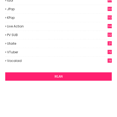
Idol
69
6
JPop
30
7
KPop
110
Live Action
34
PV SUB
32
Utaite
21
VTuber
72
Vocaloid
19
IKLAN