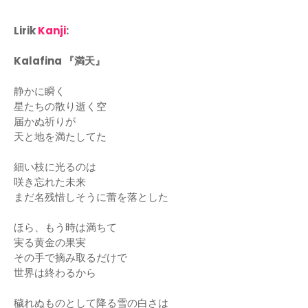
Lirik
Kanji
:
Kalafina 『満天』
静かに瞬く
星たちの散り逝く空
届かぬ祈りが
天と地を満たしてた
細い枝に光るのは
咲き忘れた未来
まだ名残惜しそうに蕾を落とした
ほら、もう時は満ちて
実る黄金の果実
その手で摘み取るだけで
世界は終わるから
穢れぬものとして降る雪の白さは