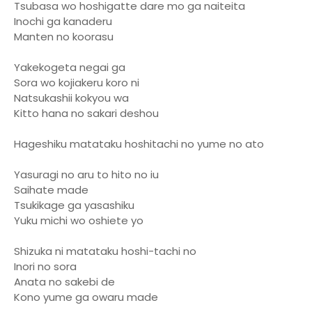
Tsubasa wo hoshigatte dare mo ga naiteita
Inochi ga kanaderu
Manten no koorasu
Yakekogeta negai ga
Sora wo kojiakeru koro ni
Natsukashii kokyou wa
Kitto hana no sakari deshou
Hageshiku matataku hoshitachi no yume no ato
Yasuragi no aru to hito no iu
Saihate made
Tsukikage ga yasashiku
Yuku michi wo oshiete yo
Shizuka ni matataku hoshi-tachi no
Inori no sora
Anata no sakebi de
Kono yume ga owaru made