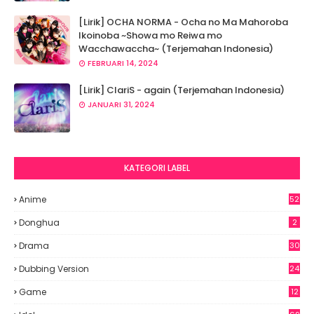
[Lirik] OCHA NORMA - Ocha no Ma Mahoroba
Ikoinoba ~Showa mo Reiwa mo
Wacchawaccha~ (Terjemahan Indonesia)
FEBRUARI 14, 2024
[Lirik] ClariS - again (Terjemahan Indonesia)
JANUARI 31, 2024
KATEGORI LABEL
Anime
52
8
Donghua
2
Drama
30
Dubbing Version
24
Game
12