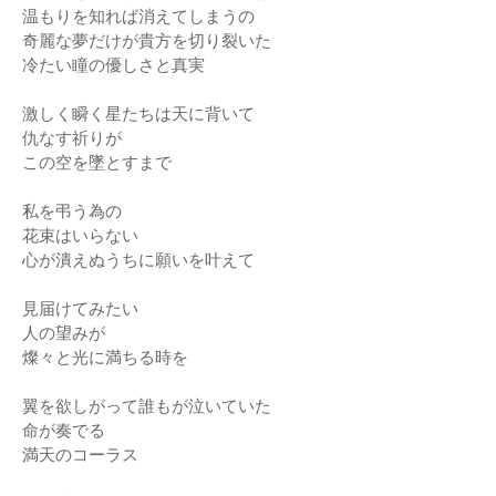
温もりを知れば消えてしまうの
奇麗な夢だけが貴方を切り裂いた
冷たい瞳の優しさと真実
激しく瞬く星たちは天に背いて
仇なす祈りが
この空を墜とすまで
私を弔う為の
花束はいらない
心が潰えぬうちに願いを叶えて
見届けてみたい
人の望みが
燦々と光に満ちる時を
翼を欲しがって誰もが泣いていた
命が奏でる
満天のコーラス