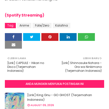
(Spotify Streaming)
Tag
Anime
Fate/Zero
Kalafina
LEBIH LAMA
LEBIH BARU
[Lirik] CAPSULE - Hikari no
[Lirik] Shinnosuke Nohara -
Disco (Terjemahan
Ora wa Ninkimono
Indonesia)
(Terjemahan Indonesia)
ANDA MUNGKIN MENYUKAI POSTINGAN INI
[Lirik] King Gnu - GO GHOST (Terjemahan
Indonesia)
AUGUST 09, 2026