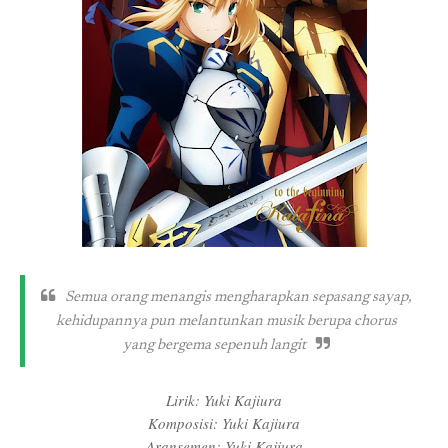
Semua orang menangis mengharapkan sepasang sayap,
kehidupannya pun melantunkan musik berupa chorus
yang bergema sepenuh langit
Lirik: Yuki Kajiura
Komposisi: Yuki Kajiura
Aransemen: Yuki Kajiura