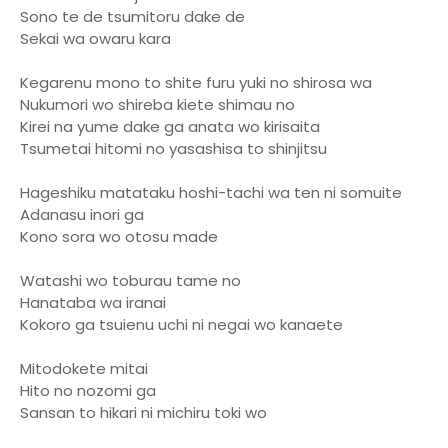
Sono te de tsumitoru dake de
Sekai wa owaru kara
Kegarenu mono to shite furu yuki no shirosa wa
Nukumori wo shireba kiete shimau no
Kirei na yume dake ga anata wo kirisaita
Tsumetai hitomi no yasashisa to shinjitsu
Hageshiku matataku hoshi-tachi wa ten ni somuite
Adanasu inori ga
Kono sora wo otosu made
Watashi wo toburau tame no
Hanataba wa iranai
Kokoro ga tsuienu uchi ni negai wo kanaete
Mitodokete mitai
Hito no nozomi ga
Sansan to hikari ni michiru toki wo