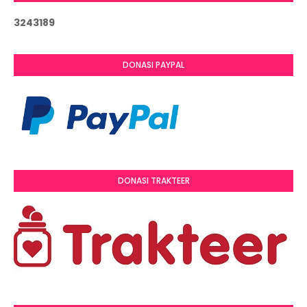
3
2
4
3
1
8
9
DONASI PAYPAL
DONASI TRAKTEER