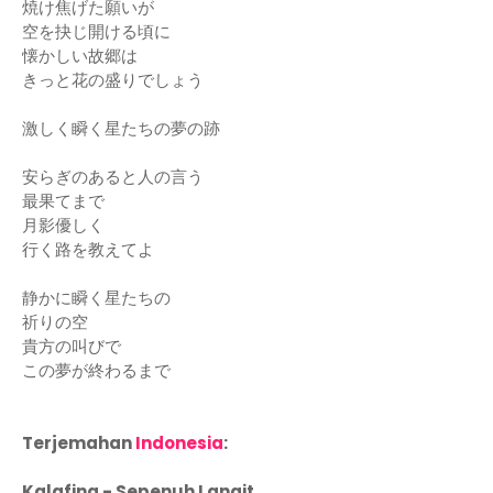
焼け焦げた願いが
空を抉じ開ける頃に
懐かしい故郷は
きっと花の盛りでしょう
激しく瞬く星たちの夢の跡
安らぎのあると人の言う
最果てまで
月影優しく
行く路を教えてよ
静かに瞬く星たちの
祈りの空
貴方の叫びで
この夢が終わるまで
Terjemahan
Indonesia
:
Kalafina - Sepenuh Langit