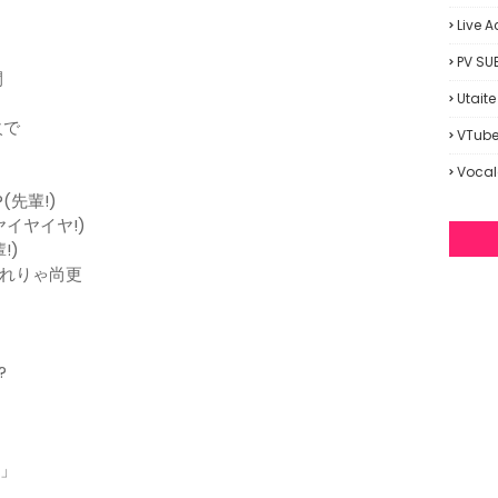
Live A
PV SU
間
Utaite
火で
VTube
Vocal
(先輩!)
イヤイヤ!)
!)
れりゃ尚更
と
?
!」