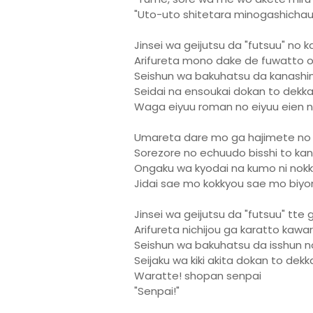
"Uto-uto shitetara minogashichau
Jinsei wa geijutsu da "futsuu" no 
Arifureta mono dake de fuwatto 
Seishun wa bakuhatsu da kanashi
Seidai na ensoukai dokan to dekka
Waga eiyuu roman no eiyuu eien n
Umareta dare mo ga hajimete no j
Sorezore no echuudo bisshi to kan
Ongaku wa kyodai na kumo ni nok
Jidai sae mo kokkyou sae mo biyon
Jinsei wa geijutsu da "futsuu" tte
Arifureta nichijou ga karatto kawa
Seishun wa bakuhatsu da isshun 
Seijaku wa kiki akita dokan to dekk
Waratte! shopan senpai
"Senpai!"