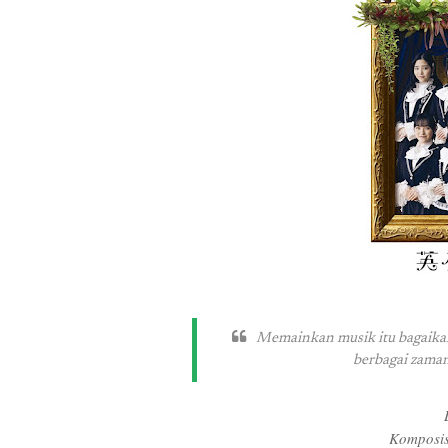
Memainkan musik itu bagaikan
berbagai zama
Komposis