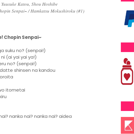
 Yuusuke Katou, Shou Hoshibe
Chopin Senpai~ / Hamkatsu Mokushiroku (#1)
! Chopin Senpai~
ga suku no? (senpai!)
i (ai yai yai ya!)
ru no? (senpai!)
sudatte shinsen na kandou
oroita
wo itometai
kiru
nai? nanka nai? nanka nai? aidea