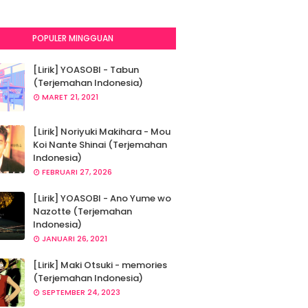
POPULER MINGGUAN
[Lirik] YOASOBI - Tabun
(Terjemahan Indonesia)
MARET 21, 2021
[Lirik] Noriyuki Makihara - Mou
Koi Nante Shinai (Terjemahan
Indonesia)
FEBRUARI 27, 2026
[Lirik] YOASOBI - Ano Yume wo
Nazotte (Terjemahan
Indonesia)
JANUARI 26, 2021
[Lirik] Maki Otsuki - memories
(Terjemahan Indonesia)
SEPTEMBER 24, 2023