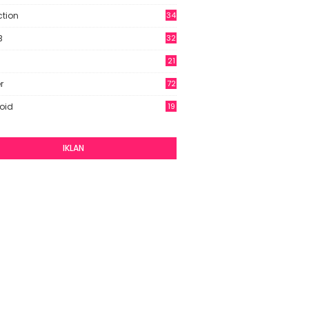
9
ction
34
B
32
21
r
72
oid
19
IKLAN