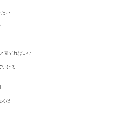
せたい
で
ッと奏でればいい
ていける
間
花火だ