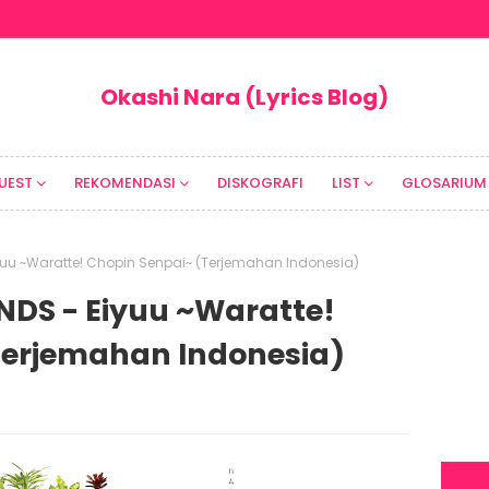
Okashi Nara (Lyrics Blog)
UEST
REKOMENDASI
DISKOGRAFI
LIST
GLOSARIUM
yuu ~Waratte! Chopin Senpai~ (Terjemahan Indonesia)
NDS - Eiyuu ~Waratte!
Terjemahan Indonesia)