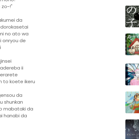
 zo~!"
kakumei da
odorokasetai
mi no ato wa
i onryou de
i
insei
adereba ii
kerarete
 to koete ikeru
 gensou da
ru shunkan
no mabataki da
ai hanabi da