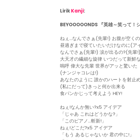
Lirik
Kanji
:
BEYOOOOONDS 『英雄～笑って
ねぇ…なんでさぁ(先輩!) お腹が空くの?
昼過ぎまで寝ていたいだけなのに(アイ
なんでさぁ(先輩!) 涙が出るの?(先輩!
大天才の繊細な旋律 いつだって新鮮
嗚呼 偉大な先輩 世界がアッと驚いた
(ナンジャコレは!)
あなたのように 誰かのハートを射止
(私にだって)きっと何か出来る
食パンかじって考えよう HEY!
ねぇ!なんか無い?x5 アイデア
「じゃあ これはどうかな?」
「このピアノ…斬新!」
ねぇ!どこだ?x5 アイデア
「もう あるじゃないか 君の中に!」