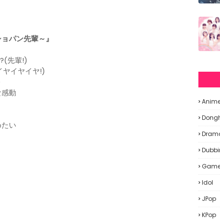
！ショパン先輩～』
(先輩!)
ヤイヤイヤ!)
)
な感動
Anim
Dong
めたい
Dram
Dubbi
Gam
Idol
JPop
KPop