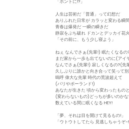
「ホントに!?」
人生は芸術だ「普通」って幻想だ
ありふれた日常が カラッと変わる瞬
青春は爆発だ 一瞬の瞬きだ
静寂をぶち破れ ドカンとデッカイ花
「その前に、もう少し寝よう」
ねぇ なんでさぁ(先輩!) 眠たくなるの?
まだ家から一歩も出てないのに(アイヤ
なんでさぁ(先輩!) 寂しくなるの?(先輩
久しぶりに誰かと向き合って笑って別
嗚呼 偉大な先輩 時代の荒波超えて
(パリやポーランド!)
あなたが生きた 頃から変わったもの
(変わらないもの)どっちが多いのかな
数えている間に眠くなる HEY!
「夢、それは目を開けて見るもの!」
「ウトウトしてたら 見逃しちゃうぞ~