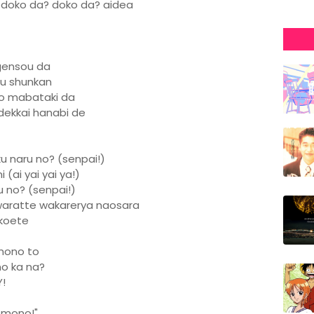
 doko da? doko da? aidea
 gensou da
ru shunkan
no mabataki da
dekkai hanabi de
 naru no? (senpai!)
(ai yai yai ya!)
u no? (senpai!)
 waratte wakarerya naosara
 koete
 mono to
o ka na?
Y!
 mono!"