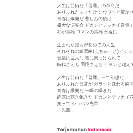
人生は芸術だ「普通」の革命だ
ありふれたモノだけで ウワッと驚か
青春は爆発だ 悲しみの後は
盛大な演奏会 ドカンとデッカイ音量
我が英雄 ロマンの英雄 永遠に
生まれた誰もが初めての人生
それぞれの練習曲(えちゅーど)ビシ
音楽は巨大な 雲に乗っけられて
時代さえも 国境さえも ビヨンと超え
人生は芸術だ「普通」って幻想だ
ありふれた日常が ガラッと変わる瞬
青春は爆発だ 一瞬の瞬きだ
静寂は聴き飽きた ドカンとデッカイ
笑って!ショパン先輩
「先輩!」
Terjemahan
Indonesia
: