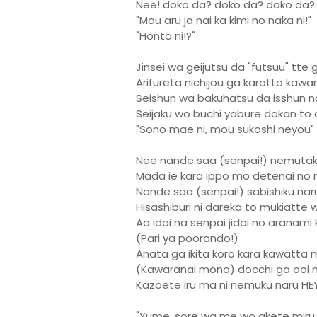
Nee! doko da? doko da? doko da?
"Mou aru ja nai ka kimi no naka ni!"
"Honto ni!?"
Jinsei wa geijutsu da "futsuu" tte
Arifureta nichijou ga karatto kawa
Seishun wa bakuhatsu da isshun 
Seijaku wo buchi yabure dokan to 
"Sono mae ni, mou sukoshi neyou"
Nee nande saa (senpai!) nemutaku
Mada ie kara ippo mo detenai no ni 
Nande saa (senpai!) sabishiku nar
Hisashiburi ni dareka to mukiatte
Aa idai na senpai jidai no aranami
(Pari ya poorando!)
Anata ga ikita koro kara kawatta
(Kawaranai mono) docchi ga ooi n
Kazoete iru ma ni nemuku naru HE
"Yume, sore wa me wo akete miru