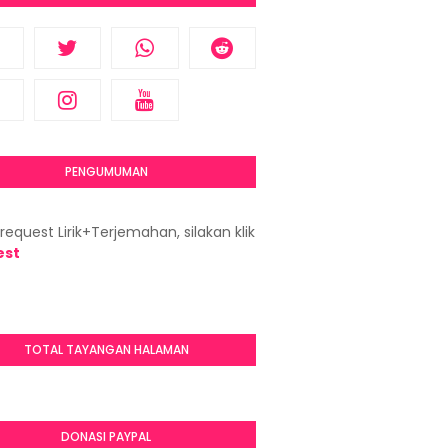
PENGUMUMAN
request Lirik+Terjemahan, silakan klik
est
TOTAL TAYANGAN HALAMAN
DONASI PAYPAL