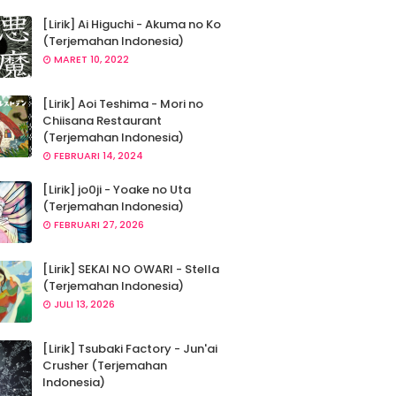
[Lirik] Ai Higuchi - Akuma no Ko
(Terjemahan Indonesia)
MARET 10, 2022
[Lirik] Aoi Teshima - Mori no
Chiisana Restaurant
(Terjemahan Indonesia)
FEBRUARI 14, 2024
[Lirik] jo0ji - Yoake no Uta
(Terjemahan Indonesia)
FEBRUARI 27, 2026
[Lirik] SEKAI NO OWARI - Stella
(Terjemahan Indonesia)
JULI 13, 2026
[Lirik] Tsubaki Factory - Jun'ai
Crusher (Terjemahan
Indonesia)