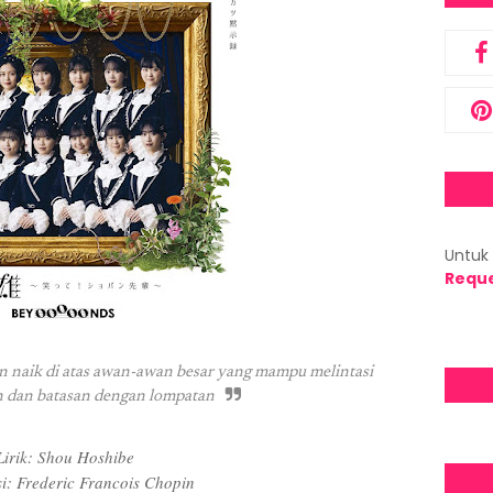
Untuk 
Requ
 naik di atas awan-awan besar yang mampu melintasi
n dan batasan dengan lompatan
Lirik: Shou Hoshibe
i: Frederic Francois Chopin