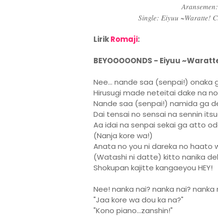
Aransemen:
Single: Eiyuu ~Waratte! 
Lirik
Romaji
:
BEYOOOOONDS - Eiyuu ~Waratte
Nee... nande saa (senpai!) onaka 
Hirusugi made neteitai dake na no n
Nande saa (senpai!) namida ga de
Dai tensai no sensai na sennin it
Aa idai na senpai sekai ga atto od
(Nanja kore wa!)
Anata no you ni dareka no haato 
(Watashi ni datte) kitto nanika de
Shokupan kajitte kangaeyou HEY!
Nee! nanka nai? nanka nai? nanka 
"Jaa kore wa dou ka na?"
"Kono piano...zanshin!"