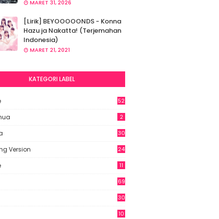
MARET 31, 2026
[Lirik] BEYOOOOONDS - Konna
Hazu ja Nakatta! (Terjemahan
Indonesia)
MARET 21, 2021
KATEGORI LABEL
e
52
2
hua
2
a
30
ng Version
24
e
11
69
6
30
7
10