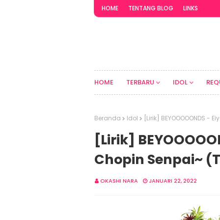
HOME
TENTANG BLOG
LINKS
HOME
TERBARU
IDOL
REQ
Beranda
Idol
[Lirik] BEYOOOOONDS - Ei
[Lirik] BEYOOOOO
Chopin Senpai~ (
OKASHI NARA
JANUARI 22, 2022