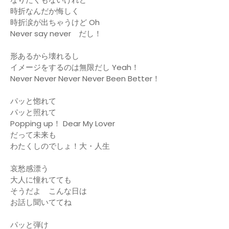
時折なんだか悔しく
時折涙が出ちゃうけど Oh
Never say never だし！
形あるから壊れるし
イメージをするのは無限だし Yeah！
Never Never Never Never Been Better！
パッと惚れて
パッと照れて
Popping up！ Dear My Lover
だって未来も
わたくしのでしょ！大・人生
哀愁感漂う
大人に憧れてても
そうだよ こんな日は
お話し聞いててね
パッと弾け