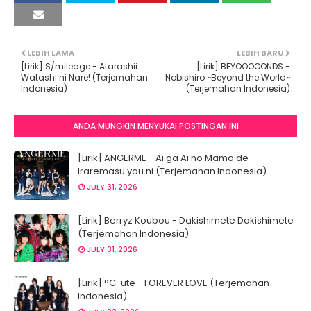
LEBIH LAMA
LEBIH BARU
[Lirik] S/mileage - Atarashii
[Lirik] BEYOOOOONDS -
Watashi ni Nare! (Terjemahan
Nobishiro ~Beyond the World~
Indonesia)
(Terjemahan Indonesia)
ANDA MUNGKIN MENYUKAI POSTINGAN INI
[Lirik] ANGERME - Ai ga Ai no Mama de
Iraremasu you ni (Terjemahan Indonesia)
JULY 31, 2026
[Lirik] Berryz Koubou - Dakishimete Dakishimete
(Terjemahan Indonesia)
JULY 31, 2026
[Lirik] °C-ute - FOREVER LOVE (Terjemahan
Indonesia)