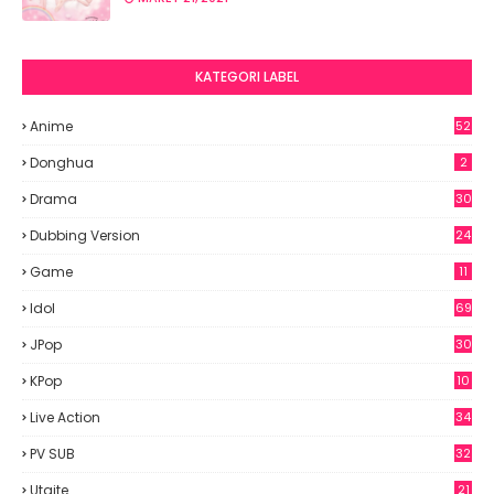
KATEGORI LABEL
Anime
52
2
Donghua
2
Drama
30
Dubbing Version
24
Game
11
Idol
69
6
JPop
30
7
KPop
10
9
Live Action
34
PV SUB
32
Utaite
21