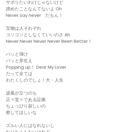
サボりたいわけじゃないけど
諦めたことなんてないよ Oh
Never say never だもん！
宝物は人それぞれ
コソコソとしなくていいのさ Ah
Never Never Never Never Been Better！
パッと弾け
パッと芽生え
Popping up！ Dear My Lover
だって全ては
わたくしのでしょ！大・人生
波風が立つのも
正々堂々である証拠
ちょっぴり寂しいの
察してほしいな
ズルい人にはなれないし
なりたくもないけれど