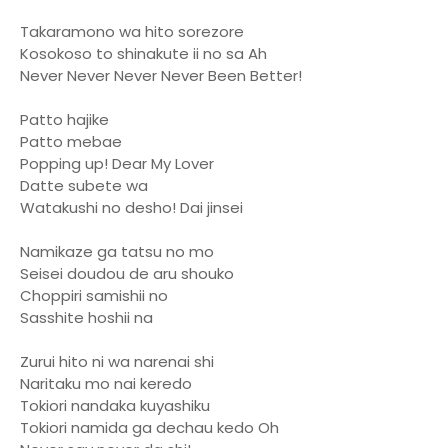
Takaramono wa hito sorezore
Kosokoso to shinakute ii no sa Ah
Never Never Never Never Been Better!
Patto hajike
Patto mebae
Popping up! Dear My Lover
Datte subete wa
Watakushi no desho! Dai jinsei
Namikaze ga tatsu no mo
Seisei doudou de aru shouko
Choppiri samishii no
Sasshite hoshii na
Zurui hito ni wa narenai shi
Naritaku mo nai keredo
Tokiori nandaka kuyashiku
Tokiori namida ga dechau kedo Oh