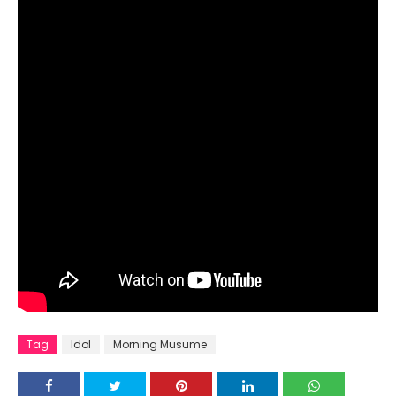
Tag
Idol
Morning Musume