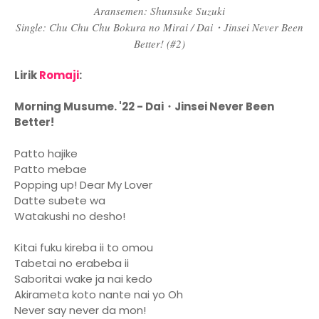
Aransemen: Shunsuke Suzuki
Single: Chu Chu Chu Bokura no Mirai / Dai・Jinsei Never Been
Better! (#2)
Lirik
Romaji
:
Morning Musume. '22 - Dai・Jinsei Never Been
Better!
Patto hajike
Patto mebae
Popping up! Dear My Lover
Datte subete wa
Watakushi no desho!
Kitai fuku kireba ii to omou
Tabetai no erabeba ii
Saboritai wake ja nai kedo
Akirameta koto nante nai yo Oh
Never say never da mon!