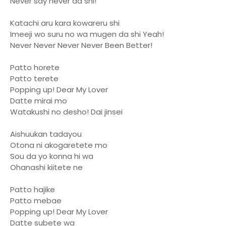
Never say never da shi!
Katachi aru kara kowareru shi
Imeeji wo suru no wa mugen da shi Yeah!
Never Never Never Never Been Better!
Patto horete
Patto terete
Popping up! Dear My Lover
Datte mirai mo
Watakushi no desho! Dai jinsei
Aishuukan tadayou
Otona ni akogaretete mo
Sou da yo konna hi wa
Ohanashi kiitete ne
Patto hajike
Patto mebae
Popping up! Dear My Lover
Datte subete wa