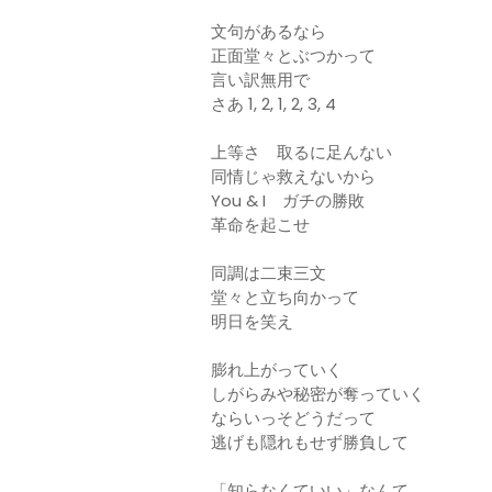
文句があるなら
正面堂々とぶつかって
言い訳無用で
さあ 1, 2, 1, 2, 3, 4
上等さ 取るに足んない
同情じゃ救えないから
You & I ガチの勝敗
革命を起こせ
同調は二束三文
堂々と立ち向かって
明日を笑え
膨れ上がっていく
しがらみや秘密が奪っていく
ならいっそどうだって
逃げも隠れもせず勝負して
「知らなくていい」なんて