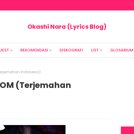
Okashi Nara (Lyrics Blog)
UEST
REKOMENDASI
DISKOGRAFI
LIST
GLOSARIUM
(Terjemahan Indonesia)
EDOM (Terjemahan