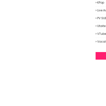
KPop
Live A
PV SU
Utaite
VTube
Vocal