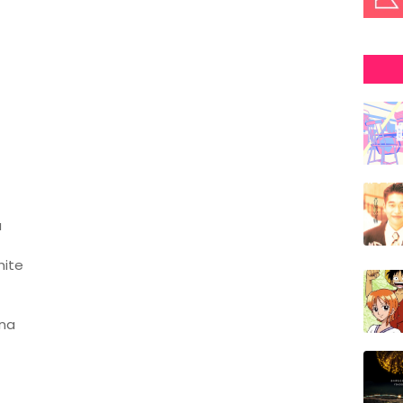
u
hite
 na