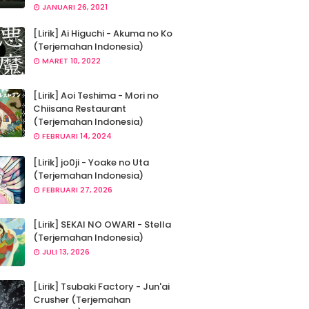
JANUARI 26, 2021
[Lirik] Ai Higuchi - Akuma no Ko
(Terjemahan Indonesia)
MARET 10, 2022
[Lirik] Aoi Teshima - Mori no
Chiisana Restaurant
(Terjemahan Indonesia)
FEBRUARI 14, 2024
[Lirik] jo0ji - Yoake no Uta
(Terjemahan Indonesia)
FEBRUARI 27, 2026
[Lirik] SEKAI NO OWARI - Stella
(Terjemahan Indonesia)
JULI 13, 2026
[Lirik] Tsubaki Factory - Jun'ai
Crusher (Terjemahan