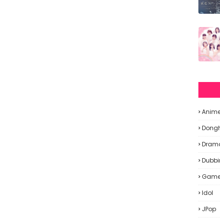
Anim
Dong
Dram
Dubbi
Gam
Idol
JPop