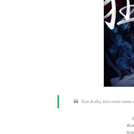
Kau & aku, kita sama-sama n
Kom
Ara