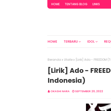
HOME
TENTANG BLOG
LINKS
HOME
TERBARU
IDOL
REQ
Beranda
Utaite
[Lirik] Ado - FREEDOM 
[Lirik] Ado - FRE
Indonesia)
OKASHI NARA
SEPTEMBER 20, 2022