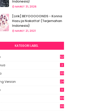
Indonesia)
MARET 31, 2026
[Lirik] BEYOOOOONDS - Konna
Hazu ja Nakatta! (Terjemahan
Indonesia)
MARET 21, 2021
KATEGORI LABEL
e
52
2
hua
2
a
30
ng Version
24
e
11
69
6
30
7