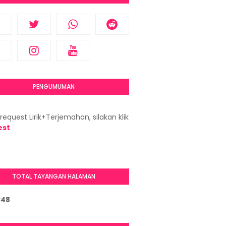
PENGUMUMAN
request Lirik+Terjemahan, silakan klik
est
TOTAL TAYANGAN HALAMAN
3
4
8