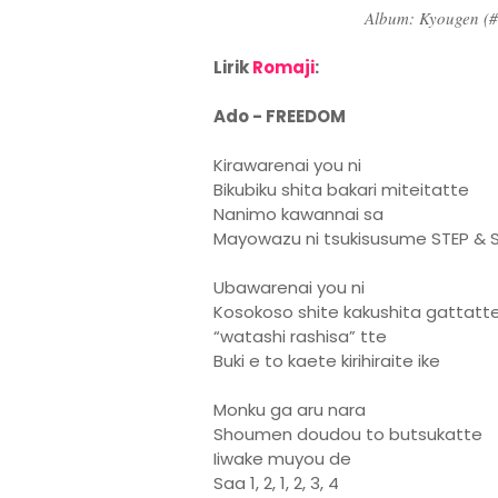
Album: Kyougen (#
Lirik
Romaji
:
Ado - FREEDOM
Kirawarenai you ni
Bikubiku shita bakari miteitatte
Nanimo kawannai sa
Mayowazu ni tsukisusume STEP & 
Ubawarenai you ni
Kosokoso shite kakushita gattatt
“watashi rashisa” tte
Buki e to kaete kirihiraite ike
Monku ga aru nara
Shoumen doudou to butsukatte
Iiwake muyou de
Saa 1, 2, 1, 2, 3, 4