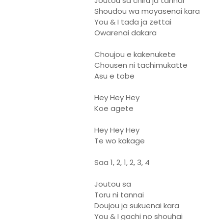
Joutou sa chiru ja tannai
Shoudou wa moyasenai kara
You & I tada ja zettai
Owarenai dakara
Choujou e kakenukete
Chousen ni tachimukatte
Asu e tobe
Hey Hey Hey
Koe agete
Hey Hey Hey
Te wo kakage
Saa 1, 2, 1, 2, 3, 4
Joutou sa
Toru ni tannai
Doujou ja sukuenai kara
You & I gachi no shouhai