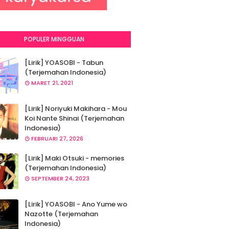
POPULER MINGGUAN
[Lirik] YOASOBI - Tabun
(Terjemahan Indonesia)
MARET 21, 2021
[Lirik] Noriyuki Makihara - Mou
Koi Nante Shinai (Terjemahan
Indonesia)
FEBRUARI 27, 2026
[Lirik] Maki Otsuki - memories
(Terjemahan Indonesia)
SEPTEMBER 24, 2023
[Lirik] YOASOBI - Ano Yume wo
Nazotte (Terjemahan
Indonesia)