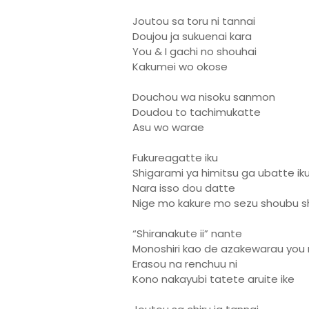
Joutou sa toru ni tannai
Doujou ja sukuenai kara
You & I gachi no shouhai
Kakumei wo okose
Douchou wa nisoku sanmon
Doudou to tachimukatte
Asu wo warae
Fukureagatte iku
Shigarami ya himitsu ga ubatte ik
Nara isso dou datte
Nige mo kakure mo sezu shoubu s
“Shiranakute ii” nante
Monoshiri kao de azakewarau you
Erasou na renchuu ni
Kono nakayubi tatete aruite ike