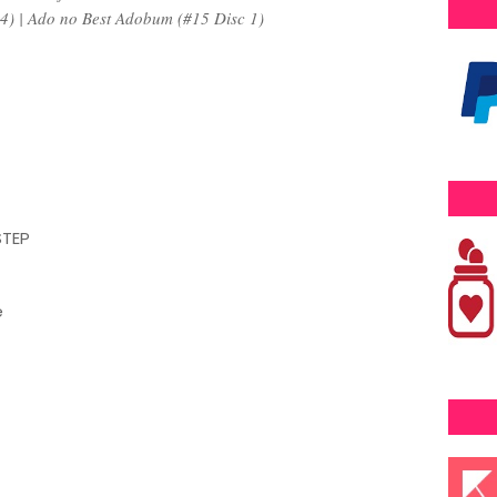
4) | Ado no Best Adobum (#15 Disc 1)
STEP
e