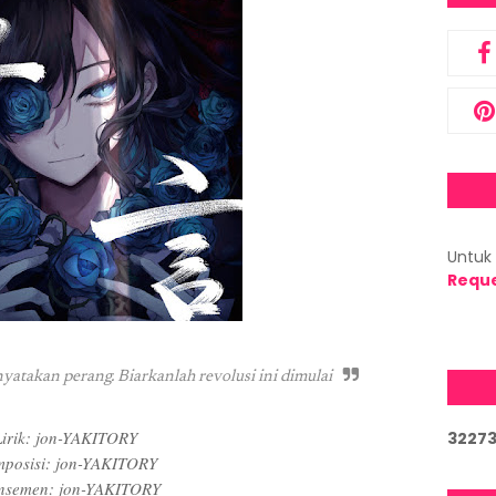
Untuk 
Requ
yatakan perang. Biarkanlah revolusi ini dimulai
Lirik: jon-YAKITORY
3
2
2
7
posisi: jon-YAKITORY
nsemen: jon-YAKITORY