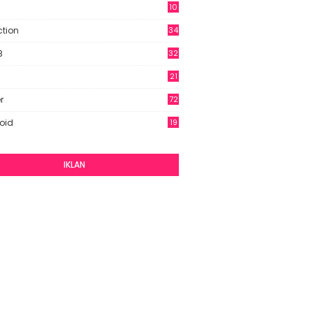
10
9
ction
34
B
32
21
r
72
oid
19
IKLAN