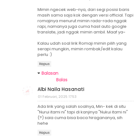
Mimin ngecek web-nya, dari segi posisi baris
masih sama saja kok dengan versi official. Tapi
romajinya menurut mimin rada-rada nggak
rapi, namanya juga cuma hasil auto google
translate, jadi nggak mimin ambil. Maaf ya~
Kalau udah soal lirik Romaji mimin pilih yang
serapi mungkin, mimin rombak/edit kalau
perlu :)
Hapus
Balasan
Balas
Albi Naila Hasanati
01 Februari, 2025 17:53
Ada lirik yang salah soalnya, Min- kek di situ
"Nurui itami ni" tapi di kanjinya "Nukui itami ni"
(?) saia cuma bisa baca hiragananya, sih
hehe
Hapus