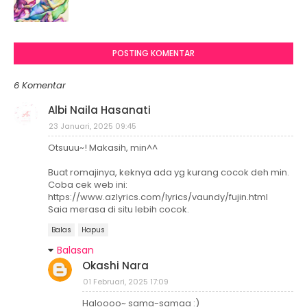
POSTING KOMENTAR
6 Komentar
Albi Naila Hasanati
23 Januari, 2025 09:45
Otsuuu~! Makasih, min^^
Buat romajinya, keknya ada yg kurang cocok deh min.
Coba cek web ini:
https://www.azlyrics.com/lyrics/vaundy/fujin.html
Saia merasa di situ lebih cocok.
Balas
Hapus
Balasan
Okashi Nara
01 Februari, 2025 17:09
Haloooo~ sama-samaa :)