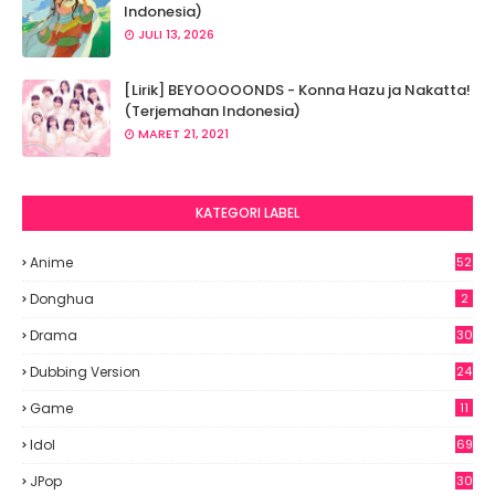
Indonesia)
JULI 13, 2026
[Lirik] BEYOOOOONDS - Konna Hazu ja Nakatta!
(Terjemahan Indonesia)
MARET 21, 2021
KATEGORI LABEL
Anime
52
2
Donghua
2
Drama
30
Dubbing Version
24
Game
11
Idol
69
6
JPop
30