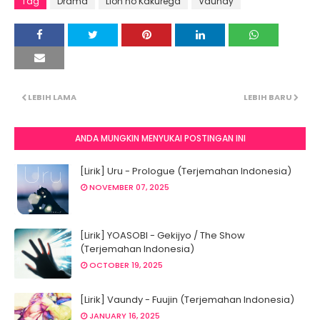
Tag
Drama
Lion no Kakurega
Vaundy
LEBIH LAMA
LEBIH BARU
ANDA MUNGKIN MENYUKAI POSTINGAN INI
[Lirik] Uru - Prologue (Terjemahan Indonesia)
NOVEMBER 07, 2025
[Lirik] YOASOBI - Gekijyo / The Show
(Terjemahan Indonesia)
OCTOBER 19, 2025
[Lirik] Vaundy - Fuujin (Terjemahan Indonesia)
JANUARY 16, 2025