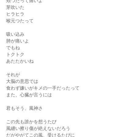
頬つたって痛いよ
芽吹いた
ヒラヒラ
喉元つたって
吸い込み
肺が痛いよ
でもね
トクトク
あたたかいね
それが
大脳の意思では
食わず嫌いがキメの一手だったって
また、心臓が言うには
君もそう、風神さ
この先も誰かを想うたび
風纏い擦り傷が絶えないだろう
だがやがてこの風、受けるたびに