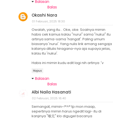
Balasan
Balas
Okashi Nara
01 Februari, 2025 18:30
Owalah, yang itu... Oke, oke. Soalnya mimin
habis cek kamus kalau "nurui" sama "nukui" itu
artinya sama-sama 'hangat'. Paling umum
biasanya 'nurui'. Yang nulis lirik emang sengaja
katanya ditulis hiragana-nya aja supaya jelas,
kalau itu 'nukui'.
Habis ini mimin kudu edit lagi nih artinya :'v
Hapus
Balasan
Balas
Albi Naila Hasanati
02 Februari, 2025 16:40
Semangat, mimin~!°^° tp mon maap,
sepertinya mimin harus ngedit lagi- itu di
kanjinya "喉元" klo digugel bacanya