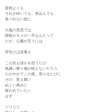
面倒よりも
それが砕いても、煮込んでも
食べれない故に
大脳の意思では
静観がキメの一手なんだって
だが、心臓が言うには
芽吹けば栄養さ
この先も誰かを想うたび
風纏い擦り傷が絶えないだろう
だがやがてこの風、受けるたびに
その、変え難い
ぬくい痛みに
報われていたい
はず
ジリジリ