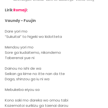
Lirik
Romaji
:
Vaundy - Fuujin
Dare yori mo
“Sukuitai” to higeki wo kidotteta
Mendou yori mo
Sore ga kudaitemo, nikondemo
Taberenai yue ni
Dainou no ishi de wa
Seikan ga kime no itte nan da tte
Daga, shinzou ga iu ni wa
Mebukeba eiyou sa
Kono saki mo dareka wo omou tabi
Kazematoi surikizu ga taenai darou