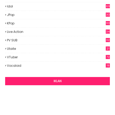
Idol
69
6
JPop
30
7
KPop
110
Live Action
34
PV SUB
32
Utaite
21
VTuber
72
Vocaloid
19
IKLAN