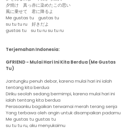
夕焼け 真っ赤に染めたこの思い
風に乗せて 君に降るよ
Me gustas tu gustas tu
su tu tu ru 好きだよ
gustas tu su tu ru su tu ru
Terjemahan Indonesia:
GFRIEND - Mulai Hari Ini Kita Berdua (Me Gustas
Tu)
Jantungku penuh debar, karena mulai hari ini ialah
tentang kita berdua
Diriku seolah sedang bermimpi, karena mulai hari ini
ialah tentang kita berdua
Perasaanku bagaikan terwarnai merah terang senja
Yang terbawa oleh angin untuk disampaikan padamu
Me gustas tu gustas tu
su tu tu ru, aku menyukaimu