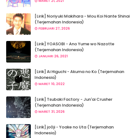
MARET 21, 2021
[Lirik] Noriyuki Makihara - Mou Koi Nante Shinai
(Terjemahan Indonesia)
FEBRUARI 27, 2026
[Lirik] YOASOBI - Ano Yume wo Nazotte
(Terjemahan Indonesia)
JANUARI 26, 2021
[Lirik] Ai Higuchi - Akuma no Ko (Terjemahan
Indonesia)
MARET 10, 2022
[Lirik] Tsubaki Factory - Jun'ai Crusher
(Terjemahan Indonesia)
MARET 31, 2026
[Lirik] jo0ji - Yoake no Uta (Terjemahan
Indonesia)