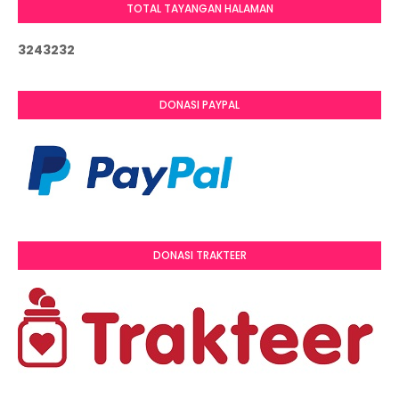
TOTAL TAYANGAN HALAMAN
3
2
4
3
2
3
2
DONASI PAYPAL
DONASI TRAKTEER