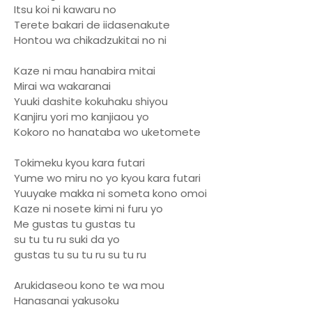
Itsu koi ni kawaru no
Terete bakari de iidasenakute
Hontou wa chikadzukitai no ni
Kaze ni mau hanabira mitai
Mirai wa wakaranai
Yuuki dashite kokuhaku shiyou
Kanjiru yori mo kanjiaou yo
Kokoro no hanataba wo uketomete
Tokimeku kyou kara futari
Yume wo miru no yo kyou kara futari
Yuuyake makka ni someta kono omoi
Kaze ni nosete kimi ni furu yo
Me gustas tu gustas tu
su tu tu ru suki da yo
gustas tu su tu ru su tu ru
Arukidaseou kono te wa mou
Hanasanai yakusoku