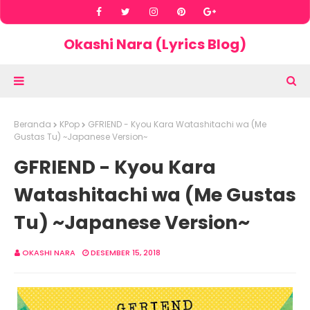
Okashi Nara (Lyrics Blog)
Beranda
KPop
GFRIEND - Kyou Kara Watashitachi wa (Me
Gustas Tu) ~Japanese Version~
GFRIEND - Kyou Kara
Watashitachi wa (Me Gustas
Tu) ~Japanese Version~
OKASHI NARA
DESEMBER 15, 2018