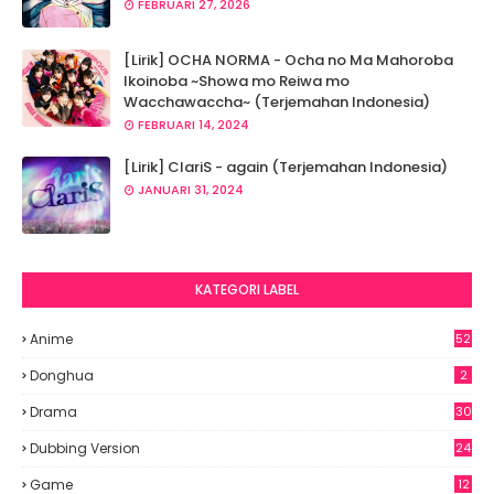
FEBRUARI 27, 2026
[Lirik] OCHA NORMA - Ocha no Ma Mahoroba
Ikoinoba ~Showa mo Reiwa mo
Wacchawaccha~ (Terjemahan Indonesia)
FEBRUARI 14, 2024
[Lirik] ClariS - again (Terjemahan Indonesia)
JANUARI 31, 2024
KATEGORI LABEL
Anime
52
8
Donghua
2
Drama
30
Dubbing Version
24
Game
12