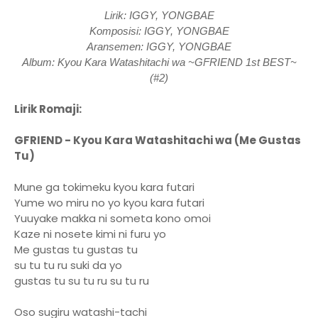
Lirik: IGGY, YONGBAE
Komposisi: IGGY, YONGBAE
Aransemen: IGGY, YONGBAE
Album: Kyou Kara Watashitachi wa ~GFRIEND 1st BEST~
(#2)
Lirik Romaji:
GFRIEND - Kyou Kara Watashitachi wa (Me Gustas
Tu)
Mune ga tokimeku kyou kara futari
Yume wo miru no yo kyou kara futari
Yuuyake makka ni someta kono omoi
Kaze ni nosete kimi ni furu yo
Me gustas tu gustas tu
su tu tu ru suki da yo
gustas tu su tu ru su tu ru
Oso sugiru watashi-tachi