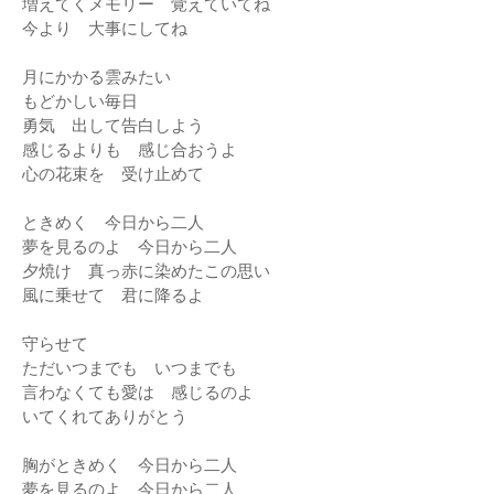
増えてくメモリー 覚えていてね
今より 大事にしてね
月にかかる雲みたい
もどかしい毎日
勇気 出して告白しよう
感じるよりも 感じ合おうよ
心の花束を 受け止めて
ときめく 今日から二人
夢を見るのよ 今日から二人
夕焼け 真っ赤に染めたこの思い
風に乗せて 君に降るよ
守らせて
ただいつまでも いつまでも
言わなくても愛は 感じるのよ
いてくれてありがとう
胸がときめく 今日から二人
夢を見るのよ 今日から二人