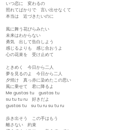
いつ恋に 変わるの
照れてばかりで 言い出せなくて
本当は 近づきたいのに
風に舞う花びらみたい
未来はわからない
勇気 出して告白しよう
感じるよりも 感じ合おうよ
心の花束を 受け止めて
ときめく 今日から二人
夢を見るのよ 今日から二人
夕焼け 真っ赤に染めたこの思い
風に乗せて 君に降るよ
Me gustas tu gustas tu
su tu tu ru 好きだよ
gustas tu su tu ru su tu ru
歩き出そう この手はもう
離さない 約束