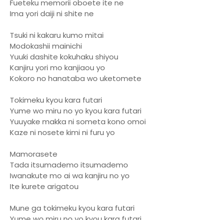
Fueteku memorii oboete ite ne
Ima yori daiji ni shite ne
Tsuki ni kakaru kumo mitai
Modokashii mainichi
Yuuki dashite kokuhaku shiyou
Kanjiru yori mo kanjiaou yo
Kokoro no hanataba wo uketomete
Tokimeku kyou kara futari
Yume wo miru no yo kyou kara futari
Yuuyake makka ni someta kono omoi
Kaze ni nosete kimi ni furu yo
Mamorasete
Tada itsumademo itsumademo
Iwanakute mo ai wa kanjiru no yo
Ite kurete arigatou
Mune ga tokimeku kyou kara futari
Yume wo miru no yo kyou kara futari