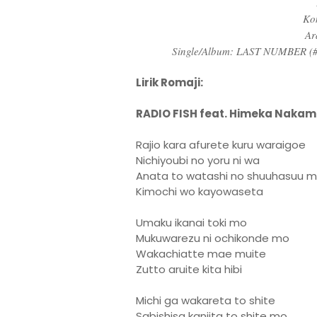
Ko
Ar
Single/Album: LAST NUMBER (#
Lirik Romaji:
RADIO FISH feat. Himeka Nakam
Rajio kara afurete kuru waraigoe
Nichiyoubi no yoru ni wa
Anata to watashi no shuuhasuu 
Kimochi wo kayowaseta
Umaku ikanai toki mo
Mukuwarezu ni ochikonde mo
Wakachiatte mae muite
Zutto aruite kita hibi
Michi ga wakareta to shite
Sabishisa kanjita to shite mo