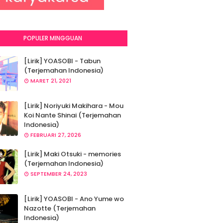
POPULER MINGGUAN
[Lirik] YOASOBI - Tabun
(Terjemahan Indonesia)
MARET 21, 2021
[Lirik] Noriyuki Makihara - Mou
Koi Nante Shinai (Terjemahan
Indonesia)
FEBRUARI 27, 2026
[Lirik] Maki Otsuki - memories
(Terjemahan Indonesia)
SEPTEMBER 24, 2023
[Lirik] YOASOBI - Ano Yume wo
Nazotte (Terjemahan
Indonesia)