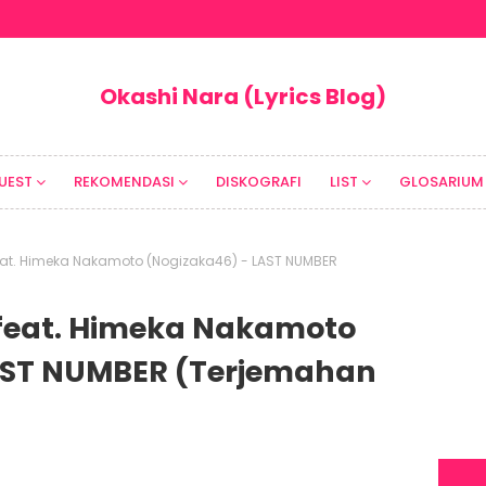
Okashi Nara (Lyrics Blog)
UEST
REKOMENDASI
DISKOGRAFI
LIST
GLOSARIUM
H feat. Himeka Nakamoto (Nogizaka46) - LAST NUMBER
H feat. Himeka Nakamoto
AST NUMBER (Terjemahan