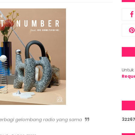
Untuk 
Requ
 berbagi gelombang radio yang sama
3
2
2
6