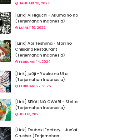
JANUARI 26, 2021
[Lirik] Ai Higuchi - Akuma no Ko
(Terjemahan Indonesia)
MARET 10, 2022
[Lirik] Aoi Teshima - Mori no
Chiisana Restaurant
(Terjemahan Indonesia)
FEBRUARI 14, 2024
[Lirik] jo0ji - Yoake no Uta
(Terjemahan Indonesia)
FEBRUARI 27, 2026
[Lirik] SEKAI NO OWARI - Stella
(Terjemahan Indonesia)
JULI 13, 2026
[Lirik] Tsubaki Factory - Jun'ai
Crusher (Terjemahan