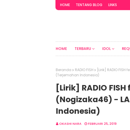
HOME
TENTANG BLOG
LINKS
HOME
TERBARU
IDOL
REQ
Beranda
RADIO FISH
[Lirik] RADIO FIS
(Terjemahan Indonesia)
[Lirik] RADIO FIS
(Nogizaka46) - L
Indonesia)
OKASHI NARA
FEBRUARI 25, 2019