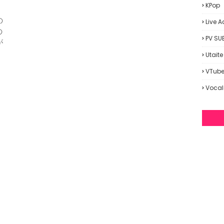
KPop
の
Live A
の
PV SU
が
Utaite
VTube
Vocal