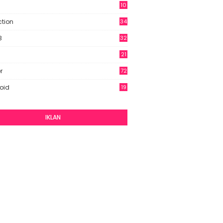
10
9
ction
34
B
32
21
r
72
oid
19
IKLAN