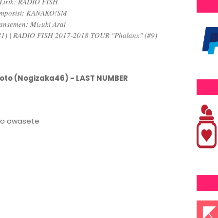
Lirik: RADIO FISH
mposisi: KANAKO!SM
ansemen: Mizuki Arai
1) | RADIO FISH 2017-2018 TOUR "Phalanx" (#9)
oto (Nogizaka46) - LAST NUMBER
mo awasete