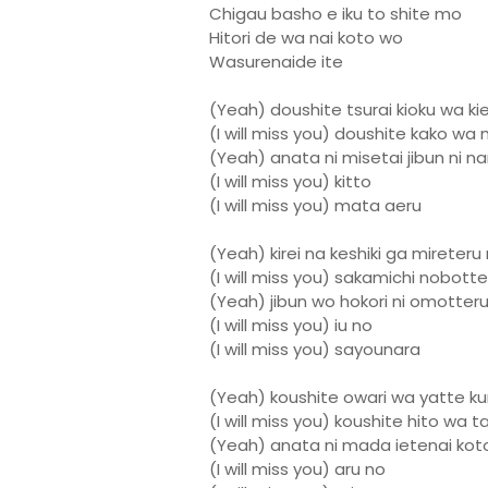
Chigau basho e iku to shite mo
Hitori de wa nai koto wo
Wasurenaide ite
(Yeah) doushite tsurai kioku wa ki
(I will miss you) doushite kako wa
(Yeah) anata ni misetai jibun ni na
(I will miss you) kitto
(I will miss you) mata aeru
(Yeah) kirei na keshiki ga mireteru
(I will miss you) sakamichi nobotte
(Yeah) jibun wo hokori ni omotteru
(I will miss you) iu no
(I will miss you) sayounara
(Yeah) koushite owari wa yatte ku
(I will miss you) koushite hito wa 
(Yeah) anata ni mada ietenai kot
(I will miss you) aru no