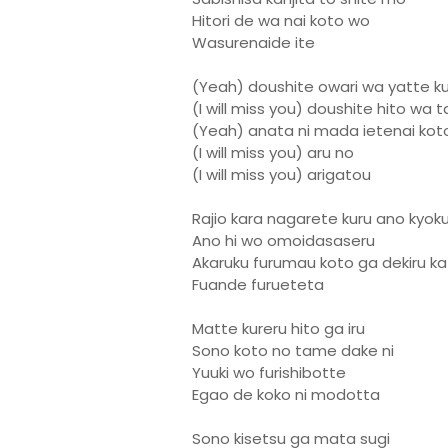
Hitori de wa nai koto wo
Wasurenaide ite
(Yeah) doushite owari wa yatte k
(I will miss you) doushite hito wa 
(Yeah) anata ni mada ietenai kot
(I will miss you) aru no
(I will miss you) arigatou
Rajio kara nagarete kuru ano kyok
Ano hi wo omoidasaseru
Akaruku furumau koto ga dekiru ka
Fuande furueteta
Matte kureru hito ga iru
Sono koto no tame dake ni
Yuuki wo furishibotte
Egao de koko ni modotta
Sono kisetsu ga mata sugi