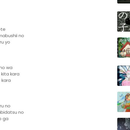
ete
 mabushii no
ru yo
 no wa
 kita kara
 kara
ru no
tabidatsu no
o ga