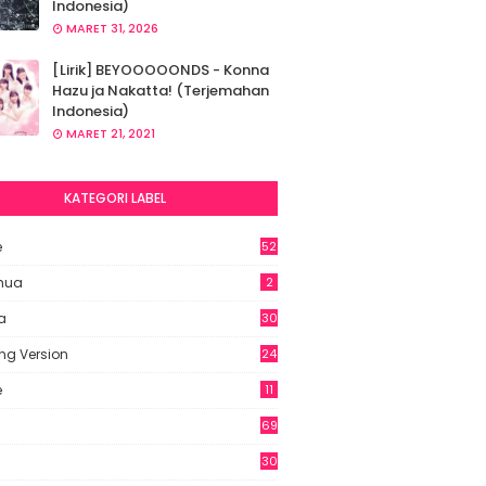
Indonesia)
MARET 31, 2026
[Lirik] BEYOOOOONDS - Konna
Hazu ja Nakatta! (Terjemahan
Indonesia)
MARET 21, 2021
KATEGORI LABEL
e
52
2
hua
2
a
30
ng Version
24
e
11
69
6
30
7