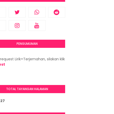
PENGUMUMAN
request Lirik+Terjemahan, silakan klik
est
TOTAL TAYANGAN HALAMAN
7
2
7