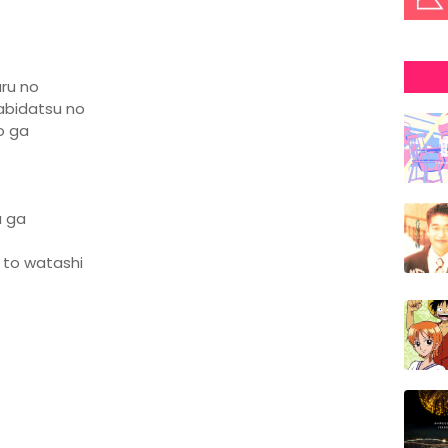
uru no
tabidatsu no
o ga
u ga
 to watashi