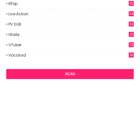
KPop
10
9
Live Action
34
PV SUB
32
Utaite
21
VTuber
72
Vocaloid
19
IKLAN