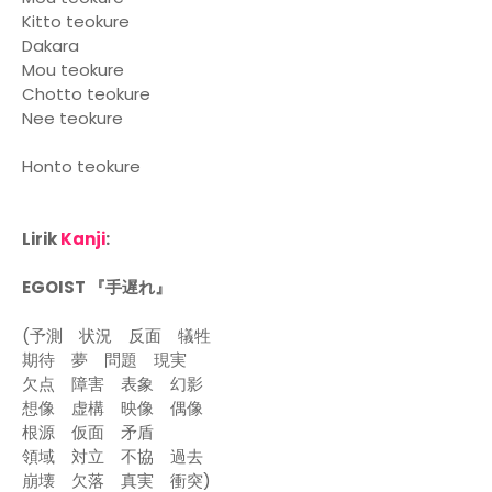
Kitto teokure
Dakara
Mou teokure
Chotto teokure
Nee teokure
Honto teokure
Lirik
Kanji
:
EGOIST 『手遅れ』
(予測 状況 反面 犠牲
期待 夢 問題 現実
欠点 障害 表象 幻影
想像 虚構 映像 偶像
根源 仮面 矛盾
領域 対立 不協 過去
崩壊 欠落 真実 衝突)