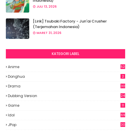
Indonesia)
JULI 13, 2026
[Lirik] Tsubaki Factory - Jun'ai Crusher
(Terjemahan Indonesia)
MARET 31, 2026
KATEGORI LABEL
Anime
52
2
Donghua
2
Drama
30
Dubbing Version
24
Game
11
Idol
69
6
JPop
30
7