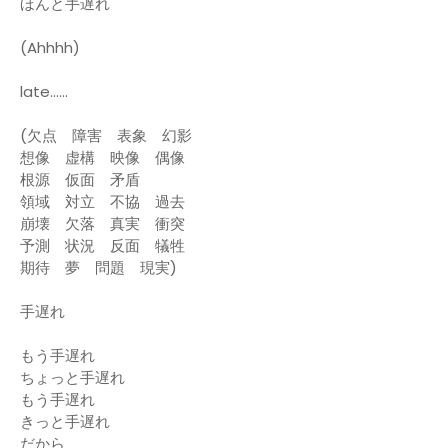
ほんと手遅れ
(Ahhhh)
late......
(欠点 障害 表象 幻影
想像 虚構 映像 偶像
根源 仮面 矛盾
領域 対立 不協 過去
崩壊 欠落 真実 衝突
予測 状況 反面 犠牲
期待 夢 問題 現実)
手遅れ
もう手遅れ
ちょっと手遅れ
もう手遅れ
きっと手遅れ
だから