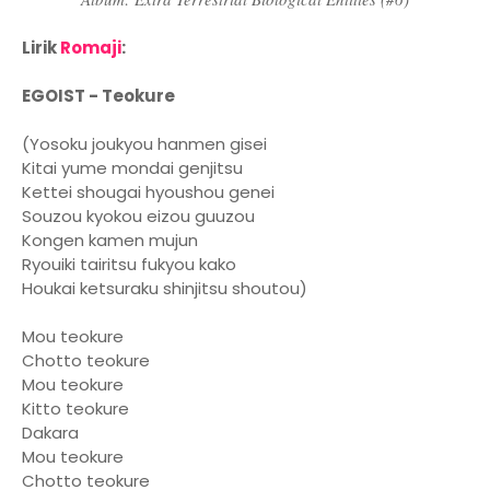
Lirik
Romaji
:
EGOIST - Teokure
(Yosoku joukyou hanmen gisei
Kitai yume mondai genjitsu
Kettei shougai hyoushou genei
Souzou kyokou eizou guuzou
Kongen kamen mujun
Ryouiki tairitsu fukyou kako
Houkai ketsuraku shinjitsu shoutou)
Mou teokure
Chotto teokure
Mou teokure
Kitto teokure
Dakara
Mou teokure
Chotto teokure