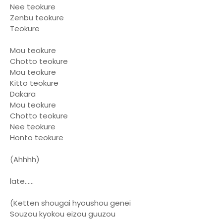
Nee teokure
Zenbu teokure
Teokure
Mou teokure
Chotto teokure
Mou teokure
Kitto teokure
Dakara
Mou teokure
Chotto teokure
Nee teokure
Honto teokure
(Ahhhh)
late......
(Ketten shougai hyoushou genei
Souzou kyokou eizou guuzou