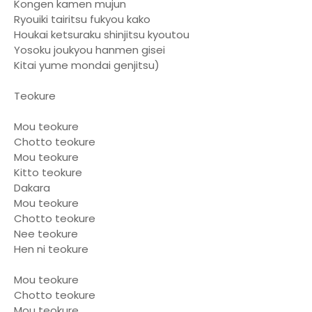
Kongen kamen mujun
Ryouiki tairitsu fukyou kako
Houkai ketsuraku shinjitsu kyoutou
Yosoku joukyou hanmen gisei
Kitai yume mondai genjitsu)
Teokure
Mou teokure
Chotto teokure
Mou teokure
Kitto teokure
Dakara
Mou teokure
Chotto teokure
Nee teokure
Hen ni teokure
Mou teokure
Chotto teokure
Mou teokure