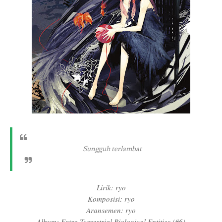
Sungguh terlambat
Lirik: ryo
Komposisi: ryo
Aransemen: ryo
Album: Extra Terrestrial Biological Entities (#6)