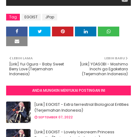
Tag
EGOIST
JPop
LEBIH LAMA
LEBIH BARU
[Lirik] Yui Ogura - Baby Sweet
[Lirik] YOASOBI - Moshimo
Berry Love (Terjemahan
Inochi ga Egaketara
Indonesia)
(Terjemahan Indonesia)
ANDA MUNGKIN MENYUKAI POSTINGAN INI
[Lirik] EGOIST - Extra terrestrial Biological Entities
(Terjemahan Indonesia)
SEPTEMBER 07, 2022
[Lirik] EGOIST - Lovely Icecream Princess