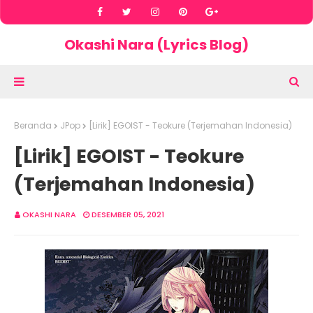
Okashi Nara (Lyrics Blog)
Beranda
JPop
[Lirik] EGOIST - Teokure (Terjemahan Indonesia)
[Lirik] EGOIST - Teokure
(Terjemahan Indonesia)
OKASHI NARA
DESEMBER 05, 2021