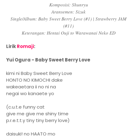
Komposisi: Shunryu
Aransemen: Sizuk
Single/Album: Baby Sweet Berry Love (#1) | Strawberry JAM
(#11)
Keterangan: Hentai Ouji to Warawanai Neko ED
Lirik
Romaji
:
Yui Ogura - Baby Sweet Berry Love
kimi ni Baby Sweet Berry Love
HONTO NO KIMOCHI dake
wakeaetara ii no ni na
negai wo kanaete yo
(c.u.t.e funny cat
give me give me shiny time
p.r.e.t.t.y tiny tiny berry love)
daisuki! no HAATO mo