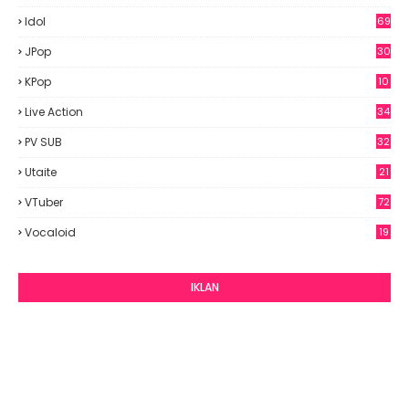
Idol
69
6
JPop
30
7
KPop
10
9
Live Action
34
PV SUB
32
Utaite
21
VTuber
72
Vocaloid
19
IKLAN