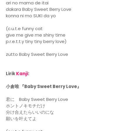
ari no mama de itai
dakara Baby Sweet Berry Love
konna ni mo SUKI da yo
(c.u.t.e funny cat
give me give me shiny time
p.r.e.t.t.y tiny tiny berry love)
zutto Baby Sweet Berry Love
Lirik
Kanji
:
小倉唯 『Baby Sweet Berry Love』
君に Baby Sweet Berry Love
ホントノキモチだけ
分け合えたらいいのにな
願いを叶えてよ