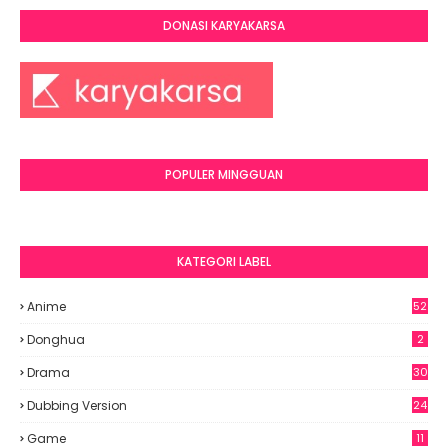
DONASI KARYAKARSA
POPULER MINGGUAN
KATEGORI LABEL
Anime
52
2
Donghua
2
Drama
30
Dubbing Version
24
Game
11