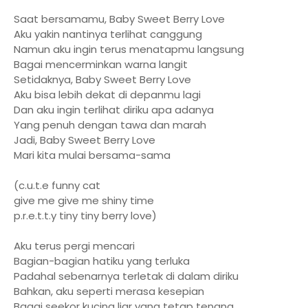
Saat bersamamu, Baby Sweet Berry Love
Aku yakin nantinya terlihat canggung
Namun aku ingin terus menatapmu langsung
Bagai mencerminkan warna langit
Setidaknya, Baby Sweet Berry Love
Aku bisa lebih dekat di depanmu lagi
Dan aku ingin terlihat diriku apa adanya
Yang penuh dengan tawa dan marah
Jadi, Baby Sweet Berry Love
Mari kita mulai bersama-sama
(c.u.t.e funny cat
give me give me shiny time
p.r.e.t.t.y tiny tiny berry love)
Aku terus pergi mencari
Bagian-bagian hatiku yang terluka
Padahal sebenarnya terletak di dalam diriku
Bahkan, aku seperti merasa kesepian
Bagai seekor kucing liar yang tetap tenang