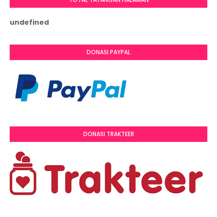
u
n
d
e
f
i
n
e
d
DONASI PAYPAL
DONASI TRAKTEER