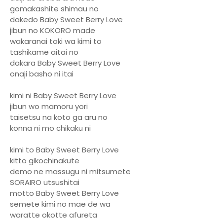
gomakashite shimau no
dakedo Baby Sweet Berry Love
jibun no KOKORO made
wakaranai toki wa kimi to
tashikame aitai no
dakara Baby Sweet Berry Love
onaji basho ni itai
kimi ni Baby Sweet Berry Love
jibun wo mamoru yori
taisetsu na koto ga aru no
konna ni mo chikaku ni
kimi to Baby Sweet Berry Love
kitto gikochinakute
demo ne massugu ni mitsumete
SORAIRO utsushitai
motto Baby Sweet Berry Love
semete kimi no mae de wa
waratte okotte afureta