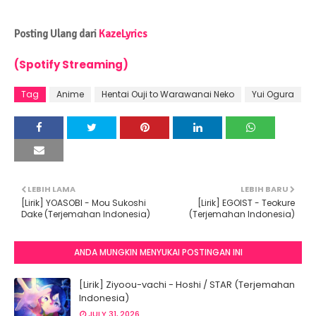
Posting Ulang dari
KazeLyrics
(Spotify Streaming)
Tag
Anime
Hentai Ouji to Warawanai Neko
Yui Ogura
LEBIH LAMA
LEBIH BARU
[Lirik] YOASOBI - Mou Sukoshi
[Lirik] EGOIST - Teokure
Dake (Terjemahan Indonesia)
(Terjemahan Indonesia)
ANDA MUNGKIN MENYUKAI POSTINGAN INI
[Lirik] Ziyoou-vachi - Hoshi / STAR (Terjemahan
Indonesia)
JULY 31, 2026