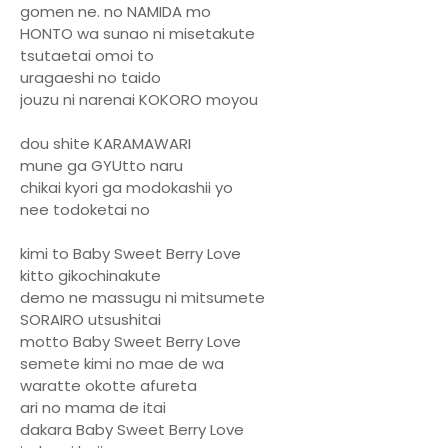
gomen ne. no NAMIDA mo
HONTO wa sunao ni misetakute
tsutaetai omoi to
uragaeshi no taido
jouzu ni narenai KOKORO moyou
dou shite KARAMAWARI
mune ga GYUtto naru
chikai kyori ga modokashii yo
nee todoketai no
kimi to Baby Sweet Berry Love
kitto gikochinakute
demo ne massugu ni mitsumete
SORAIRO utsushitai
motto Baby Sweet Berry Love
semete kimi no mae de wa
waratte okotte afureta
ari no mama de itai
dakara Baby Sweet Berry Love