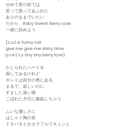
せめて君の前では
笑って怒ってあふれた
ありのままでいたい
だから Baby Sweet Berry Love
一緒に始めよう
(c.u.t.e funny cat
give me give me shiny time
p.r.e.t.t.y tiny tiny berry love)
かじられたハートを
探してみるけれど
ホントは自分の奥にある
まるで、寂しいのに
すました迷い猫
こぼれた夕日に嫉妬しちゃう
ふいな優しさに
はしゃぐ胸の音
ドタバタとかカラフルでキュンと