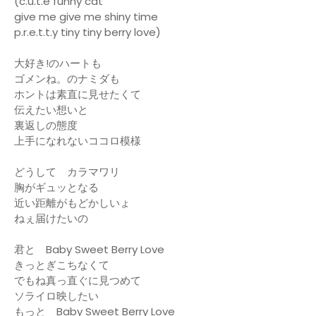
(c.u.t.e funny cat
give me give me shiny time
p.r.e.t.t.y tiny tiny berry love)
大好き!のハートも
ゴメンね。のナミダも
ホントは素直に見せたくて
伝えたい想いと
裏返しの態度
上手になれないココロ模様
どうして カラマワリ
胸がギュッとなる
近い距離がもどかしいょ
ねぇ届けたいの
君と Baby Sweet Berry Love
きっとぎこちなくて
でもね真っ直ぐに見つめて
ソライロ映したい
もっと Baby Sweet Berry Love