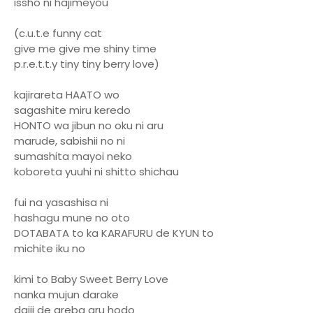
issho ni hajimeyou
(c.u.t.e funny cat
give me give me shiny time
p.r.e.t.t.y tiny tiny berry love)
kajirareta HAATO wo
sagashite miru keredo
HONTO wa jibun no oku ni aru
marude, sabishii no ni
sumashita mayoi neko
koboreta yuuhi ni shitto shichau
fui na yasashisa ni
hashagu mune no oto
DOTABATA to ka KARAFURU de KYUN to
michite iku no
kimi to Baby Sweet Berry Love
nanka mujun darake
daiji de areba aru hodo