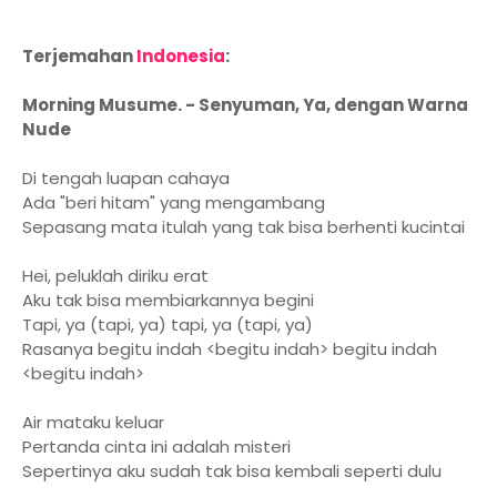
Terjemahan
Indonesia
:
Morning Musume. - Senyuman, Ya, dengan Warna
Nude
Di tengah luapan cahaya
Ada "beri hitam" yang mengambang
Sepasang mata itulah yang tak bisa berhenti kucintai
Hei, peluklah diriku erat
Aku tak bisa membiarkannya begini
Tapi, ya (tapi, ya) tapi, ya (tapi, ya)
Rasanya begitu indah <begitu indah> begitu indah
<begitu indah>
Air mataku keluar
Pertanda cinta ini adalah misteri
Sepertinya aku sudah tak bisa kembali seperti dulu