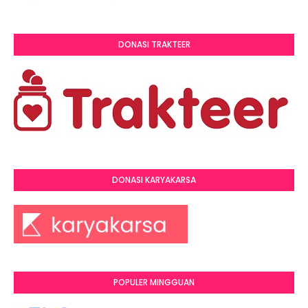
DONASI TRAKTEER
DONASI KARYAKARSA
POPULER MINGGUAN