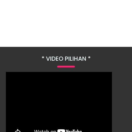
VIDEO PILIHAN