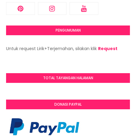
PENGUMUMAN
Untuk request Lirik+Terjemahan, silakan klik
Request
TOTAL TAYANGAN HALAMAN
DONASI PAYPAL