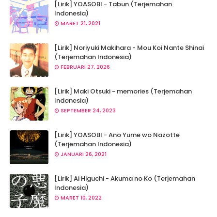
[Lirik] YOASOBI - Tabun (Terjemahan
Indonesia)
MARET 21, 2021
[Lirik] Noriyuki Makihara - Mou Koi Nante Shinai
(Terjemahan Indonesia)
FEBRUARI 27, 2026
[Lirik] Maki Otsuki - memories (Terjemahan
Indonesia)
SEPTEMBER 24, 2023
[Lirik] YOASOBI - Ano Yume wo Nazotte
(Terjemahan Indonesia)
JANUARI 26, 2021
[Lirik] Ai Higuchi - Akuma no Ko (Terjemahan
Indonesia)
MARET 10, 2022