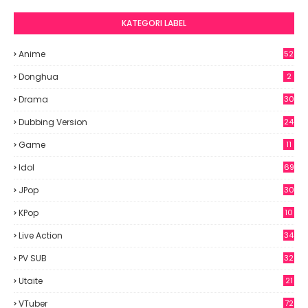
KATEGORI LABEL
Anime
52
2
Donghua
2
Drama
30
Dubbing Version
24
Game
11
Idol
69
6
JPop
30
7
KPop
10
9
Live Action
34
PV SUB
32
Utaite
21
VTuber
72