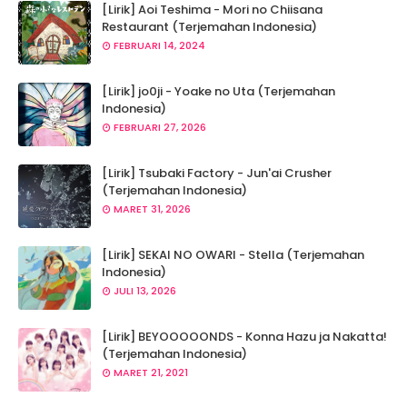
[Lirik] Aoi Teshima - Mori no Chiisana
Restaurant (Terjemahan Indonesia)
FEBRUARI 14, 2024
[Lirik] jo0ji - Yoake no Uta (Terjemahan
Indonesia)
FEBRUARI 27, 2026
[Lirik] Tsubaki Factory - Jun'ai Crusher
(Terjemahan Indonesia)
MARET 31, 2026
[Lirik] SEKAI NO OWARI - Stella (Terjemahan
Indonesia)
JULI 13, 2026
[Lirik] BEYOOOOONDS - Konna Hazu ja Nakatta!
(Terjemahan Indonesia)
MARET 21, 2021