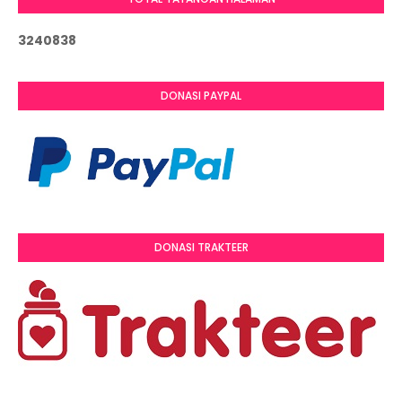
3
2
4
0
8
3
8
DONASI PAYPAL
DONASI TRAKTEER