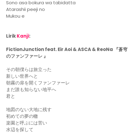
Sono asa bokura wa tabidatta
Atarashii peeji no
Mukou e
Lirik
Kanji
:
FictionJunction feat. Eir Aoi & ASCA & ReoNa 『蒼穹
のファンファーレ 』
その朝僕らは旅立った
新しい世界へと
朝霧の扉を開くファンファーレ
まだ誰も知らない地平へ
君と
地図のない大地に残す
初めての夢の轍
楽園と呼ぶには苦い
水辺を探して