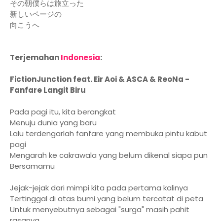
その朝僕らは旅立った
新しいページの
向こうへ
Terjemahan
Indonesia
:
FictionJunction feat. Eir Aoi & ASCA & ReoNa -
Fanfare Langit Biru
Pada pagi itu, kita berangkat
Menuju dunia yang baru
Lalu terdengarlah fanfare yang membuka pintu kabut
pagi
Mengarah ke cakrawala yang belum dikenal siapa pun
Bersamamu
Jejak-jejak dari mimpi kita pada pertama kalinya
Tertinggal di atas bumi yang belum tercatat di peta
Untuk menyebutnya sebagai "surga" masih pahit
rasanya