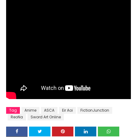
Tag
Anime
ASCA
Eir Aoi
FictionJunction
ReoNa
Sword Art Online