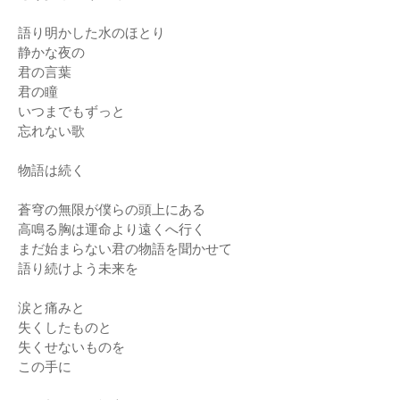
語り明かした水のほとり
静かな夜の
君の言葉
君の瞳
いつまでもずっと
忘れない歌
物語は続く
蒼穹の無限が僕らの頭上にある
高鳴る胸は運命より遠くへ行く
まだ始まらない君の物語を聞かせて
語り続けよう未来を
涙と痛みと
失くしたものと
失くせないものを
この手に