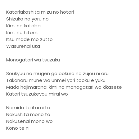
Katariakashita mizu no hotori
Shizuka na yoru no
Kimi no kotoba
Kimi no hitomi
Itsu made mo zutto
Wasurenai uta
Monogatari wa tsuzuku
Soukyuu no mugen ga bokura no zujou ni aru
Takanaru mune wa unmei yori tooku e yuku
Mada hajimaranai kimi no monogatari wo kikasete
Katari tsuzukeyou mirai wo
Namida to itami to
Nakushita mono to
Nakusenai mono wo
Kono te ni