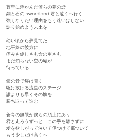
蒼穹に浮かんだ僕らの夢の砦
鋼と石の swordland 君と遠くへ行く
強くなりたい理由をもう迷いはしない
語り始めよう未来を
幼い頃から夢見てた
地平線の彼方に
痛みも優しさも命の重さも
まだ知らない空の城が
待っている
鐘の音で扉は開く
駆け抜ける流星のステージ
誰よりも早くその旗を
勝ち取って進む
蒼穹の無限が僕らの頭上にあり
君と走ろうずっと この手を離さずに
愛を欲しがって泣いて傷つけて傷ついて
もう少しだけ高くへ