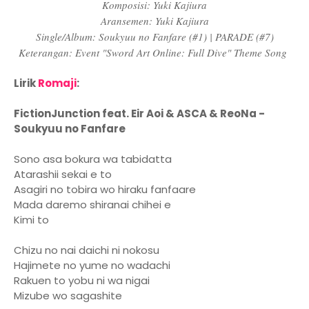
Komposisi: Yuki Kajiura
Aransemen: Yuki Kajiura
Single/Album: Soukyuu no Fanfare (#1) | PARADE (#7)
Keterangan: Event "Sword Art Online: Full Dive" Theme Song
Lirik
Romaji
:
FictionJunction feat. Eir Aoi & ASCA & ReoNa -
Soukyuu no Fanfare
Sono asa bokura wa tabidatta
Atarashii sekai e to
Asagiri no tobira wo hiraku fanfaare
Mada daremo shiranai chihei e
Kimi to
Chizu no nai daichi ni nokosu
Hajimete no yume no wadachi
Rakuen to yobu ni wa nigai
Mizube wo sagashite