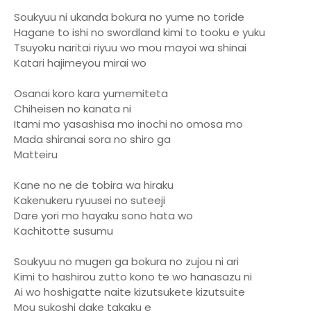
Soukyuu ni ukanda bokura no yume no toride
Hagane to ishi no swordland kimi to tooku e yuku
Tsuyoku naritai riyuu wo mou mayoi wa shinai
Katari hajimeyou mirai wo
Osanai koro kara yumemiteta
Chiheisen no kanata ni
Itami mo yasashisa mo inochi no omosa mo
Mada shiranai sora no shiro ga
Matteiru
Kane no ne de tobira wa hiraku
Kakenukeru ryuusei no suteeji
Dare yori mo hayaku sono hata wo
Kachitotte susumu
Soukyuu no mugen ga bokura no zujou ni ari
Kimi to hashirou zutto kono te wo hanasazu ni
Ai wo hoshigatte naite kizutsukete kizutsuite
Mou sukoshi dake takaku e