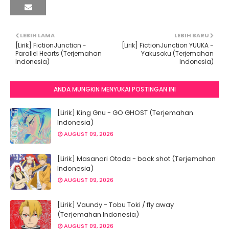
LEBIH LAMA
LEBIH BARU
[Lirik] FictionJunction -
[Lirik] FictionJunction YUUKA -
Parallel Hearts (Terjemahan
Yakusoku (Terjemahan
Indonesia)
Indonesia)
ANDA MUNGKIN MENYUKAI POSTINGAN INI
[Lirik] King Gnu - GO GHOST (Terjemahan
Indonesia)
AUGUST 09, 2026
[Lirik] Masanori Otoda - back shot (Terjemahan
Indonesia)
AUGUST 09, 2026
[Lirik] Vaundy - Tobu Toki / fly away
(Terjemahan Indonesia)
AUGUST 09, 2026