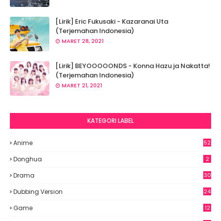
[Lirik] Eric Fukusaki - Kazaranai Uta
(Terjemahan Indonesia)
MARET 28, 2021
[Lirik] BEYOOOOONDS - Konna Hazu ja Nakatta!
(Terjemahan Indonesia)
MARET 21, 2021
KATEGORI LABEL
Anime
52
8
Donghua
2
Drama
30
Dubbing Version
24
Game
12