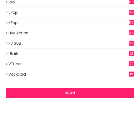
Idol
69
6
JPop
30
7
KPop
110
Live Action
34
PV SUB
32
Utaite
21
VTuber
72
Vocaloid
19
IKLAN