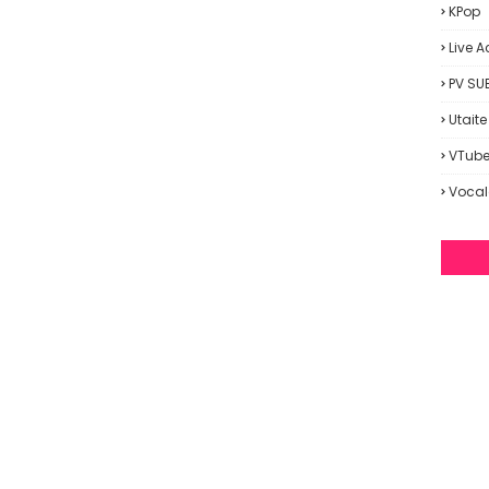
KPop
Live A
PV SU
Utaite
VTube
Vocal