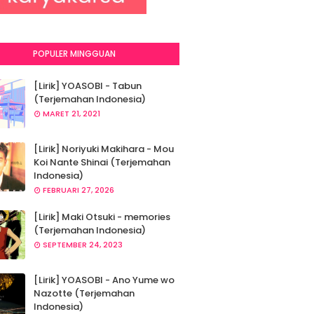
POPULER MINGGUAN
[Lirik] YOASOBI - Tabun
(Terjemahan Indonesia)
MARET 21, 2021
[Lirik] Noriyuki Makihara - Mou
Koi Nante Shinai (Terjemahan
Indonesia)
FEBRUARI 27, 2026
[Lirik] Maki Otsuki - memories
(Terjemahan Indonesia)
SEPTEMBER 24, 2023
[Lirik] YOASOBI - Ano Yume wo
Nazotte (Terjemahan
Indonesia)