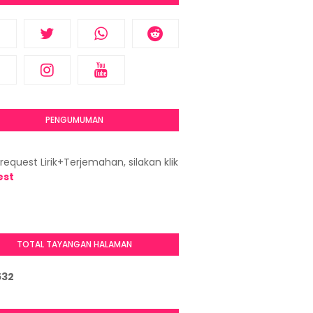
PENGUMUMAN
request Lirik+Terjemahan, silakan klik
est
TOTAL TAYANGAN HALAMAN
5
3
2