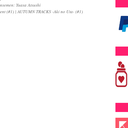
nsemen: Yuasa Atsushi
ient (#1) | AUTUMN TRACKS -Aki no Uta- (#1)