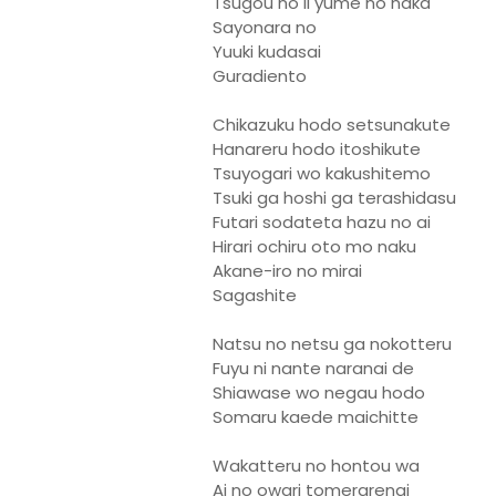
Tsugou no ii yume no naka
Sayonara no
Yuuki kudasai
Guradiento
Chikazuku hodo setsunakute
Hanareru hodo itoshikute
Tsuyogari wo kakushitemo
Tsuki ga hoshi ga terashidasu
Futari sodateta hazu no ai
Hirari ochiru oto mo naku
Akane-iro no mirai
Sagashite
Natsu no netsu ga nokotteru
Fuyu ni nante naranai de
Shiawase wo negau hodo
Somaru kaede maichitte
Wakatteru no hontou wa
Ai no owari tomerarenai