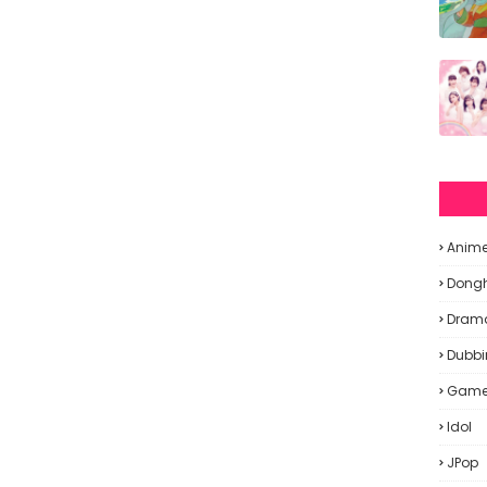
Anim
Dong
Dram
Dubbi
Gam
Idol
JPop