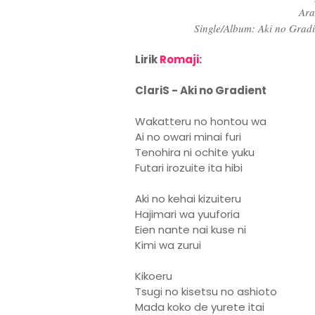
Ara
Single/Album: Aki no Grad
Lirik
Romaji
:
ClariS - Aki no Gradient
Wakatteru no hontou wa
Ai no owari minai furi
Tenohira ni ochite yuku
Futari irozuite ita hibi
Aki no kehai kizuiteru
Hajimari wa yuuforia
Eien nante nai kuse ni
Kimi wa zurui
Kikoeru
Tsugi no kisetsu no ashioto
Mada koko de yurete itai