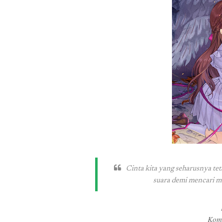
Cinta kita yang seharusnya te
suara demi mencari m
Kom