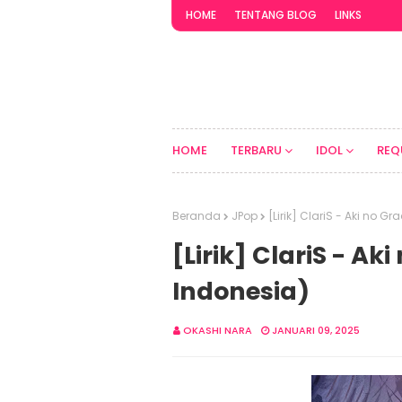
HOME
TENTANG BLOG
LINKS
HOME
TERBARU
IDOL
REQ
Beranda
JPop
[Lirik] ClariS - Aki no 
[Lirik] ClariS - A
Indonesia)
OKASHI NARA
JANUARI 09, 2025