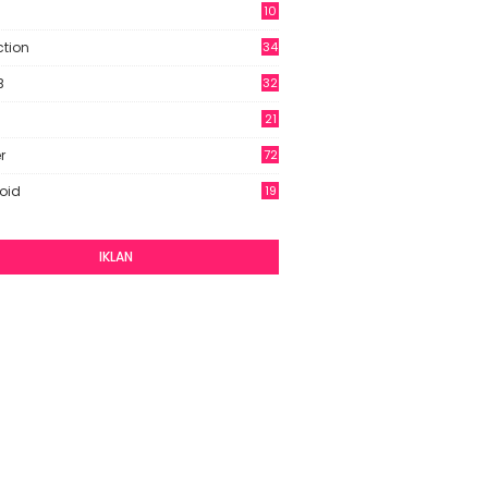
10
9
ction
34
B
32
21
r
72
oid
19
IKLAN