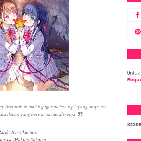
Untuk 
Requ
tap bertumbuh malah gugur melayang-layang tanpa ada
asa depan yang berwarna merah senja
3
2
3
0
Lirik: Ion Okumura
posisi: Makoto Sakuma