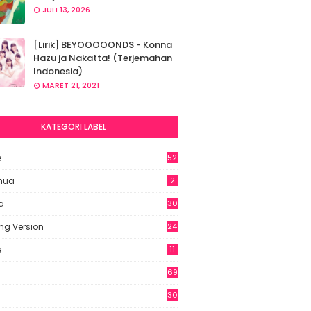
JULI 13, 2026
[Lirik] BEYOOOOONDS - Konna
Hazu ja Nakatta! (Terjemahan
Indonesia)
MARET 21, 2021
KATEGORI LABEL
e
52
2
hua
2
a
30
ng Version
24
e
11
69
6
30
7