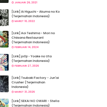
JANUARI 26, 2021
[Lirik] Ai Higuchi - Akuma no Ko
(Terjemahan Indonesia)
MARET 10, 2022
[Lirik] Aoi Teshima - Mori no
Chiisana Restaurant
(Terjemahan Indonesia)
FEBRUARI 14, 2024
[Lirik] jo0ji - Yoake no Uta
(Terjemahan Indonesia)
FEBRUARI 27, 2026
[Lirik] Tsubaki Factory - Jun'ai
Crusher (Terjemahan
Indonesia)
MARET 31, 2026
[Lirik] SEKAI NO OWARI - Stella
(Terjemahan Indonesia)