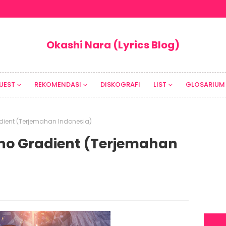
Okashi Nara (Lyrics Blog)
UEST
REKOMENDASI
DISKOGRAFI
LIST
GLOSARIUM
Gradient (Terjemahan Indonesia)
ki no Gradient (Terjemahan