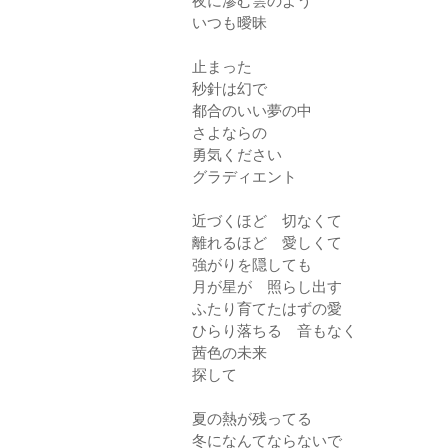
夜に滲む雲のよう
いつも曖昧
止まった
秒針は幻で
都合のいい夢の中
さよならの
勇気ください
グラディエント
近づくほど 切なくて
離れるほど 愛しくて
強がりを隠しても
月が星が 照らし出す
ふたり育てたはずの愛
ひらり落ちる 音もなく
茜色の未来
探して
夏の熱が残ってる
冬になんてならないで