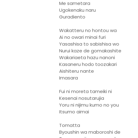
Me sametara
Ugokenaku naru
Guradiento
Wakatteru no hontou wa
Ai no owari minai furi
Yasashisa to sabishisa wo
Nurui kaze de gomakashite
Wakariaeta hazu nanoni
Kasaneru hodo toozakari
Aishiteru nante
Imasara
Fui ni moreta tameiki ni
Kesenai nosutarujia
Yoru ni nijimu kumo no you
Itsumo aimai
Tomatta
Byoushin wa maboroshi de