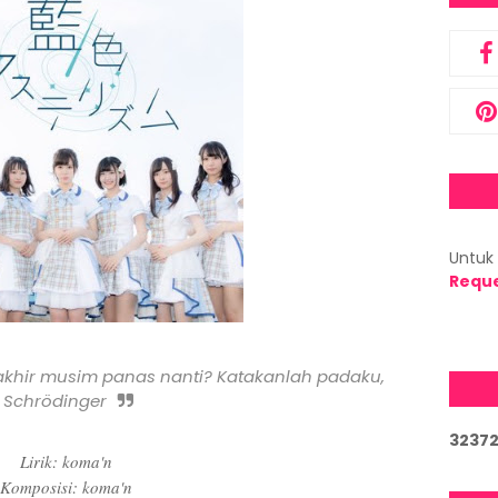
Untuk 
Requ
 akhir musim panas nanti? Katakanlah padaku,
Schrödinger
3
2
3
7
Lirik: koma'n
Komposisi: koma'n