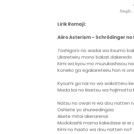
Single:
Lirik Romaji:
Aiiro Asterism - Schrödinger no
Toshigoro no wadai wa itsumo bak
Ukareteiru mono bakari dakeredo
Kimi wa kyou mo muzukashisou na
Koneko ga egakareteiru hon ni on
Kyoumi ga nai no wa wakatteru k
Mada koi no kisetsu wa hajimatta 
Natsu no owari ni wa dou natten 
Oshiete yo shureedingaa
Akete mitai akerarenai
Modokashii mama kakedase ei ei 
Kimi no haato wa dou natten no?