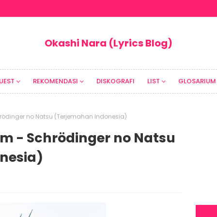
Okashi Nara (Lyrics Blog)
UEST
REKOMENDASI
DISKOGRAFI
LIST
GLOSARIUM
Schrödinger no Natsu (Terjemahan Indonesia)
rism - Schrödinger no Natsu
nesia)