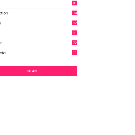
10
9
ction
34
B
32
21
r
72
oid
19
IKLAN