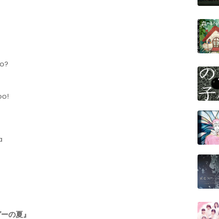
no?
oo!
a
ガーの夏』