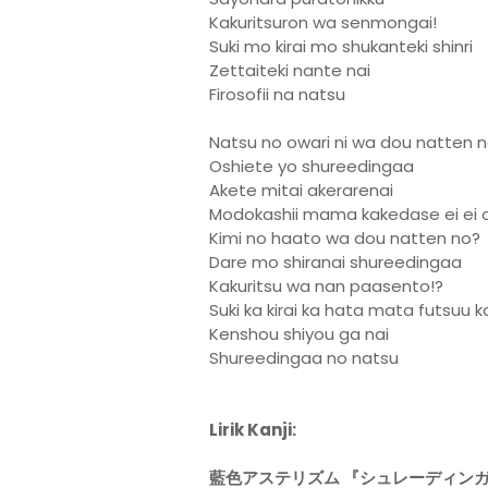
Kakuritsuron wa senmongai!
Suki mo kirai mo shukanteki shinri
Zettaiteki nante nai
Firosofii na natsu
Natsu no owari ni wa dou natten 
Oshiete yo shureedingaa
Akete mitai akerarenai
Modokashii mama kakedase ei ei 
Kimi no haato wa dou natten no?
Dare mo shiranai shureedingaa
Kakuritsu wa nan paasento!?
Suki ka kirai ka hata mata futsuu k
Kenshou shiyou ga nai
Shureedingaa no natsu
Lirik Kanji:
藍色アステリズム 『シュレーディン