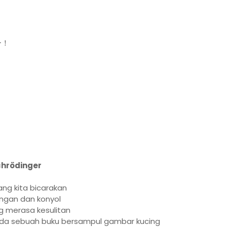
ー！
chrödinger
 yang kita bicarakan
ingan dan konyol
g merasa kesulitan
ada sebuah buku bersampul gambar kucing