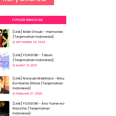
POPULER MINGGUAN
[Lirik] Maki Otsuki - memories
(Terjemahan Indonesia)
SEPTEMBER 24, 2023
[Lirik] YOASOBI - Tabun
(Terjemahan Indonesia)
MARET 21, 2021
[Lirik] Noriyuki Makihara - Mou
Koi Nante Shinai (Terjemahan
Indonesia)
FEBRUARI 27, 2026
[Lirik] YOASOBI - Ano Yume wo
Nazotte (Terjemahan
Indonesia)