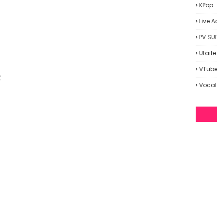
KPop
Live A
PV SU
Utaite
VTube
な
Vocal