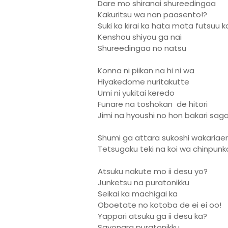
Dare mo shiranai shureedingaa
Kakuritsu wa nan paasento!?
Suki ka kirai ka hata mata futsuu k
Kenshou shiyou ga nai
Shureedingaa no natsu
Konna ni piikan na hi ni wa
Hiyakedome nuritakutte
Umi ni yukitai keredo
Funare na toshokan de hitori
Jimi na hyoushi no hon bakari saga
Shumi ga attara sukoshi wakariaer
Tetsugaku teki na koi wa chinpunk
Atsuku nakute mo ii desu yo?
Junketsu na puratonikku
Seikai ka machigai ka
Oboetate no kotoba de ei ei oo!
Yappari atsuku ga ii desu ka?
Sayonara puratonikku