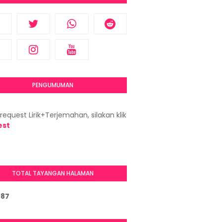
PENGUMUMAN
request Lirik+Terjemahan, silakan klik
est
TOTAL TAYANGAN HALAMAN
2
8
7