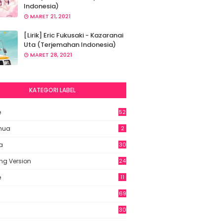
Indonesia)
MARET 21, 2021
[Lirik] Eric Fukusaki - Kazaranai
Uta (Terjemahan Indonesia)
MARET 28, 2021
KATEGORI LABEL
e
52
2
hua
2
a
30
ng Version
24
e
11
69
6
30
7