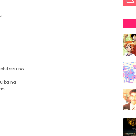
a
shiteiru no
u ka na
an