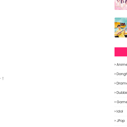
Anim
Dong
ー！
Dram
Dubbi
Gam
Idol
JPop