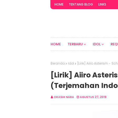
HOME
TENTANG BLOG
LINKS
HOME
TERBARU
IDOL
REQ
Beranda
Idol
[Lirik] Aiiro Asterism - 
[Lirik] Aiiro Aste
(Terjemahan Indo
OKASHI NARA
AGUSTUS 27, 2019