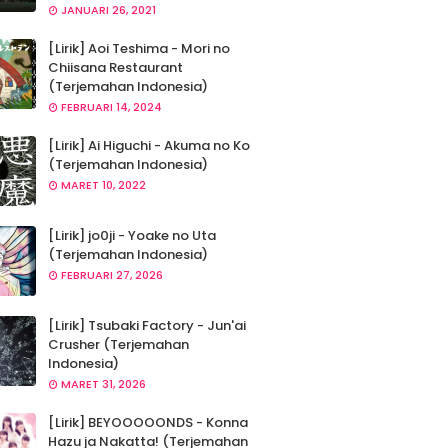
JANUARI 26, 2021
[Lirik] Aoi Teshima - Mori no
Chiisana Restaurant
(Terjemahan Indonesia)
FEBRUARI 14, 2024
[Lirik] Ai Higuchi - Akuma no Ko
(Terjemahan Indonesia)
MARET 10, 2022
[Lirik] jo0ji - Yoake no Uta
(Terjemahan Indonesia)
FEBRUARI 27, 2026
[Lirik] Tsubaki Factory - Jun'ai
Crusher (Terjemahan
Indonesia)
MARET 31, 2026
[Lirik] BEYOOOOONDS - Konna
Hazu ja Nakatta! (Terjemahan