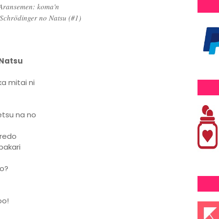
Aransemen: koma'n
 Schrödinger no Natsu (#1)
 Natsu
a mitai ni
etsu na no
eredo
bakari
no?
oo!