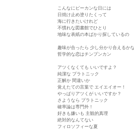
こんなにピーカンな日には
日焼け止め塗りたくって
海に行きたいけれど
不慣れな図書館でひとり
地味な表紙の本ばかり探しているの
趣味が合ったら 少し分かり合えるか
哲学的な恋はチンプンカン
アツくなくても いいですよ？
純潔な プラトニック
正解か 間違いか
覚えたての言葉で エイエイオー！
やっぱりアツくが いいですか？
さようなら プラトニック
確率論は専門外！
好きも嫌いも 主観的真理
絶対的なんてない
フィロソフィーな夏