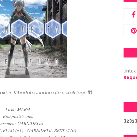
Untuk 
Requ
khir. Kibarlah bendera itu sekali lagi
Lirik: MARiA
Komposisi: toku
3
2
3
2
ansemen: GARNiDELiA
L FLAG (#1) |
GARNiDELiA BEST (#10)