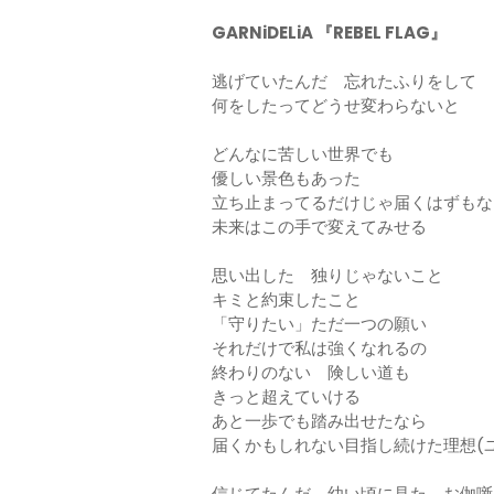
GARNiDELiA 『REBEL FLAG』
逃げていたんだ 忘れたふりをして
何をしたってどうせ変わらないと
どんなに苦しい世界でも
優しい景色もあった
立ち止まってるだけじゃ届くはずもな
未来はこの手で変えてみせる
思い出した 独りじゃないこと
キミと約束したこと
「守りたい」ただ一つの願い
それだけで私は強くなれるの
終わりのない 険しい道も
きっと超えていける
あと一歩でも踏み出せたなら
届くかもしれない目指し続けた理想(
信じてたんだ 幼い頃に見た お伽噺