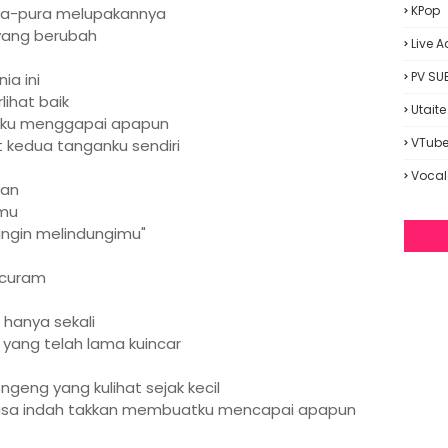
KPop
pura-pura melupakannya
yang berubah
Live A
PV SU
a ini
ihat baik
Utaite
atku menggapai apapun
VTube
 kedua tanganku sendiri
Vocal
ian
amu
ingin melindungimu"
 curam
 hanya sekali
 yang telah lama kuincar
geng yang kulihat sejak kecil
asa indah takkan membuatku mencapai apapun