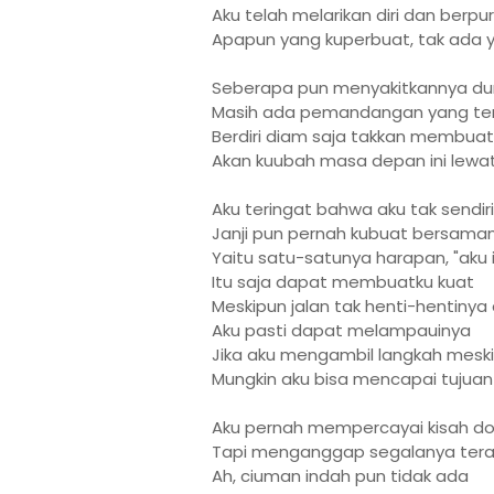
Aku telah melarikan diri dan ber
Apapun yang kuperbuat, tak ada 
Seberapa pun menyakitkannya duni
Masih ada pemandangan yang terl
Berdiri diam saja takkan membu
Akan kuubah masa depan ini lewat
Aku teringat bahwa aku tak sendir
Janji pun pernah kubuat bersam
Yaitu satu-satunya harapan, "aku 
Itu saja dapat membuatku kuat
Meskipun jalan tak henti-hentinya
Aku pasti dapat melampauinya
Jika aku mengambil langkah meski
Mungkin aku bisa mencapai tujuan
Aku pernah mempercayai kisah don
Tapi menganggap segalanya ter
Ah, ciuman indah pun tidak ada