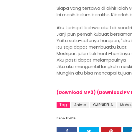
Siapa yang tertawa di akhir ialah
Ini masih belum berakhir. Kibarlah b
Aku teringat bahwa aku tak sendir
Janji pun pernah kubuat bersam
Yaitu satu-satunya harapan, "aku 
Itu saja dapat membuatku kuat
Meskipun jalan tak henti-hentinya
Aku pasti dapat melampauinya
Jika aku mengambil langkah meski
Mungkin aku bisa mencapai tujuan
(Download MP3)
(Download PV 
Tag
Anime
GARNiDELiA
Mahou
REACTIONS