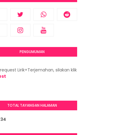
PENGUMUMAN
request Lirik+Terjemahan, silakan klik
est
TOTAL TAYANGAN HALAMAN
3
3
4