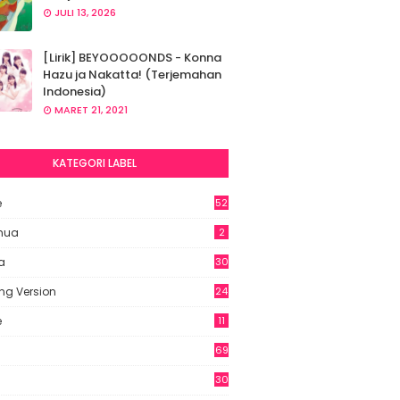
JULI 13, 2026
[Lirik] BEYOOOOONDS - Konna
Hazu ja Nakatta! (Terjemahan
Indonesia)
MARET 21, 2021
KATEGORI LABEL
e
52
2
hua
2
a
30
ng Version
24
e
11
69
6
30
7