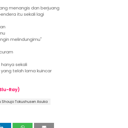
 yang menangis dan berjuang
endera itu sekali lagi
ian
amu
ingin melindungimu"
 curam
 hanya sekali
 yang telah lama kuincar
Blu-Ray)
 Shoujo Tokushusen Asuka