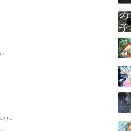
い
ユメ)に
を