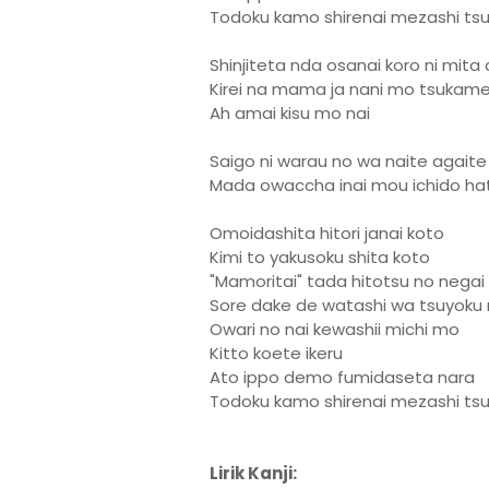
Todoku kamo shirenai mezashi ts
Shinjiteta nda osanai koro ni mit
Kirei na mama ja nani mo tsukame 
Ah amai kisu mo nai
Saigo ni warau no wa naite agaite
Mada owaccha inai mou ichido ha
Omoidashita hitori janai koto
Kimi to yakusoku shita koto
"Mamoritai" tada hitotsu no negai
Sore dake de watashi wa tsuyoku 
Owari no nai kewashii michi mo
Kitto koete ikeru
Ato ippo demo fumidaseta nara
Todoku kamo shirenai mezashi ts
Lirik Kanji: