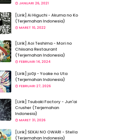
JANUARI 26, 2021
[Lirik] Ai Higuchi - Akuma no Ko
(Terjemahan Indonesia)
MARET 10, 2022
[Lirik] Aoi Teshima - Mori no
Chiisana Restaurant
(Terjemahan Indonesia)
FEBRUARI 14, 2024
[Lirik] jo0ji - Yoake no Uta
(Terjemahan Indonesia)
FEBRUARI 27, 2026
[Lirik] Tsubaki Factory - Jun'ai
Crusher (Terjemahan
Indonesia)
MARET 31, 2026
[Lirik] SEKAI NO OWARI - Stella
(Terjemahan Indonesia)