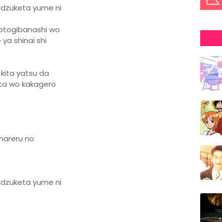
udzuketa yume ni
a otogibanashi wo
ya shinai shi
 kita yatsu da
ta wo kakagero
nareru no
udzuketa yume ni