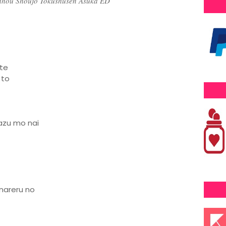
ahou Shoujo Tokushusen Asuka ED
ite
 to
azu mo nai
nareru no