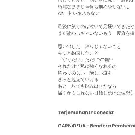
綺麗なままじゃ何も掴めやしないし
Ah 甘いキスもない
最後に笑うのは泣いて足掻いてきたや
まだ終わっちゃいないもう一度旗を掲
思い出した 独りじゃないこと
キミと約束したこと
「守りたい」ただ1つの願い
それだけで私は強くなれるの
終わりのない 険しい道も
きっと超えていける
あと一歩でも踏み出せたなら
届くかもしれない目指し続けた理想(
Terjemahan Indonesia:
GARNiDELiA - Bendera Pembero