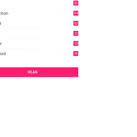
10
9
ction
34
B
32
21
r
72
oid
19
IKLAN