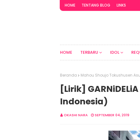
HOME
TENTANG BLOG
LINKS
HOME
TERBARU
IDOL
REQ
Beranda
Mahou Shoujo Tokushusen As
[Lirik] GARNiDELi
Indonesia)
OKASHI NARA
SEPTEMBER 04, 2019