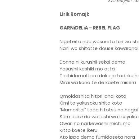
Keterangan: M
Lirik Romaji:
GARNiDELiA - REBEL FLAG
Nigeteita nda wasureta furi wo sh
Nani wo shitatte douse kawaranai
Donna ni kurushii sekai demo
Yasashii keshiki mo atta
Tachidomatteru dake ja todoku h
Mirai wa kono te de kaete miseru
Omoidashita hitori janai koto
Kimi to yakusoku shita koto
"Mamoritai" tada hitotsu no negai
Sore dake de watashi wa tsuyoku 
Owari no nai kewashii michi mo
Kitto koete ikeru
Ato ippo demo fumidaseta nara