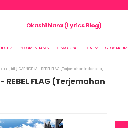
Okashi Nara (Lyrics Blog)
UEST
REKOMENDASI
DISKOGRAFI
LIST
GLOSARIUM
uka
[Lirik] GARNiDELiA - REBEL FLAG (Terjemahan Indonesia)
A - REBEL FLAG (Terjemahan