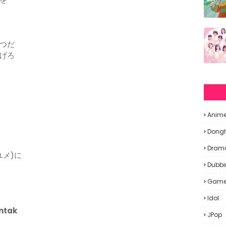
つだ
げろ
Anim
Dong
Dram
ユメ)に
Dubbi
Gam
Idol
ntak
JPop