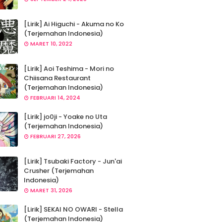
[Lirik] Ai Higuchi - Akuma no Ko
(Terjemahan Indonesia)
MARET 10, 2022
[Lirik] Aoi Teshima - Mori no
Chiisana Restaurant
(Terjemahan Indonesia)
FEBRUARI 14, 2024
[Lirik] jo0ji - Yoake no Uta
(Terjemahan Indonesia)
FEBRUARI 27, 2026
[Lirik] Tsubaki Factory - Jun'ai
Crusher (Terjemahan
Indonesia)
MARET 31, 2026
[Lirik] SEKAI NO OWARI - Stella
(Terjemahan Indonesia)