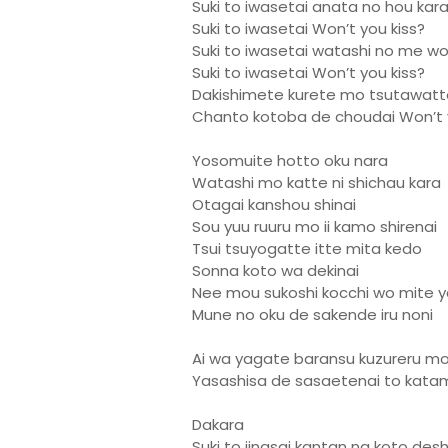
Suki to iwasetai anata no hou kar
Suki to iwasetai Won’t you kiss?
Suki to iwasetai watashi no me w
Suki to iwasetai Won’t you kiss?
Dakishimete kurete mo tsutawatt
Chanto kotoba de choudai Won’t y
Yosomuite hotto oku nara
Watashi mo katte ni shichau kara
Otagai kanshou shinai
Sou yuu ruuru mo ii kamo shirenai
Tsui tsuyogatte itte mita kedo
Sonna koto wa dekinai
Nee mou sukoshi kocchi wo mite y
Mune no oku de sakende iru noni
Ai wa yagate baransu kuzureru m
Yasashisa de sasaetenai to kata
Dakara
Suki to iinasai kantan na koto des