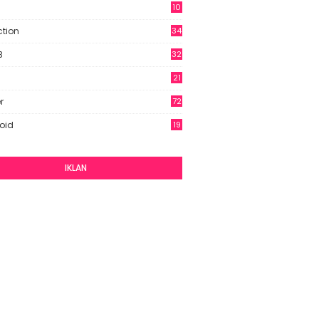
10
9
ction
34
B
32
21
r
72
oid
19
IKLAN