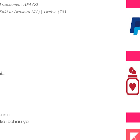
Aransemen: APAZZI
Suki to Iwasetai (#1) | Twelve (#3)
...
mono
ka icchau yo