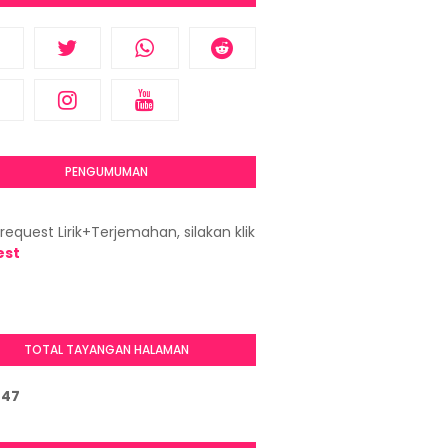
PENGUMUMAN
request Lirik+Terjemahan, silakan klik
est
TOTAL TAYANGAN HALAMAN
7
4
7