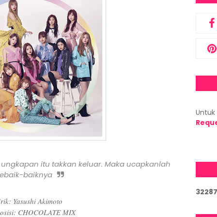
Untuk 
Requ
ungkapan itu takkan keluar. Maka ucapkanlah
ebaik-baiknya
3
2
2
8
irik: Yasushi Akimoto
osisi: CHOCOLATE MIX