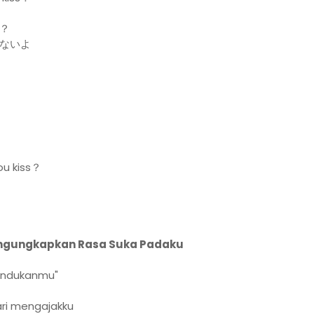
？
ないよ
 kiss？
Mengungkapkan Rasa Suka Padaku
rindukanmu"
ari mengajakku