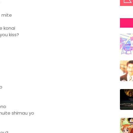
a
o mite
e konai
ou kiss?
o
ono
muite shimau yo
hou?