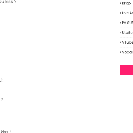
 kiss？
KPop
Live A
PV SU
Utaite
VTube
Vocal
よ
？
iss！