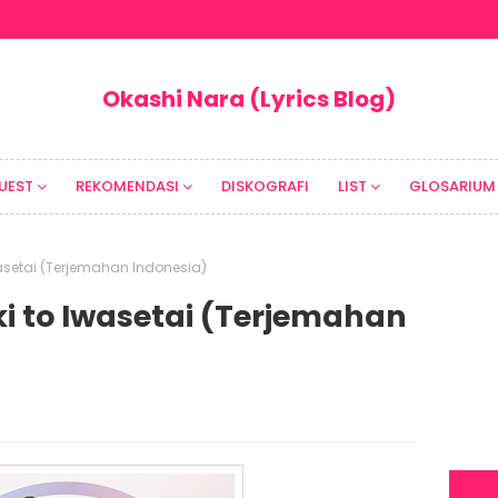
Okashi Nara (Lyrics Blog)
UEST
REKOMENDASI
DISKOGRAFI
LIST
GLOSARIUM
 Iwasetai (Terjemahan Indonesia)
uki to Iwasetai (Terjemahan