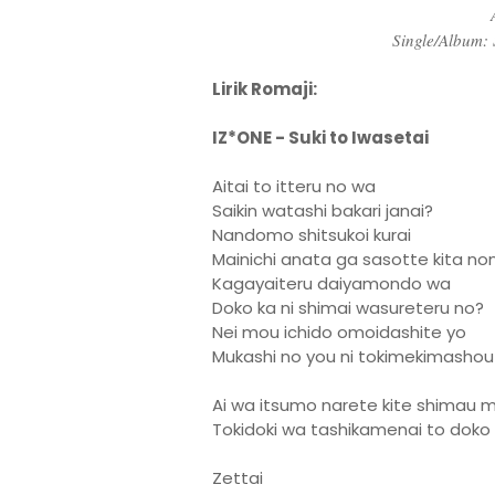
Single/Album: 
Lirik Romaji:
IZ*ONE - Suki to Iwasetai
Aitai to itteru no wa
Saikin watashi bakari janai?
Nandomo shitsukoi kurai
Mainichi anata ga sasotte kita noni
Kagayaiteru daiyamondo wa
Doko ka ni shimai wasureteru no?
Nei mou ichido omoidashite yo
Mukashi no you ni tokimekimashou
Ai wa itsumo narete kite shimau 
Tokidoki wa tashikamenai to doko 
Zettai