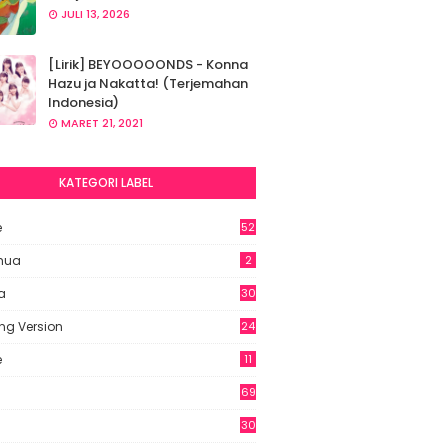
JULI 13, 2026
[Lirik] BEYOOOOONDS - Konna
Hazu ja Nakatta! (Terjemahan
Indonesia)
MARET 21, 2021
KATEGORI LABEL
e
52
2
hua
2
a
30
ng Version
24
e
11
69
6
30
7