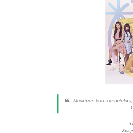
Meskipun kau memelukku, 
s
L
Komp