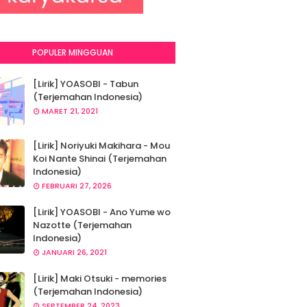
POPULER MINGGUAN
[Lirik] YOASOBI - Tabun
(Terjemahan Indonesia)
MARET 21, 2021
[Lirik] Noriyuki Makihara - Mou
Koi Nante Shinai (Terjemahan
Indonesia)
FEBRUARI 27, 2026
[Lirik] YOASOBI - Ano Yume wo
Nazotte (Terjemahan
Indonesia)
JANUARI 26, 2021
[Lirik] Maki Otsuki - memories
(Terjemahan Indonesia)
SEPTEMBER 24, 2023