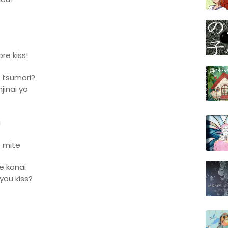
re kiss!
 tsumori?
jinai yo
a
o mite
e konai
ou kiss?