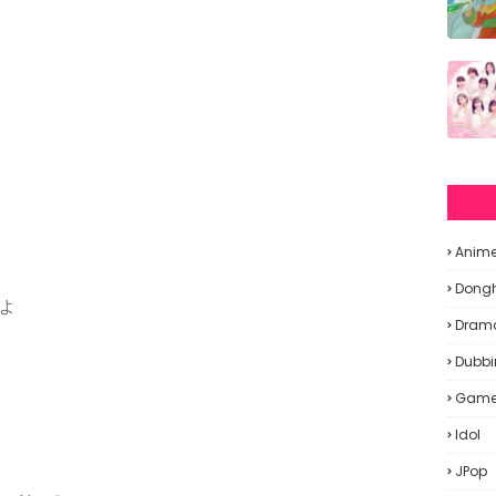
Anim
Dong
よ
Dram
Dubbi
Gam
Idol
JPop