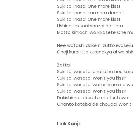
Suki to iinasai One more kiss!
Suki to iinasai ima sara demo ii
Suki to iinasai One more kiss!
Ushinaitakunai sonzai dattara
Motto kimochi wo kikasete One mo
Nee watashi dake ni zutto iwaseru
Onaji kurai itte kurenakya ai wo shin
Zettai
Suki to iwasetai anata no hou kar
Suki to iwasetai Won’t you kiss?
Suki to iwasetai watashi no me w
Suki to iwasetai Won’t you kiss?
Dakishimete kurete mo tsutawatt
Chanto kotoba de choudai Won’t y
Lirik Kanji: