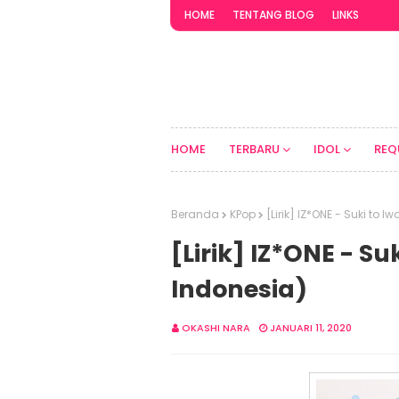
HOME
TENTANG BLOG
LINKS
HOME
TERBARU
IDOL
REQ
Beranda
KPop
[Lirik] IZ*ONE - Suki to
[Lirik] IZ*ONE - S
Indonesia)
OKASHI NARA
JANUARI 11, 2020