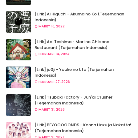
[Lirik] Ai Higuchi - Akuma no Ko (Terjemahan
Indonesia)
MARET 10, 2022
[Lirik] Aoi Teshima - Mori no Chiisana
Restaurant (Terjemahan Indonesia)
FEBRUARI 14, 2024
[Lirik] jo0ji - Yoake no Uta (Terjemahan
Indonesia)
FEBRUARI 27, 2026
[Lirik] Tsubaki Factory - Jun'ai Crusher
(Terjemahan Indonesia)
MARET 31, 2026
[Lirik] BEYOOOOONDS - Konna Hazu ja Nakatta!
(Terjemahan Indonesia)
MARET 21, 2021