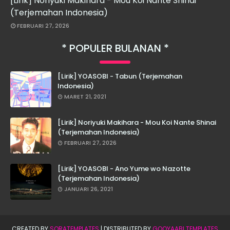
[Lirik] Noriyuki Makihara - Mou Koi Nante Shinai
(Terjemahan Indonesia)
FEBRUARI 27, 2026
POPULER BULANAN
[Lirik] YOASOBI - Tabun (Terjemahan
Indonesia)
MARET 21, 2021
[Lirik] Noriyuki Makihara - Mou Koi Nante Shinai
(Terjemahan Indonesia)
FEBRUARI 27, 2026
[Lirik] YOASOBI - Ano Yume wo Nazotte
(Terjemahan Indonesia)
JANUARI 26, 2021
CREATED BY
SORATEMPLATES
| DISTRIBUTED BY
GOOYAABI TEMPLATES