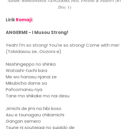
Album: Rinnetenshou ~ANGERME Past, Present & Future~ (#1
Disc 1)
Lirik
Romaji
:
ANGERME - I Musou Strong!
Yeah! I'm so strong! You're so strong! Come with me!
(Tobidasou ze...Oozora e)
Nisshingeppo no shinka
Watashi-tachi kara
Me wo hanasu njanai ze
Mikubicha dame sa
Pafoomansu nya
Tane mo shikake mo nai desu
Jimichi de jimi na hibi koso
Asu e tsunagaru chikamichi
Gangan semero
Tsune ni souteigai no supiido de