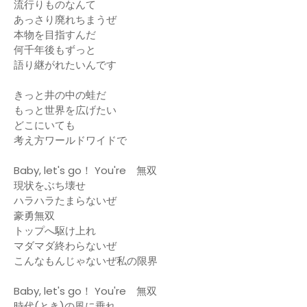
流行りものなんて
あっさり廃れちまうぜ
本物を目指すんだ
何千年後もずっと
語り継がれたいんです
きっと井の中の蛙だ
もっと世界を広げたい
どこにいても
考え方ワールドワイドで
Baby, let's go！ You're 無双
現状をぶち壊せ
ハラハラたまらないぜ
豪勇無双
トップへ駆け上れ
マダマダ終わらないぜ
こんなもんじゃないぜ私の限界
Baby, let's go！ You're 無双
時代(とき)の風に乗れ