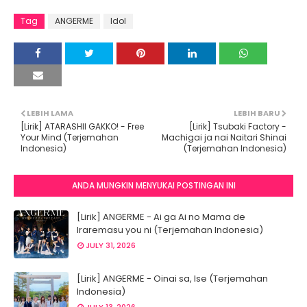
Tag
ANGERME
Idol
LEBIH LAMA
LEBIH BARU
[Lirik] ATARASHII GAKKO! - Free
[Lirik] Tsubaki Factory -
Your Mind (Terjemahan
Machigai ja nai Naitari Shinai
Indonesia)
(Terjemahan Indonesia)
ANDA MUNGKIN MENYUKAI POSTINGAN INI
[Lirik] ANGERME - Ai ga Ai no Mama de
Iraremasu you ni (Terjemahan Indonesia)
JULY 31, 2026
[Lirik] ANGERME - Oinai sa, Ise (Terjemahan
Indonesia)