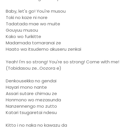
Baby, let's go! You're musou
Toki no kaze ni nore
Tadatada mae wo muite
Gouyuu musou
Kako wo furikitte
Madamada tomaranai ze
Haato wa itsudemo akuseru zenkai
Yeah! I'm so strong! You're so strong! Come with me!
(Tobidasou ze...Oozora e)
Denkousekka no gendai
Hayari mono nante
Assari sutare chimau ze
Honmono wo mezasunda
Nanzennengo mo zutto
Katari tsugaretai ndesu
Kitto i no naka no kawazu da