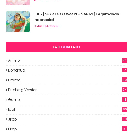
[Lirik] SEKAI NO OWARI - Stella (Terjemahan
Indonesia)
JULI 13, 2026
KATEGORI LABEL
Anime
52
2
Donghua
2
Drama
30
Dubbing Version
24
Game
11
Idol
69
6
JPop
30
7
KPop
10