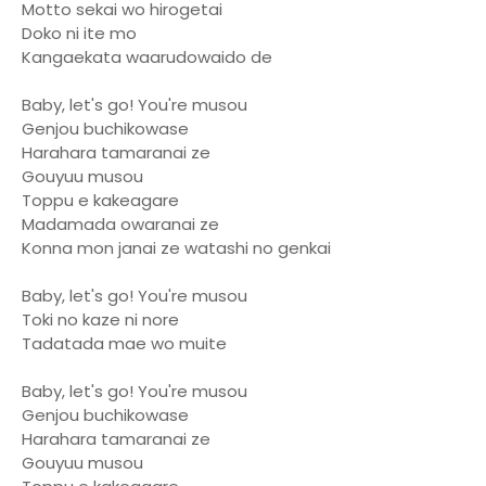
Motto sekai wo hirogetai
Doko ni ite mo
Kangaekata waarudowaido de
Baby, let's go! You're musou
Genjou buchikowase
Harahara tamaranai ze
Gouyuu musou
Toppu e kakeagare
Madamada owaranai ze
Konna mon janai ze watashi no genkai
Baby, let's go! You're musou
Toki no kaze ni nore
Tadatada mae wo muite
Baby, let's go! You're musou
Genjou buchikowase
Harahara tamaranai ze
Gouyuu musou