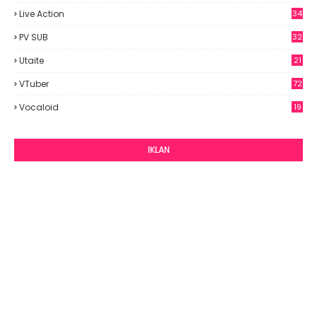
9
Live Action
34
PV SUB
32
Utaite
21
VTuber
72
Vocaloid
19
IKLAN