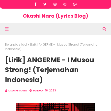
Okashi Nara (Lyrics Blog)
Beranda
Idol
[Lirik] ANGERME - I Musou Strong! (Terjemahan
Indonesia)
[Lirik] ANGERME - I Musou
Strong! (Terjemahan
Indonesia)
OKASHI NARA
JANUARI 18, 2023