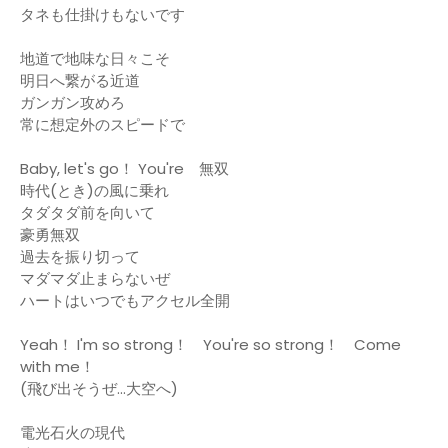
タネも仕掛けもないです
地道で地味な日々こそ
明日へ繋がる近道
ガンガン攻めろ
常に想定外のスピードで
Baby, let's go！ You're 無双
時代(とき)の風に乗れ
タダタダ前を向いて
豪勇無双
過去を振り切って
マダマダ止まらないぜ
ハートはいつでもアクセル全開
Yeah！ I'm so strong！ You're so strong！ Come
with me！
(飛び出そうぜ...大空へ)
電光石火の現代