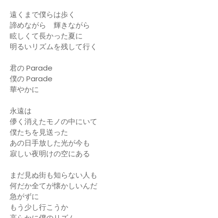
遠くまで僕らは歩く
諦めながら 輝きながら
眩しくて長かった夏に
明るいリズムを残して行く
君の Parade
僕の Parade
華やかに
永遠は
儚く消えたモノの中にいて
僕たちを見送った
あの日手放した光が今も
寂しい夜明けの空にある
まだ見ぬ街も知らない人も
何だか全てが懐かしいんだ
急がずに
もう少し行こうか
高らかに僕のリズム