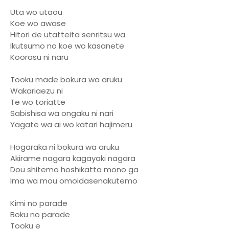
Uta wo utaou
Koe wo awase
Hitori de utatteita senritsu wa
Ikutsumo no koe wo kasanete
Koorasu ni naru
Tooku made bokura wa aruku
Wakariaezu ni
Te wo toriatte
Sabishisa wa ongaku ni nari
Yagate wa ai wo katari hajimeru
Hogaraka ni bokura wa aruku
Akirame nagara kagayaki nagara
Dou shitemo hoshikatta mono ga
Ima wa mou omoidasenakutemo
Kimi no parade
Boku no parade
Tooku e