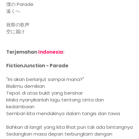
僕の Parade
遠くへ
祝祭の歌声
空に届け
Terjemahan
Indonesia
:
FictionJunction - Parade
"Ini akan berlanjut sampai mana?"
Bisikmu demikian
Tepat di atas bukit yang bersinar
Maka nyanyikanlah lagu tentang cinta dan
kedambaan
Sembari kita mendakinya dalam tangis dan tawa
Bahkan di langit yang kita lihat pun tak ada bintangnya
Sedangkan masa depan terbungkam dengan