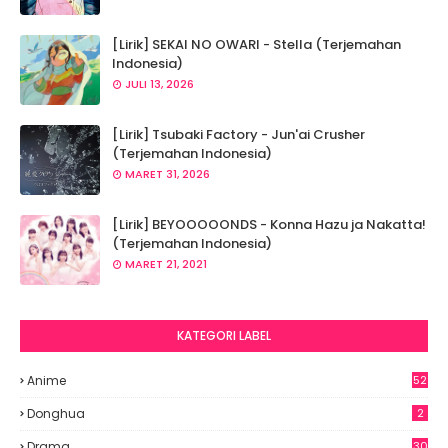
[Lirik] SEKAI NO OWARI - Stella (Terjemahan
Indonesia)
JULI 13, 2026
[Lirik] Tsubaki Factory - Jun'ai Crusher
(Terjemahan Indonesia)
MARET 31, 2026
[Lirik] BEYOOOOONDS - Konna Hazu ja Nakatta!
(Terjemahan Indonesia)
MARET 21, 2021
KATEGORI LABEL
Anime
52
2
Donghua
2
Drama
30