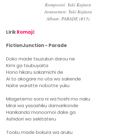
Komposisi: Yuki Kajiura
Aransemen: Yuki Kajiura
Album: PARADE (#13)
Lirik
Romaji
:
FictionJunction - Parade
Doko made tsuzukun darou ne
Kimi ga tsubuyaita
Hono hikaru sakamichi de
Ai to akogare no uta wo sakende
Naite waratte nobotte yuku
Miagetemo sora ni wa hoshi mo naku
Mirai wa yasashiku damarikonde
Hanikanda monoomoi dake ga
Ashidori wo sekitateru
Tooku made bokura wa aruku