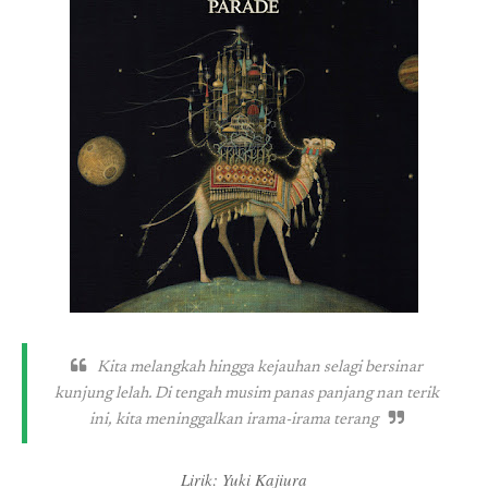
Kita melangkah hingga kejauhan selagi bersinar
kunjung lelah. Di tengah musim panas panjang nan terik
ini, kita meninggalkan irama-irama terang
Lirik: Yuki Kajiura