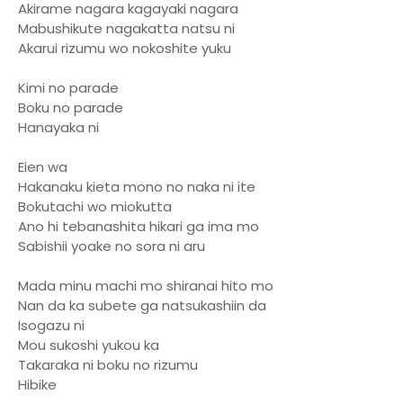
Akirame nagara kagayaki nagara
Mabushikute nagakatta natsu ni
Akarui rizumu wo nokoshite yuku
Kimi no parade
Boku no parade
Hanayaka ni
Eien wa
Hakanaku kieta mono no naka ni ite
Bokutachi wo miokutta
Ano hi tebanashita hikari ga ima mo
Sabishii yoake no sora ni aru
Mada minu machi mo shiranai hito mo
Nan da ka subete ga natsukashiin da
Isogazu ni
Mou sukoshi yukou ka
Takaraka ni boku no rizumu
Hibike