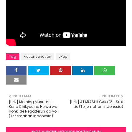
Tag
FictionJunction
JPop
LEBIH LAMA
LEBIH BARU
[Lirik] Morning Musume. -
[Lirik] ATARASHII GAKKO! - Suki
Kono Chikyuu no Heiwa wo
Lie (Terjemahan Indonesia)
Honki de Negatterun da yo!
(Terjemahan Indonesia)
ANDA MUNGKIN MENYUKAI POSTINGAN INI