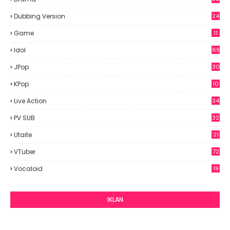
Dubbing Version
24
Game
11
Idol
69
6
JPop
30
7
KPop
10
9
Live Action
34
PV SUB
32
Utaite
21
VTuber
72
Vocaloid
19
IKLAN