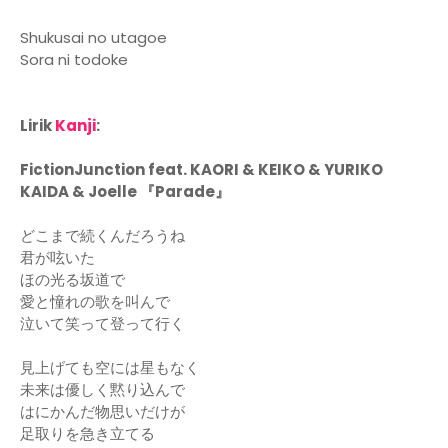
Shukusai no utagoe
Sora ni todoke
Lirik
Kanji
:
FictionJunction feat. KAORI & KEIKO & YURIKO
KAIDA & Joelle 『Parade』
どこまで続くんだろうね
君が呟いた
ほの光る坂道で
愛と憧れの歌を叫んで
泣いて笑って登って行く
見上げても空には星もなく
未来は優しく黙り込んで
はにかんだ物思いだけが
足取りを急き立てる