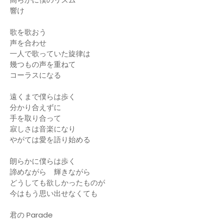
響け
歌を歌おう
声を合わせ
一人で歌っていた旋律は
幾つもの声を重ねて
コーラスになる
遠くまで僕らは歩く
分かり合えずに
手を取り合って
寂しさは音楽になり
やがては愛を語り始める
朗らかに僕らは歩く
諦めながら 輝きながら
どうしても欲しかったものが
今はもう思い出せなくても
君の Parade