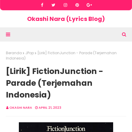
Okashi Nara (Lyrics Blog)
Beranda
JPop
[Lirik] FictionJunction - Parade (Terjemahan
Indonesia)
[Lirik] FictionJunction -
Parade (Terjemahan
Indonesia)
OKASHI NARA
APRIL 21, 2023