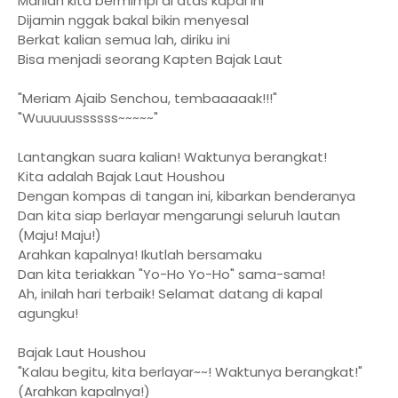
Marilah kita bermimpi di atas kapal ini
Dijamin nggak bakal bikin menyesal
Berkat kalian semua lah, diriku ini
Bisa menjadi seorang Kapten Bajak Laut
"Meriam Ajaib Senchou, tembaaaaak!!!"
"Wuuuuussssss~~~~~"
Lantangkan suara kalian! Waktunya berangkat!
Kita adalah Bajak Laut Houshou
Dengan kompas di tangan ini, kibarkan benderanya
Dan kita siap berlayar mengarungi seluruh lautan
(Maju! Maju!)
Arahkan kapalnya! Ikutlah bersamaku
Dan kita teriakkan "Yo-Ho Yo-Ho" sama-sama!
Ah, inilah hari terbaik! Selamat datang di kapal
agungku!
Bajak Laut Houshou
"Kalau begitu, kita berlayar~~! Waktunya berangkat!"
(Arahkan kapalnya!)