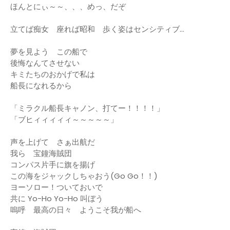
ほんとにぃ～～、、、めっ、だぞ
立てば痴女 座れば昭和 歩く姿はセンシティブ…
夢を見よう この船で
後悔なんてさせない
キミたちのおかげで私は
船長になれるから
「ミラクル船長キャノン、打てー！！！！」
「ブヒィィィィィ～～～～～」
声を上げて さぁ出航だ
我ら 宝鐘海賊団
コンパス片手に旗を揚げ
この海をジャックしちゃおう(Go Go！！)
ヨーソロー！ついておいで
共に Yo-Ho Yo-Ho 叫ぼう
嗚呼 最高の日々 ようこそ我が船へ