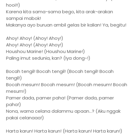
hooi!!)
Karena kita sama-sama bego, kita arak-arakan
sampai mabok!
Makanya ayo buruan ambil gelas bir kalian! Ya, begitu!
Ahoy! Ahoy! (Ahoy! Ahoy!)
Ahoy! Ahoy! (Ahoy! Ahoy!)
Houshou Marine! (Houshou Marine!)
Paling imut sedunia, kan? (Iya dong~!)
Bocah tengil! Bocah tengil! (Bocah tengil! Bocah
tengil!)
Bocah mesum! Bocah mesum! (Bocah mesum! Bocah
mesum!)
Pamer dada, pamer paha! (Pamer dada, pamer
paha!)
Nona, warna celana dalammu apaan...? (Aku nggak
pakai celanaaa!)
Harta karun! Harta karun! (Harta karun! Harta karun!)