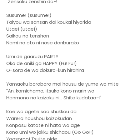
"Zensoku zenshin da-!"
Susume! (susume!)
Taiyou wa sansan dai koukai hiyorida
Utae! (utae!)
Saikou no tenshon
Nami no oto ni nose donburako
Umi de gaaruzu PARTY
Oka de aniki ga HAPPY (Fu! Fu!)
O-sora de wa dokuro-kun hirahira
Yamaoku boroboro mai hausu de yume wo mite
"An, kamichama, itsuka kono marin wo
Honmono no kaizoku ni... Shite kudataa~I"
Koe wo agete saa shukkou da
Warera houshou kaizokudan
Konpasu katate ni hata wo age
Kono umi wo jakku shichaou (Go Go!!)
Yoosoroo! Tsuite oide