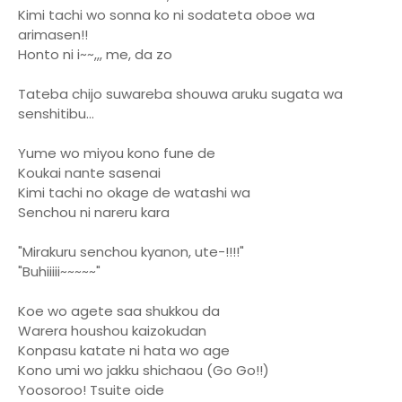
Kimi tachi wo sonna ko ni sodateta oboe wa
arimasen!!
Honto ni i~~,,, me, da zo
Tateba chijo suwareba shouwa aruku sugata wa
senshitibu...
Yume wo miyou kono fune de
Koukai nante sasenai
Kimi tachi no okage de watashi wa
Senchou ni nareru kara
"Mirakuru senchou kyanon, ute-!!!!"
"Buhiiiii~~~~~"
Koe wo agete saa shukkou da
Warera houshou kaizokudan
Konpasu katate ni hata wo age
Kono umi wo jakku shichaou (Go Go!!)
Yoosoroo! Tsuite oide