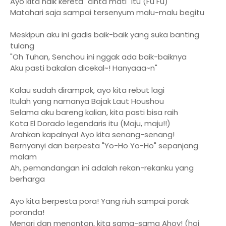
Ayo kita naik kereta "cinta mati" itu (Fu Fu)
Matahari saja sampai tersenyum malu-malu begitu
Meskipun aku ini gadis baik-baik yang suka banting
tulang
"Oh Tuhan, Senchou ini nggak ada baik-baiknya
Aku pasti bakalan dicekal~! Hanyaaa~n"
Kalau sudah dirampok, ayo kita rebut lagi
Itulah yang namanya Bajak Laut Houshou
Selama aku bareng kalian, kita pasti bisa raih
Kota El Dorado legendaris itu (Maju, maju!!)
Arahkan kapalnya! Ayo kita senang-senang!
Bernyanyi dan berpesta "Yo-Ho Yo-Ho" sepanjang
malam
Ah, pemandangan ini adalah rekan-rekanku yang
berharga
Ayo kita berpesta pora! Yang riuh sampai porak
poranda!
Menari dan menonton, kita sama-sama Ahoy! (hoi