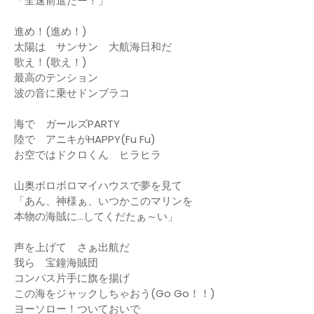
「全速前進だー！」
進め！(進め！)
太陽は サンサン 大航海日和だ
歌え！(歌え！)
最高のテンション
波の音に乗せドンブラコ
海で ガールズPARTY
陸で アニキがHAPPY(Fu Fu)
お空ではドクロくん ヒラヒラ
山奥ボロボロマイハウスで夢を見て
「あん、神様ぁ、いつかこのマリンを
本物の海賊に…してくだたぁ～い」
声を上げて さぁ出航だ
我ら 宝鐘海賊団
コンパス片手に旗を揚げ
この海をジャックしちゃおう(Go Go！！)
ヨーソロー！ついておいで