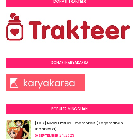
DONASI TRAKTEER
DONASI KARYAKARSA
POPULER MINGGUAN
[Lirik] Maki Otsuki - memories (Terjemahan
Indonesia)
SEPTEMBER 24, 2023