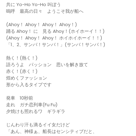
共に Yo-Ho Yo-Ho 叫ぼう
嗚呼 最高の日々 ようこそ我が船へ
(Ahoy！ Ahoy！ Ahoy！ Ahoy！)
踊る Ahoy！ に 見る Ahoy！(ホイホーイ！！)
(Ahoy！ Ahoy！ Ahoy！ ホイホイホーイ！！)
「1、2、サンバ！サンバ！」(サンバ！サンバ！)
熱く！(熱く！)
語ろうよ パッション 思いを解き放て
赤く！(赤く！)
煌めくファッション
形から入るタイプです
発車 10秒前
走れ ガチ恋列車(Fu Fu)
夕焼けも照れるワ ギラギラ
じんわり汗も滴るイイ女だけど
「あん、神様ぁ、船長はセンシティブだと、