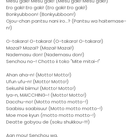
Mesu gaki! Mesu gaki! (Mesu gaki! Mesu gaki!)
Ero gaki! Ero gaki! (Ero gaki! Ero gaki!)
Bonkyubboon! (Bonkyubboon!)
Ojou-chan pantsu nani iro...? (Pantsu wa haitemase-
n!)
O-takara! O-takara! (O-takara! O-takara!)
Mazai? Mazai? (Mazai! Mazai!)
Nademasu don! (Nademasu don!)
Senchou no~! Chotto ii toko "Mite mitai~!"
Ahan aha~n! (Motto! Motto!)
Ufun ufu~n! (Motto! Motto!)
Sekushii biimu! (Motto! Motto!)
Iya~n, MAICCHING~! (Motto! Motto!)
Dacchu-no! (Motto motto motto-!)
Saabisu saabisuu! (Motto motto motto-!)
Moe moe kyun (motto motto motto-!)
Deatte gobyou de (soku shukkou~!!!)
Aan mou! Senchou wa,