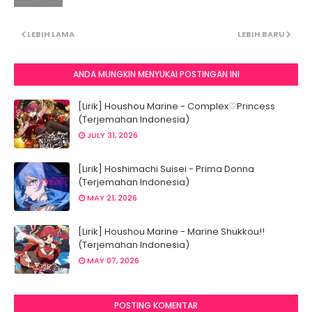
LEBIH LAMA
LEBIH BARU
ANDA MUNGKIN MENYUKAI POSTINGAN INI
[Lirik] Houshou Marine - Complex♡Princess
(Terjemahan Indonesia)
JULY 31, 2026
[Lirik] Hoshimachi Suisei - Prima Donna
(Terjemahan Indonesia)
MAY 21, 2026
[Lirik] Houshou Marine - Marine Shukkou!!
(Terjemahan Indonesia)
MAY 07, 2026
POSTING KOMENTAR