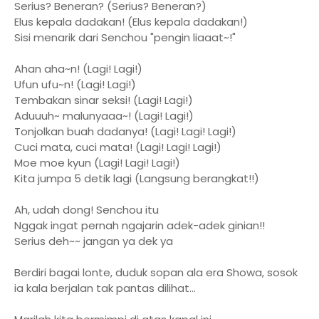
Serius? Beneran? (Serius? Beneran?)
Elus kepala dadakan! (Elus kepala dadakan!)
Sisi menarik dari Senchou "pengin liaaat~!"
Ahan aha~n! (Lagi! Lagi!)
Ufun ufu~n! (Lagi! Lagi!)
Tembakan sinar seksi! (Lagi! Lagi!)
Aduuuh~ malunyaaa~! (Lagi! Lagi!)
Tonjolkan buah dadanya! (Lagi! Lagi! Lagi!)
Cuci mata, cuci mata! (Lagi! Lagi! Lagi!)
Moe moe kyun (Lagi! Lagi! Lagi!)
Kita jumpa 5 detik lagi (Langsung berangkat!!)
Ah, udah dong! Senchou itu
Nggak ingat pernah ngajarin adek-adek ginian!!
Serius deh~~ jangan ya dek ya
Berdiri bagai lonte, duduk sopan ala era Showa, sosok
ia kala berjalan tak pantas dilihat...