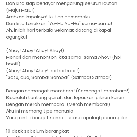
Dan kita siap berlayar mengarungi seluruh lautan
(Maju! Maju!)
Arahkan kapalnya! Ikutlah bersamaku
Dan kita teriakkan "Yo-Ho Yo-Ho" sama-sama!
Ah, inilah hari terbaik! Selamat datang di kapal
agungku!
(Ahoy! Ahoy! Ahoy! Ahoy!)
Menari dan menonton, kita sama-sama Ahoy! (hoi
hooi!!)
(Ahoy! Ahoy! Ahoy! hoi hoi hooi!!)
"Satu, dua, Samba! Samba!" (Samba! Samba!)
Dengan semangat membara! (Semangat membara!)
Bicaralah tentang gairah dan lepaskan pikiran kalian
Dengan merah membara! (Merah membara!)
Aku ini memang tipe manusia
Yang cinta banget sama busana apalagi penampilan
10 detik sebelum berangkat