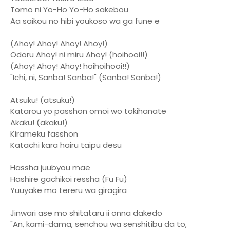
Tomo ni Yo-Ho Yo-Ho sakebou
Aa saikou no hibi youkoso wa ga fune e
(Ahoy! Ahoy! Ahoy! Ahoy!)
Odoru Ahoy! ni miru Ahoy! (hoihooi!!)
(Ahoy! Ahoy! Ahoy! hoihoihooi!!)
"Ichi, ni, Sanba! Sanba!" (Sanba! Sanba!)
Atsuku! (atsuku!)
Katarou yo passhon omoi wo tokihanate
Akaku! (akaku!)
Kirameku fasshon
Katachi kara hairu taipu desu
Hassha juubyou mae
Hashire gachikoi ressha (Fu Fu)
Yuuyake mo tereru wa giragira
Jinwari ase mo shitataru ii onna dakedo
"An, kami-dama, senchou wa senshitibu da to,