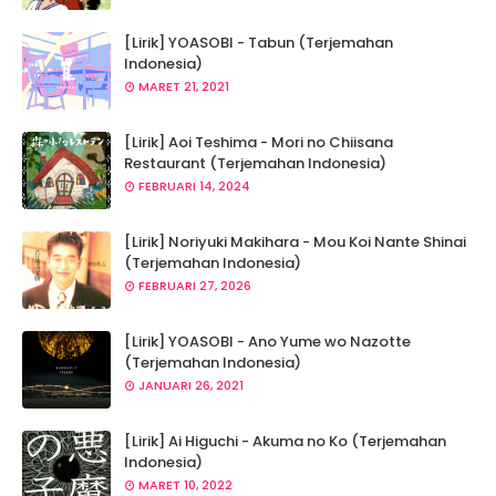
[Lirik] YOASOBI - Tabun (Terjemahan
Indonesia)
MARET 21, 2021
[Lirik] Aoi Teshima - Mori no Chiisana
Restaurant (Terjemahan Indonesia)
FEBRUARI 14, 2024
[Lirik] Noriyuki Makihara - Mou Koi Nante Shinai
(Terjemahan Indonesia)
FEBRUARI 27, 2026
[Lirik] YOASOBI - Ano Yume wo Nazotte
(Terjemahan Indonesia)
JANUARI 26, 2021
[Lirik] Ai Higuchi - Akuma no Ko (Terjemahan
Indonesia)
MARET 10, 2022