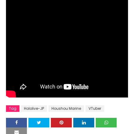
Tag
Hololive-JP
Houshou Marine
VTuber