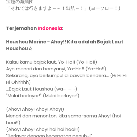
宝鐘の海賊団
「それでは行きますよ～～！出航～！」(ヨーソロー！)
Terjemahan
Indonesia
:
Houshou Marine - Ahoy!! Kita adalah Bajak Laut
Houshou☆
Kalau kamu bajak laut, Yo-Ho!! (Yo-Ho!!)
Ayo menari dan bernyanyi, Yo-Ho!! (Yo-Ho!!)
Sekarang, ayo berkumpul di bawah bendera... (Hi Hi Hi
Hi Ohhhhh)
...Bajak Laut Houshou (wa~~~~~)
"Mulai berlayar!" (Mulai berlayar!)
(Ahoy! Ahoy! Ahoy! Ahoy!)
Menari dan menonton, kita sama-sama Ahoy! (hoi
hooi!!)
(Ahoy! Ahoy! Ahoy! hoi hoi hooi!!)
"Berlayar dengan kecepatan penuh~!"