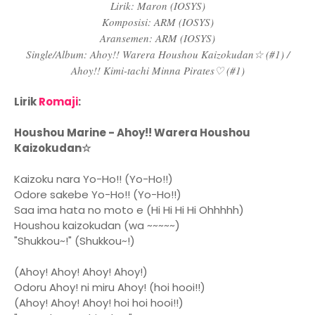
Lirik: Maron (IOSYS)
Komposisi: ARM (IOSYS)
Aransemen: ARM (IOSYS)
Single/Album: Ahoy!! Warera Houshou Kaizokudan☆ (#1) /
Ahoy!! Kimi-tachi Minna Pirates♡ (#1)
Lirik
Romaji
:
Houshou Marine - Ahoy!! Warera Houshou
Kaizokudan☆
Kaizoku nara Yo-Ho!! (Yo-Ho!!)
Odore sakebe Yo-Ho!! (Yo-Ho!!)
Saa ima hata no moto e (Hi Hi Hi Hi Ohhhhh)
Houshou kaizokudan (wa ~~~~~)
"Shukkou~!" (Shukkou~!)
(Ahoy! Ahoy! Ahoy! Ahoy!)
Odoru Ahoy! ni miru Ahoy! (hoi hooi!!)
(Ahoy! Ahoy! Ahoy! hoi hoi hooi!!)