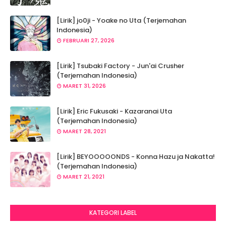
[Lirik] jo0ji - Yoake no Uta (Terjemahan
Indonesia)
FEBRUARI 27, 2026
[Lirik] Tsubaki Factory - Jun'ai Crusher
(Terjemahan Indonesia)
MARET 31, 2026
[Lirik] Eric Fukusaki - Kazaranai Uta
(Terjemahan Indonesia)
MARET 28, 2021
[Lirik] BEYOOOOONDS - Konna Hazu ja Nakatta!
(Terjemahan Indonesia)
MARET 21, 2021
KATEGORI LABEL