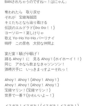
BANされちゃうのですね～！はにゃん」
奪われたら 取り戻せ
それが 宝鐘海賊団
キミたちとなら辿り着ける
伝説のエルドラド(Go Go！！)
ヨーソロー！楽しけりゃ
歌え Yo-Ho Yo-Ho パーリナイ
嗚呼 この景色 大切な仲間よ
宴だ宴！騒げや騒げ！
踊る Ahoy！ に 見る Ahoy！(ホイホーイ！！)
同じ アホなら飲まなきゃソンソン！
酒樽片手に いっきまっすよーそれっ！
Ahoy！ Ahoy！(Ahoy！ Ahoy！)
Ahoy！ Ahoy！(Ahoy！ Ahoy！)
宝鐘マリン！(宝鐘マリン！)
世界で一番？(かわいいよ～！)
メスガキ！メスガキ！(メスガキ！メスガキ！)