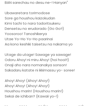
BAN sarechau no desu ne~! Hanyan"
Ubawaretara torimodose
Sore ga houshou kaizokudan
Kimi tachi to nara tadoritsukeru
Densetsu no erudorado (Go Go!!)
Yoosoroo! Tanoshikerya
Utae Yo-Ho Yo-Ho paarinai
Aa kono keshiki taisetsu na nakama yo
Utage da utage! Sawage ya sawage!
Odoru Ahoy! ni miru Ahoy! (hoi hooi!!)
Onaji aho nara nomanakya sonson!
Sakadaru katate ni ikkimassu yo- soree!
Ahoy! Ahoy! (Ahoy! Ahoy!)
Ahoy! Ahoy! (Ahoy! Ahoy!)
Houshou marin! (Houshou marin!)
Sekai de ichiban? (Kawaii yo~!)