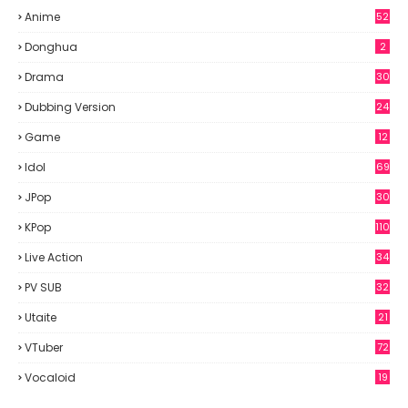
Anime
52
8
Donghua
2
Drama
30
Dubbing Version
24
Game
12
Idol
69
6
JPop
30
7
KPop
110
Live Action
34
PV SUB
32
Utaite
21
VTuber
72
Vocaloid
19