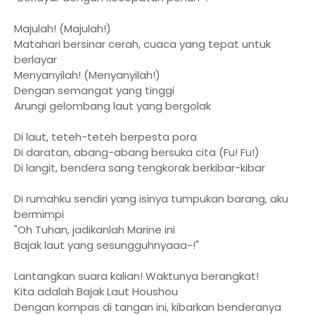
Majulah! (Majulah!)
Matahari bersinar cerah, cuaca yang tepat untuk
berlayar
Menyanyilah! (Menyanyilah!)
Dengan semangat yang tinggi
Arungi gelombang laut yang bergolak
Di laut, teteh-teteh berpesta pora
Di daratan, abang-abang bersuka cita (Fu! Fu!)
Di langit, bendera sang tengkorak berkibar-kibar
Di rumahku sendiri yang isinya tumpukan barang, aku
bermimpi
"Oh Tuhan, jadikanlah Marine ini
Bajak laut yang sesungguhnyaaa~!"
Lantangkan suara kalian! Waktunya berangkat!
Kita adalah Bajak Laut Houshou
Dengan kompas di tangan ini, kibarkan benderanya