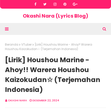
Okashi Nara (Lyrics Blog)
Beranda
VTuber
[Lirik] Houshou Marine - Ahoy!! Warera
Houshou Kaizokudan☆ (Terjemahan Indonesia)
[Lirik] Houshou Marine -
Ahoy!! Warera Houshou
Kaizokudan☆ (Terjemahan
Indonesia)
OKASHI NARA
DESEMBER 22, 2024