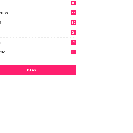
10
9
ction
34
B
32
21
r
72
oid
19
IKLAN