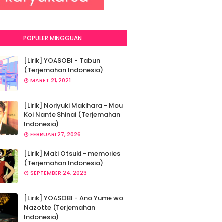
POPULER MINGGUAN
[Lirik] YOASOBI - Tabun
(Terjemahan Indonesia)
MARET 21, 2021
[Lirik] Noriyuki Makihara - Mou
Koi Nante Shinai (Terjemahan
Indonesia)
FEBRUARI 27, 2026
[Lirik] Maki Otsuki - memories
(Terjemahan Indonesia)
SEPTEMBER 24, 2023
[Lirik] YOASOBI - Ano Yume wo
Nazotte (Terjemahan
Indonesia)