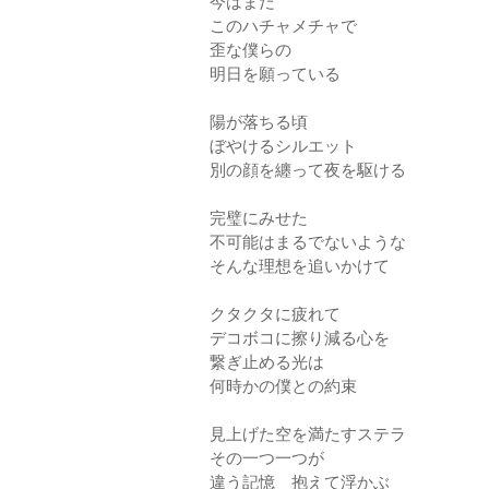
今はまだ
このハチャメチャで
歪な僕らの
明日を願っている
陽が落ちる頃
ぼやけるシルエット
別の顔を纏って夜を駆ける
完璧にみせた
不可能はまるでないような
そんな理想を追いかけて
クタクタに疲れて
デコボコに擦り減る心を
繋ぎ止める光は
何時かの僕との約束
見上げた空を満たすステラ
その一つ一つが
違う記憶 抱えて浮かぶ