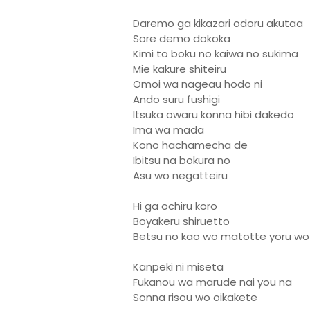
Daremo ga kikazari odoru akutaa
Sore demo dokoka
Kimi to boku no kaiwa no sukima
Mie kakure shiteiru
Omoi wa nageau hodo ni
Ando suru fushigi
Itsuka owaru konna hibi dakedo
Ima wa mada
Kono hachamecha de
Ibitsu na bokura no
Asu wo negatteiru
Hi ga ochiru koro
Boyakeru shiruetto
Betsu no kao wo matotte yoru wo
Kanpeki ni miseta
Fukanou wa marude nai you na
Sonna risou wo oikakete