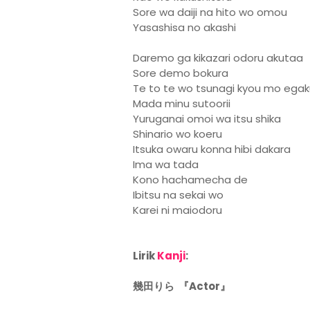
Sore wa daiji na hito wo omou
Yasashisa no akashi
Daremo ga kikazari odoru akutaa
Sore demo bokura
Te to te wo tsunagi kyou mo egak
Mada minu sutoorii
Yuruganai omoi wa itsu shika
Shinario wo koeru
Itsuka owaru konna hibi dakara
Ima wa tada
Kono hachamecha de
Ibitsu na sekai wo
Karei ni maiodoru
Lirik
Kanji
:
幾田りら 『Actor』