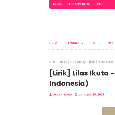
HOME
TENTANG BLOG
LINKS
HOME
TERBARU
IDOL
REQ
Beranda
Spy x Family
[Lirik] Lilas Iku
[Lirik] Lilas Ikut
Indonesia)
OKASHI NARA
OKTOBER 26, 2025