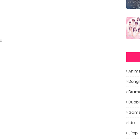
u
Anim
Dong
Dram
Dubbi
Gam
Idol
JPop