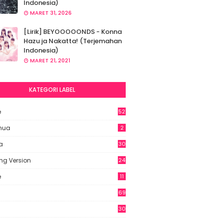
Indonesia)
MARET 31, 2026
[Lirik] BEYOOOOONDS - Konna
Hazu ja Nakatta! (Terjemahan
Indonesia)
MARET 21, 2021
KATEGORI LABEL
e
52
2
hua
2
a
30
ng Version
24
e
11
69
6
30
7