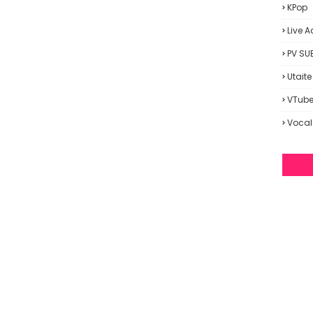
KPop
Live A
PV SU
Utaite
VTube
Vocal