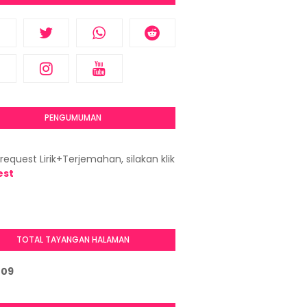
PENGUMUMAN
request Lirik+Terjemahan, silakan klik
est
TOTAL TAYANGAN HALAMAN
2
0
9