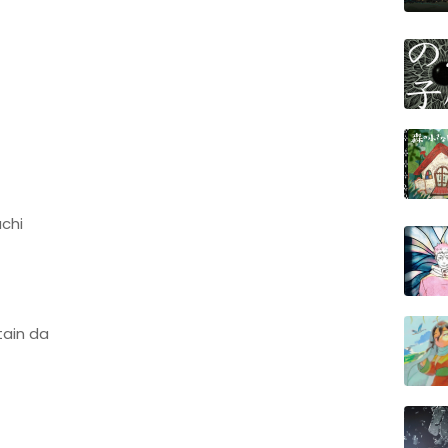
uchi
tain da