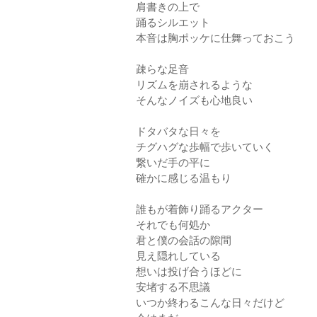
肩書きの上で
踊るシルエット
本音は胸ポッケに仕舞っておこう
疎らな足音
リズムを崩されるような
そんなノイズも心地良い
ドタバタな日々を
チグハグな歩幅で歩いていく
繋いだ手の平に
確かに感じる温もり
誰もが着飾り踊るアクター
それでも何処か
君と僕の会話の隙間
見え隠れしている
想いは投げ合うほどに
安堵する不思議
いつか終わるこんな日々だけど