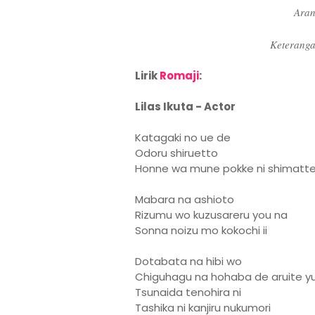
Aran
Keteranga
Lirik
Romaji
:
Lilas Ikuta - Actor
Katagaki no ue de
Odoru shiruetto
Honne wa mune pokke ni shimatt
Mabara na ashioto
Rizumu wo kuzusareru you na
Sonna noizu mo kokochi ii
Dotabata na hibi wo
Chiguhagu na hohaba de aruite y
Tsunaida tenohira ni
Tashika ni kanjiru nukumori