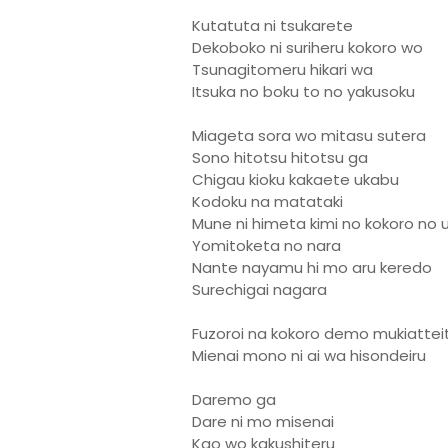
Kutatuta ni tsukarete
Dekoboko ni suriheru kokoro wo
Tsunagitomeru hikari wa
Itsuka no boku to no yakusoku
Miageta sora wo mitasu sutera
Sono hitotsu hitotsu ga
Chigau kioku kakaete ukabu
Kodoku na matataki
Mune ni himeta kimi no kokoro no 
Yomitoketa no nara
Nante nayamu hi mo aru keredo
Surechigai nagara
Fuzoroi na kokoro demo mukiattei
Mienai mono ni ai wa hisondeiru
Daremo ga
Dare ni mo misenai
Kao wo kakushiteru