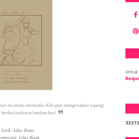
Untuk 
Requ
iluet itu mulai memudar. Kita pun mengenakan topeng
 berlari melewati malam hari
3
2
2
7
Lirik: Lilas Ikuta
mposisi: Lilas Ikuta