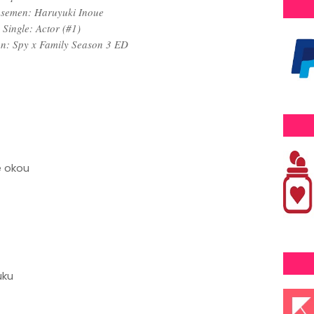
semen: Haruyuki Inoue
Single: Actor (#1)
n: Spy x Family Season 3 ED
e okou
uku