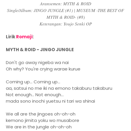
Aransemen: MYTH & ROID
Single/Album: JINGO JUNGLE (#1) | MUSEUM -THE BEST OF
MYTH & ROID- (#8)
Keterangan: Youjo Senki OP
Lirik
Romaji
:
MYTH & ROID - JINGO JUNGLE
Don't go away nigeba wa nai
Oh why? You're crying warae kurue
Coming up... Coming up...
aa, satsui no me iki na emono takaburu takaburu
Not enough... Not enough...
mada sono inochi yuetsu ni tari wa shinai
We all are the jingoes oh-oh-oh
kemono jimita yoku wo musabore
We are in the jungle oh-oh-oh