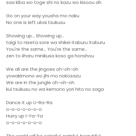
saa kiba wo toge shi no kazu wo kisoou ah
Go on your way yousha mo naku
No one is left ubai tsukusu
Showing up... Showing up...
taigi to niseta sore wa shikei itaburu itaburu
You're the same... You're the same...
zen to iiharu minikusa koso ga honshou
We all are the jingoes oh-oh-oh
yowakimono wo jihi mo nokosazu
We are in the jungle oh-oh-oh
kui tsukusu no wa kemono yori hito no saga
Dance it up U-Ra-Ra
o-o-o-o-o-o-o
Hurry up I-Ya-Ya
o-o-o-o-o-o-o
The world will be colorful, painful, beautiful