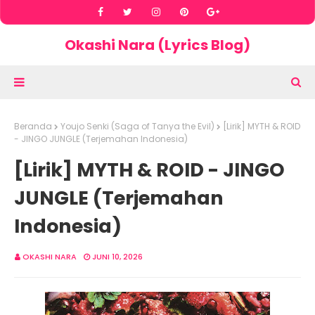
Okashi Nara (Lyrics Blog)
Beranda
Youjo Senki (Saga of Tanya the Evil)
[Lirik] MYTH & ROID
- JINGO JUNGLE (Terjemahan Indonesia)
[Lirik] MYTH & ROID - JINGO
JUNGLE (Terjemahan
Indonesia)
OKASHI NARA
JUNI 10, 2026