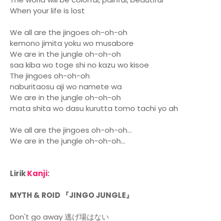
When your life is lost
We all are the jingoes oh-oh-oh
kemono jimita yoku wo musabore
We are in the jungle oh-oh-oh
saa kiba wo toge shi no kazu wo kisoe
The jingoes oh-oh-oh
naburitaosu aji wo namete wa
We are in the jungle oh-oh-oh
mata shita wo dasu kurutta tomo tachi yo ah
We all are the jingoes oh-oh-oh...
We are in the jungle oh-oh-oh...
Lirik
Kanji
:
MYTH & ROID 『JINGO JUNGLE』
Don't go away 逃げ場はない