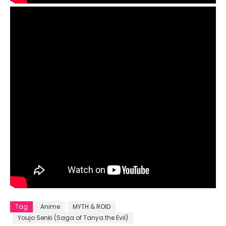
Tag
Anime
MYTH & ROID
Youjo Senki (Saga of Tanya the Evil)