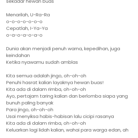
sekadar hewan buas
Menarilah, U-Ra-Ra
o-o-o-o-o-o-o
Cepatlah, I-Ya-Ya
o-a-o-a-o-a-o
Dunia akan menjadi penuh warna, kepedihan, juga
keindahan
Ketika nyawamu sudah amblas
Kita semua adalah jingo, oh-oh-oh
Penuhi hasrat kalian layaknya hewan buas!
Kita ada di dalam rimba, oh-oh-oh
Ayo, pertajam taring kalian dan berlomba siapa yang
bunuh paling banyak
Para jingo, oh-oh-oh
Usai menyiksa habis-habisan lalu cicipi rasanya
Kita ada di dalam rimba, oh-oh-oh
Keluarkan lagi lidah kalian, wahai para warga edan, ah