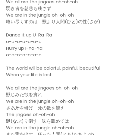
We all are the jingoes oh-oh-oh
弱き者を慈悲も残さず
We are in the jungle oh-oh-oh
喰い尽くすのは 獣より人間(ひと)の性(さが)
Dance it up U-Ra-Ra
o-o-o-o-o-o-o
Hurry up I-Ya-Ya
o-a-o-a-o-a-o
The world will be colorful, painful, beautiful
When your life is lost
We all are the jingoes oh-oh-oh
獣じみた欲を貪れ
We are in the jungle oh-oh-oh
さあ牙を研げ 死の数を競え
The jingoes oh-oh-oh
嬲(なぶ)り倒す 味を舐めては
We are in the jungle oh-oh-oh
また舌を出す 狂った人間(とも)たちよ ah