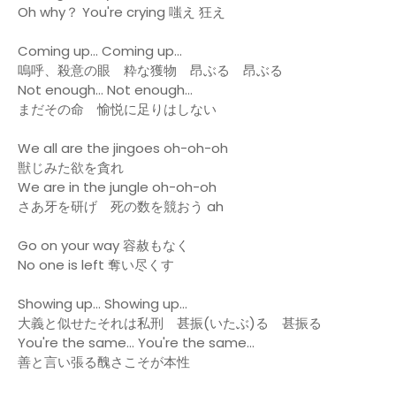
Oh why？ You're crying 嗤え 狂え
Coming up… Coming up…
嗚呼、殺意の眼 粋な獲物 昂ぶる 昂ぶる
Not enough… Not enough…
まだその命 愉悦に足りはしない
We all are the jingoes oh-oh-oh
獣じみた欲を貪れ
We are in the jungle oh-oh-oh
さあ牙を研げ 死の数を競おう ah
Go on your way 容赦もなく
No one is left 奪い尽くす
Showing up… Showing up…
大義と似せたそれは私刑 甚振(いたぶ)る 甚振る
You're the same… You're the same…
善と言い張る醜さこそが本性