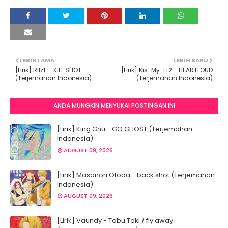
LEBIH LAMA
LEBIH BARU
[Lirik] RIIZE - KILL SHOT
[Lirik] Kis-My-Ft2 - HEARTLOUD
(Terjemahan Indonesia)
(Terjemahan Indonesia)
ANDA MUNGKIN MENYUKAI POSTINGAN INI
[Lirik] King Gnu - GO GHOST (Terjemahan
Indonesia)
AUGUST 09, 2026
[Lirik] Masanori Otoda - back shot (Terjemahan
Indonesia)
AUGUST 09, 2026
[Lirik] Vaundy - Tobu Toki / fly away