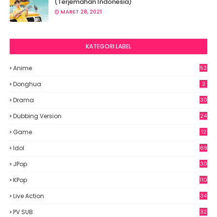
(Terjemahan Indonesia)
MARET 28, 2021
KATEGORI LABEL
Anime
52
8
Donghua
2
Drama
30
Dubbing Version
24
Game
12
Idol
69
6
JPop
30
7
KPop
110
Live Action
34
PV SUB
32