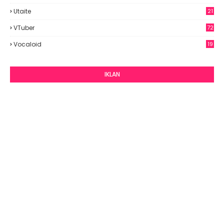
Utaite
21
VTuber
72
Vocaloid
19
IKLAN