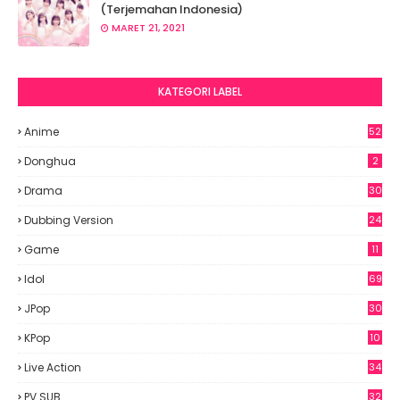
(Terjemahan Indonesia)
MARET 21, 2021
KATEGORI LABEL
Anime
52
2
Donghua
2
Drama
30
Dubbing Version
24
Game
11
Idol
69
6
JPop
30
7
KPop
10
9
Live Action
34
PV SUB
32