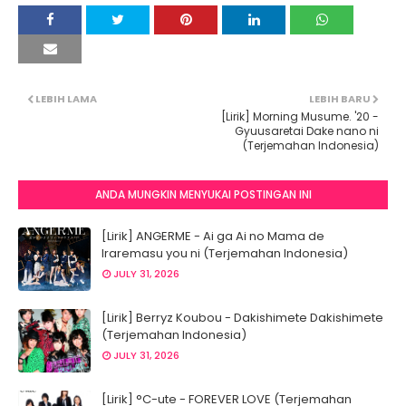
LEBIH LAMA
LEBIH BARU
[Lirik] Morning Musume. '20 -
Gyuusaretai Dake nano ni
(Terjemahan Indonesia)
ANDA MUNGKIN MENYUKAI POSTINGAN INI
[Lirik] ANGERME - Ai ga Ai no Mama de
Iraremasu you ni (Terjemahan Indonesia)
JULY 31, 2026
[Lirik] Berryz Koubou - Dakishimete Dakishimete
(Terjemahan Indonesia)
JULY 31, 2026
[Lirik] °C-ute - FOREVER LOVE (Terjemahan