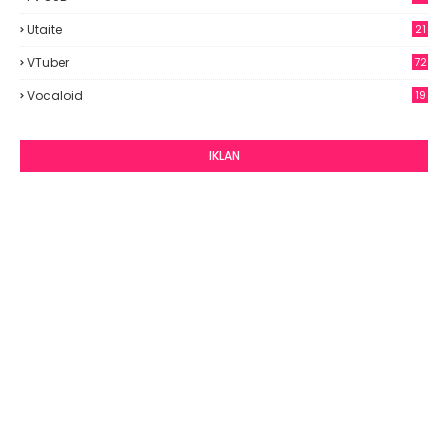
Utaite
21
VTuber
72
Vocaloid
19
IKLAN