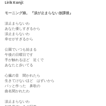
Lirik Kanji:
モーニング娘。 『涙が止まらない放課後』
涙止まらないわ
あなた優しすぎるから
涙止まらないわ
幸せがすぎるから
公園でいつも始まる
午後の日曜日です
手が触れるほど 近くで
あなたと歩いてる
心臓の音 聞かれたら
生きてけないほど はずいから
パッと作った 鼻歌の
曲名聞かれたわ
涙止まらないわ