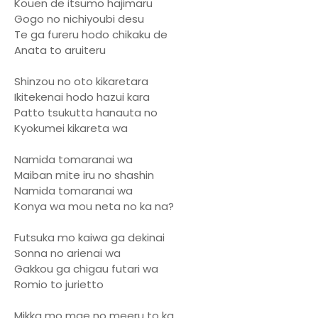
Kouen de itsumo hajimaru
Gogo no nichiyoubi desu
Te ga fureru hodo chikaku de
Anata to aruiteru
Shinzou no oto kikaretara
Ikitekenai hodo hazui kara
Patto tsukutta hanauta no
Kyokumei kikareta wa
Namida tomaranai wa
Maiban mite iru no shashin
Namida tomaranai wa
Konya wa mou neta no ka na?
Futsuka mo kaiwa ga dekinai
Sonna no arienai wa
Gakkou ga chigau futari wa
Romio to jurietto
Mikka mo mae no meeru to ka