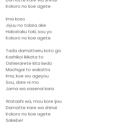
Kokoro no koe agete
Ima koso
Jiyuu no tobira ake
Habataku toki, sou yo
Kokoro no koe agete
Tada damatteiru koto ga
Kashikoi ikikata to
Oshierarete kita kedo
Machigai to wakatta
Ima, koe wo ageyou
Sou, dare ni mo
Jama wa sasenai kara
Watashi wa, mou kore ijou
Damatte irare wa shinai
Kokoro no koe agete
Sakebe!