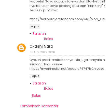
Iya, betul. Saya dapat info-nya dari Uta-Net (link-
nya barusan saya pasang di tulisan "Lirik Kanji" ya)
Terus ini profilnya:
https://helloproject.fandom.com/wiki/Mori_Chiyo
Hapus
Balasan
Balas
Okashi Nara
01 Juni, 2022 19:28
Oya, ini profil tambahannya. Dia juga ternyata nulis
lirik lagu-lagu anime:
https://myanimelist.net/people/47471/Chiyoko_M
Hapus
Balasan
Balas
Balas
Tambahkan komentar