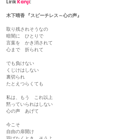
Lirik
Kanji
:
木下晴香 『スピーチレス～心の声』
取り残されそうなの
暗闇に ひとりで
言葉を かき消されて
心まで 折られて
でも負けない
くじけはしない
裏切られ
たとえつらくても
私は、もう これ以上
黙っていられはしない
心の声 あげて
今こそ
自由の扉開け
羽ばたくとき、そうよ