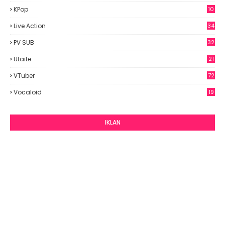
7
KPop
10
9
Live Action
34
PV SUB
32
Utaite
21
VTuber
72
Vocaloid
19
IKLAN