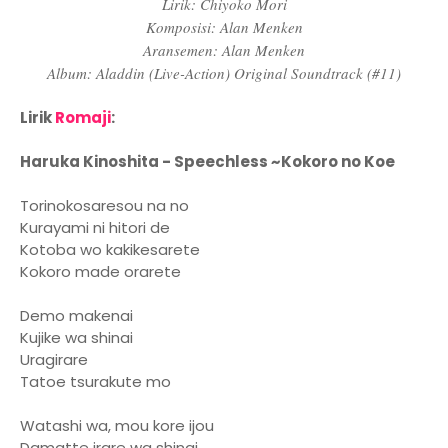
Lirik: Chiyoko Mori
Komposisi: Alan Menken
Aransemen: Alan Menken
Album: Aladdin (Live-Action) Original Soundtrack (#11)
Lirik
Romaji
:
Haruka Kinoshita - Speechless ~Kokoro no Koe
Torinokosaresou na no
Kurayami ni hitori de
Kotoba wo kakikesarete
Kokoro made orarete
Demo makenai
Kujike wa shinai
Uragirare
Tatoe tsurakute mo
Watashi wa, mou kore ijou
Damatte irare wa shinai