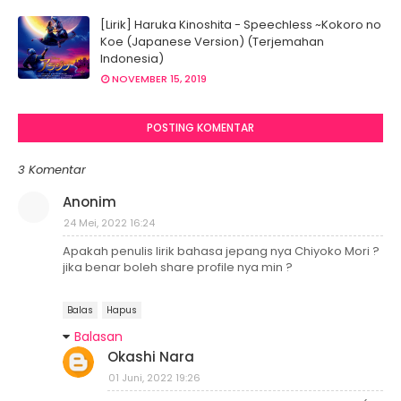
[Lirik] Haruka Kinoshita - Speechless ~Kokoro no
Koe (Japanese Version) (Terjemahan
Indonesia)
NOVEMBER 15, 2019
POSTING KOMENTAR
3 Komentar
Anonim
24 Mei, 2022 16:24
Apakah penulis lirik bahasa jepang nya Chiyoko Mori ?
jika benar boleh share profile nya min ?
Balas
Hapus
Balasan
Okashi Nara
01 Juni, 2022 19:26