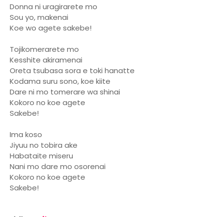
Donna ni uragirarete mo
Sou yo, makenai
Koe wo agete sakebe!
Tojikomerarete mo
Kesshite akiramenai
Oreta tsubasa sora e toki hanatte
Kodama suru sono, koe kiite
Dare ni mo tomerare wa shinai
Kokoro no koe agete
Sakebe!
Ima koso
Jiyuu no tobira ake
Habataite miseru
Nani mo dare mo osorenai
Kokoro no koe agete
Sakebe!