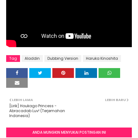
Tag
Aladdin
Dubbing Version
Haruka Kinoshita
LEBIH LAMA
LEBIH BARU
[Lirik] Houkago Princess -
Abracadab Luv! (Terjemahan
Indonesia)
ANDA MUNGKIN MENYUKAI POSTINGAN INI