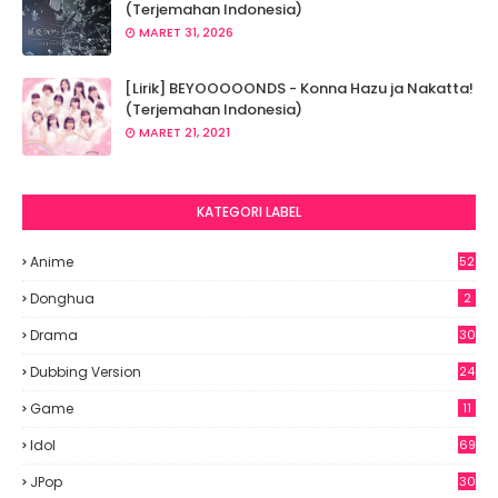
(Terjemahan Indonesia)
MARET 31, 2026
[Lirik] BEYOOOOONDS - Konna Hazu ja Nakatta!
(Terjemahan Indonesia)
MARET 21, 2021
KATEGORI LABEL
Anime
52
2
Donghua
2
Drama
30
Dubbing Version
24
Game
11
Idol
69
6
JPop
30