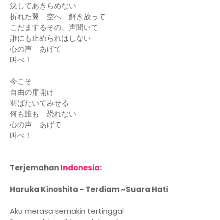
決してあきらめない
折れた翼 空へ 解き放って
こだまするその、声聞いて
誰にも止められはしない
心の声 あげて
叫べ！
今こそ
自由の扉開け
羽ばたいてみせる
何も誰も 恐れない
心の声 あげて
叫べ！
Terjemahan
Indonesia
:
Haruka Kinoshita - Terdiam ~Suara Hati
Aku merasa semakin tertinggal