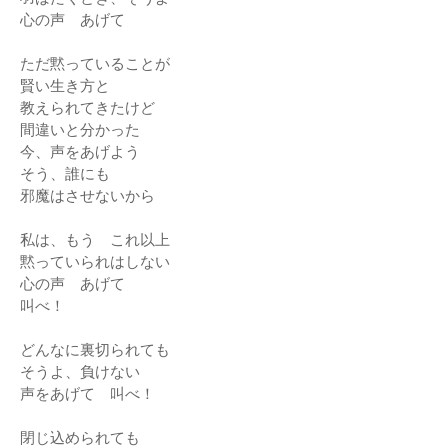
心の声 あげて
ただ黙っていることが
賢い生き方と
教えられてきたけど
間違いと分かった
今、声をあげよう
そう、誰にも
邪魔はさせないから
私は、もう これ以上
黙っていられはしない
心の声 あげて
叫べ！
どんなに裏切られても
そうよ、負けない
声をあげて 叫べ！
閉じ込められても