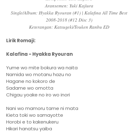
Aransemen: Yuki Kajiura
Single/Album: Hyakka Ryouran (#1) | Kalafina All Time Best
2008-2018 (#12 Disc 3)
Keterangan: Katsugeki/Touken Ranbu ED
Lirik Romaji:
Kalafina - Hyakka Ryouran
Yume wo mite bokura wa naita
Namida wo motanu hazu no
Hagane no kokoro de
Sadame wo omotta
Chigau yoake no iro wo inori
Nani wo mamoru tame ni mata
Kieta toki wo samayotte
Horobi e to kakenukeru
Hikari hanatsu yaiba