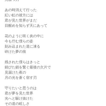
あの時消えて行った
紅い虹の彼方には
君が見た世界がまだ
目醒めを知らず天にあって
花のように咲く炎の中に
今も佇む僕らの姿
刻み込まれた道に凍る
砕けた夢の痕
残された僕らはきっと
錆びた鎖を繋ぐ最後の欠片で
見届けた夜の
月の光を蒼く宿す刃
守りたいと思うのは
君が夢を見た世界
光へと駆け抜けた
その道の眩しさ