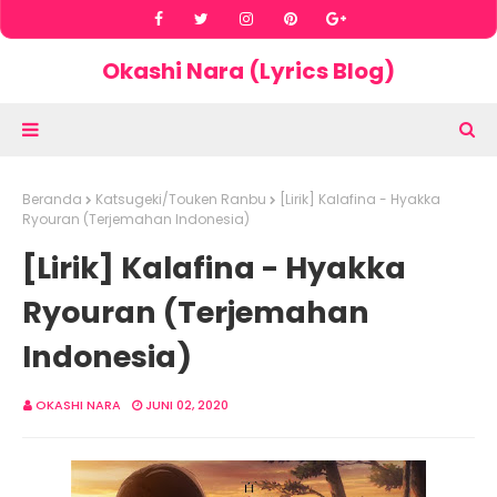
Okashi Nara (Lyrics Blog)
Beranda
Katsugeki/Touken Ranbu
[Lirik] Kalafina - Hyakka
Ryouran (Terjemahan Indonesia)
[Lirik] Kalafina - Hyakka
Ryouran (Terjemahan
Indonesia)
OKASHI NARA
JUNI 02, 2020