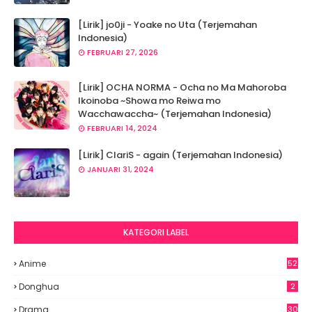
[Lirik] jo0ji - Yoake no Uta (Terjemahan
Indonesia)
FEBRUARI 27, 2026
[Lirik] OCHA NORMA - Ocha no Ma Mahoroba
Ikoinoba ~Showa mo Reiwa mo
Wacchawaccha~ (Terjemahan Indonesia)
FEBRUARI 14, 2024
[Lirik] ClariS - again (Terjemahan Indonesia)
JANUARI 31, 2024
KATEGORI LABEL
Anime
52
8
Donghua
2
Drama
30