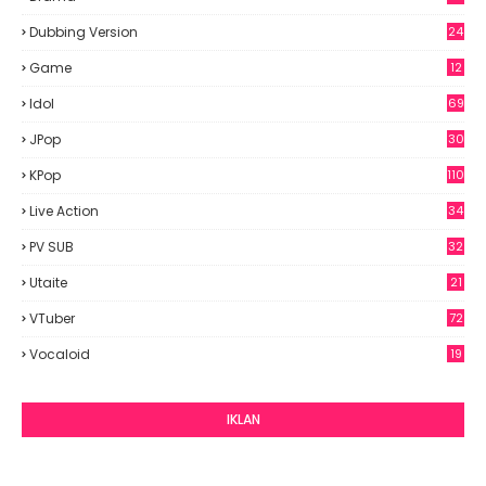
Dubbing Version
24
Game
12
Idol
69
6
JPop
30
7
KPop
110
Live Action
34
PV SUB
32
Utaite
21
VTuber
72
Vocaloid
19
IKLAN