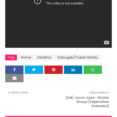
Tag
Anime
Kalafina
Katsugeki/Touken Ranbu
LEBIH LAMA
LEBIH BARU
[Lirik] Juice=Juice - Kindan
Shoujo (Terjemahan
Indonesia)