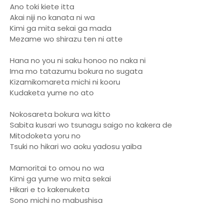
Ano toki kiete itta
Akai niji no kanata ni wa
Kimi ga mita sekai ga mada
Mezame wo shirazu ten ni atte
Hana no you ni saku honoo no naka ni
Ima mo tatazumu bokura no sugata
Kizamikomareta michi ni kooru
Kudaketa yume no ato
Nokosareta bokura wa kitto
Sabita kusari wo tsunagu saigo no kakera de
Mitodoketa yoru no
Tsuki no hikari wo aoku yadosu yaiba
Mamoritai to omou no wa
Kimi ga yume wo mita sekai
Hikari e to kakenuketa
Sono michi no mabushisa