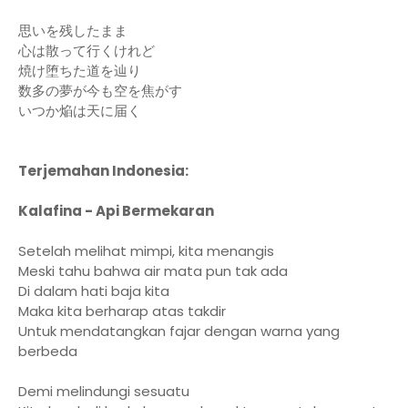
思いを残したまま
心は散って行くけれど
焼け堕ちた道を辿り
数多の夢が今も空を焦がす
いつか焔は天に届く
Terjemahan Indonesia:
Kalafina - Api Bermekaran
Setelah melihat mimpi, kita menangis
Meski tahu bahwa air mata pun tak ada
Di dalam hati baja kita
Maka kita berharap atas takdir
Untuk mendatangkan fajar dengan warna yang
berbeda
Demi melindungi sesuatu