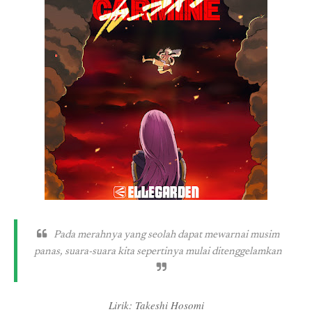
Pada merahnya yang seolah dapat mewarnai musim
panas, suara-suara kita sepertinya mulai ditenggelamkan
Lirik: Takeshi Hosomi