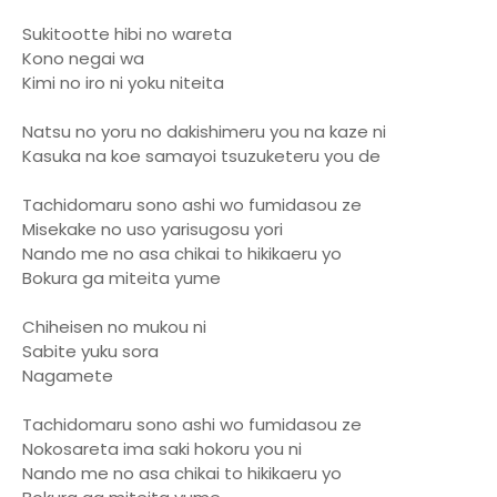
Sukitootte hibi no wareta
Kono negai wa
Kimi no iro ni yoku niteita
Natsu no yoru no dakishimeru you na kaze ni
Kasuka na koe samayoi tsuzuketeru you de
Tachidomaru sono ashi wo fumidasou ze
Misekake no uso yarisugosu yori
Nando me no asa chikai to hikikaeru yo
Bokura ga miteita yume
Chiheisen no mukou ni
Sabite yuku sora
Nagamete
Tachidomaru sono ashi wo fumidasou ze
Nokosareta ima saki hokoru you ni
Nando me no asa chikai to hikikaeru yo