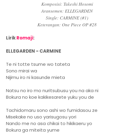
Komposisi: Takeshi Hosomi
Aransemen: ELLEGARDEN
Single: CARMINE (#1)
Keterangan: One Piece OP #28
Lirik
Romaji
:
ELLEGARDEN - CARMINE
Te ni totte tsume wo tateta
Sono mirai wa
Nijimu iro ni kasunde mieta
Natsu no iro mo nuritsubusu you na aka ni
Bokura no koe kakikesarete yuku you de
Tachidomaru sono ashi wo fumidasou ze
Misekake no uso yarisugosu yori
Nando me no asa chikai to hikikaeru yo
Bokura ga miteita yume