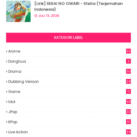
[Lirik] SEKAI NO OWARI - Stella (Terjemahan
Indonesia)
JULI 13, 2026
KATEGORI LABEL
Anime
52
2
Donghua
2
Drama
30
Dubbing Version
24
Game
11
Idol
69
6
JPop
30
7
KPop
10
9
Live Action
34