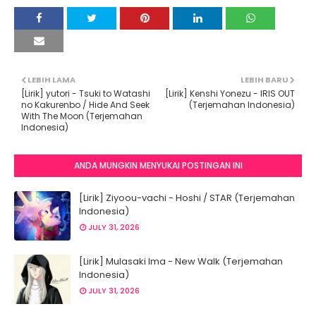
LEBIH LAMA
LEBIH BARU
[Lirik] yutori - Tsuki to Watashi
[Lirik] Kenshi Yonezu - IRIS OUT
no Kakurenbo / Hide And Seek
(Terjemahan Indonesia)
With The Moon (Terjemahan
Indonesia)
ANDA MUNGKIN MENYUKAI POSTINGAN INI
[Lirik] Ziyoou-vachi - Hoshi / STAR (Terjemahan
Indonesia)
JULY 31, 2026
[Lirik] Mulasaki Ima - New Walk (Terjemahan
Indonesia)
JULY 31, 2026