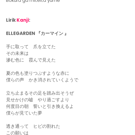
Bokura ga miteita yume
Lirik
Kanji
:
ELLEGARDEN 『カーマイン 』
手に取って 爪を立てた
その未来は
滲む色に 霞んで見えた
夏の色も塗りつぶすような赤に
僕らの声 かき消されていくようで
立ち止まるその足を踏み出そうぜ
見せかけの嘘 やり過ごすより
何度目の朝 誓いと引き換えるよ
僕らが見ていた夢
透き通って ヒビの割れた
この願いは