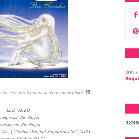
Untuk 
Requ
na arti untuk hidup itu tetap tak terlihat?
Lirik: ACKO
omposisi: Rui Nagai
3
2
3
1
6
ransemen: Rui Nagai
e (#1) | Chobits Original Soundtrack 001 (#12)
rangan: Chobits ED #1