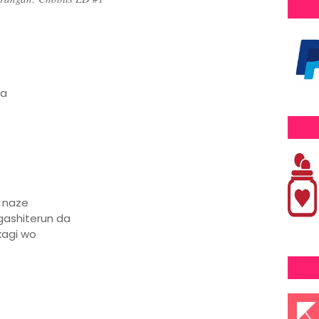
ba
 naze
gashiterun da
kagi wo