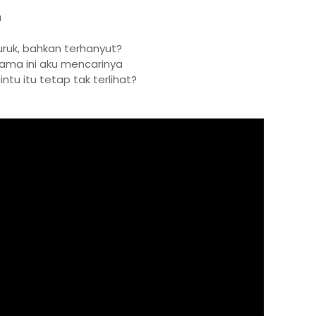
u
uruk, bahkan terhanyut?
elama ini aku mencarinya
ntu itu tetap tak terlihat?