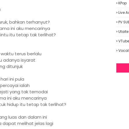
KPop
u
Live A
uruk, bahkan terhanyut?
PV SU
elama ini aku mencarinya
Utaite
ntu itu tetap tak terlihat?
VTube
Vocal
 waktu terus berlalu
u adanya isyarat
g ditunjuk
hari ini pula
percayai ialah
ejati yang tak ternodai
ama ini aku mencarinya
uk hidup itu tetap tak terlihat?
yang luas dan dalam ini
dapat melihat jelas lagi