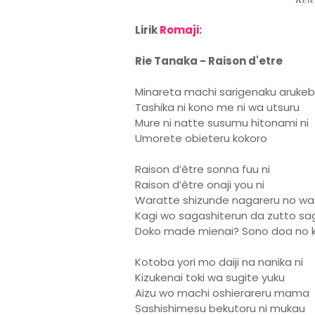
Lirik
Romaji
:
Rie Tanaka - Raison d'etre
Minareta machi sarigenaku aruke
Tashika ni kono me ni wa utsuru
Mure ni natte susumu hitonami ni
Umorete obieteru kokoro
Raison d’être sonna fuu ni
Raison d’être onaji you ni
Waratte shizunde nagareru no wa
Kagi wo sagashiterun da zutto sa
Doko made mienai? Sono doa no 
Kotoba yori mo daiji na nanika ni
Kizukenai toki wa sugite yuku
Aizu wo machi oshierareru mama
Sashishimesu bekutoru ni mukau