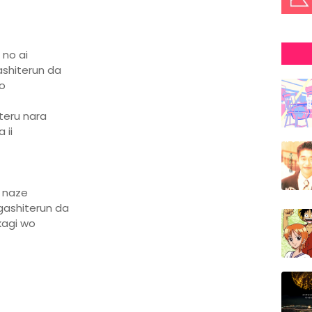
 no ai
ashiterun da
wo
teru nara
 ii
 naze
gashiterun da
kagi wo