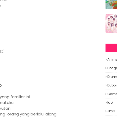
を
だ
Anim
Dong
Dram
p
Dubbi
Gam
ang familier ini
 mataku
Idol
kutan
JPop
g-orang yang berlalu lalang