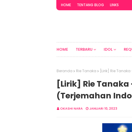
HOME
TENTANG BLOG
LINKS
HOME
TERBARU
IDOL
REQ
Beranda
Rie Tanaka
[Lirik] Rie Tanak
[Lirik] Rie Tanaka 
(Terjemahan Indo
OKASHI NARA
JANUARI 10, 2023