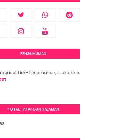
PENGUMUMAN
request Lirik+Terjemahan, silakan klik
est
TOTAL TAYANGAN HALAMAN
6
2