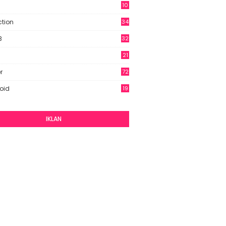
10
9
ction
34
B
32
21
r
72
oid
19
IKLAN