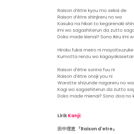
Raison d’être kyou mo sekai de
Raison d’être shinjireru no wa
Kasuka na hikari to kegarenaki shin
Imi wo sagashiterun da zutto sag
Doko made kienai? Sono ikiru imi 
Hiroku fukai meiro ni mayoitsuzuke
Kumotta renzu wo kagayakasetara
Raison d’être sonna fuu ni
Raison d’être onaji you ni
Waratte shizunde nagareru no wa
Kagi wo sagashiterun da zutto sa
Doko made mienai? Sono doa no 
Lirik
Kanji
:
田中理恵 『Raison d'etre』