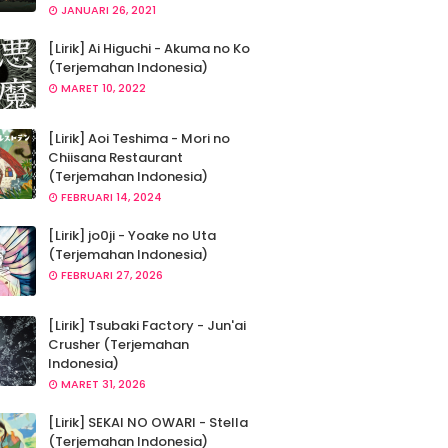
JANUARI 26, 2021
[Lirik] Ai Higuchi - Akuma no Ko
(Terjemahan Indonesia)
MARET 10, 2022
[Lirik] Aoi Teshima - Mori no
Chiisana Restaurant
(Terjemahan Indonesia)
FEBRUARI 14, 2024
[Lirik] jo0ji - Yoake no Uta
(Terjemahan Indonesia)
FEBRUARI 27, 2026
[Lirik] Tsubaki Factory - Jun'ai
Crusher (Terjemahan
Indonesia)
MARET 31, 2026
[Lirik] SEKAI NO OWARI - Stella
(Terjemahan Indonesia)