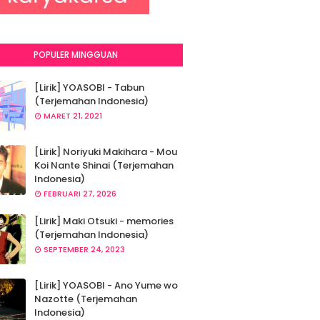
POPULER MINGGUAN
[Lirik] YOASOBI - Tabun
(Terjemahan Indonesia)
MARET 21, 2021
[Lirik] Noriyuki Makihara - Mou
Koi Nante Shinai (Terjemahan
Indonesia)
FEBRUARI 27, 2026
[Lirik] Maki Otsuki - memories
(Terjemahan Indonesia)
SEPTEMBER 24, 2023
[Lirik] YOASOBI - Ano Yume wo
Nazotte (Terjemahan
Indonesia)