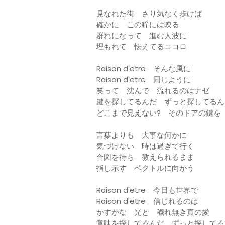
見なれた街 さり気なく歩けば
確かに この瞳には映る
群れになって 進む人波に
埋もれて 怯えてるココロ
Raison d'etre そんな風に
Raison d'etre 同じように
笑って 沈んで 流れるのはナゼ
鍵を探してるんだ ずっと探してるん
どこまで見えない? そのドアの鍵を
言葉よりも 大事な何かに
気づけない 時は過ぎて行く
合図を待ち 教えられるまま
指し示す ベクトルに向かう
Raison d'etre 今日も世界で
Raison d'etre 信じれるのは
かすかな 光と 穢れ無き真の愛
意味を探してるんだ ずっと探してる