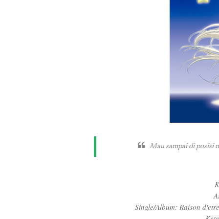
Mau sampai di posisi ma
K
A
Single/Album: Raison d'etr
Kete