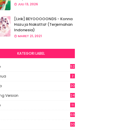
JULI 13, 2026
[Lirik] BEYOOOOONDS - Konna
Hazu ja Nakatta! (Terjemahan
Indonesia)
MARET 21, 2021
KATEGORI LABEL
e
52
2
hua
2
a
30
ng Version
24
e
11
69
6
30
7