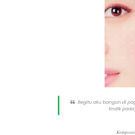
Begitu aku bangun di pa
tindik pad
Komposisi