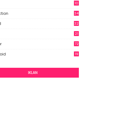
10
9
ction
34
B
32
21
r
72
oid
19
IKLAN