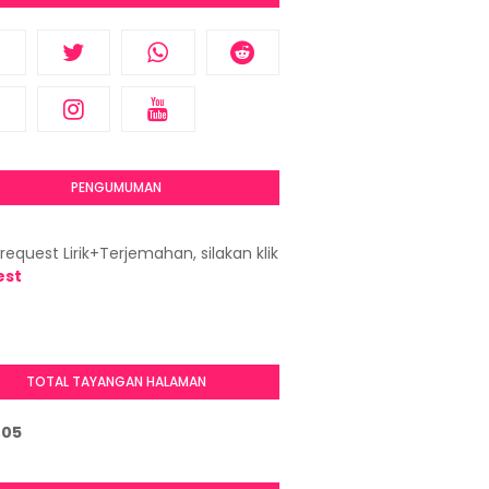
PENGUMUMAN
request Lirik+Terjemahan, silakan klik
est
TOTAL TAYANGAN HALAMAN
2
0
5