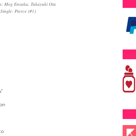
: Meg Ensaka, Takayuki Ota
Single: Pierce (#1)
u"
on
to