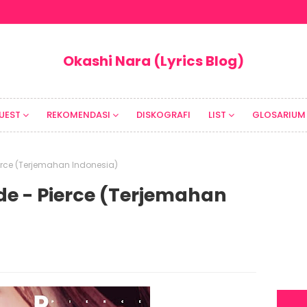
Okashi Nara (Lyrics Blog)
UEST
REKOMENDASI
DISKOGRAFI
LIST
GLOSARIUM
ierce (Terjemahan Indonesia)
ide - Pierce (Terjemahan