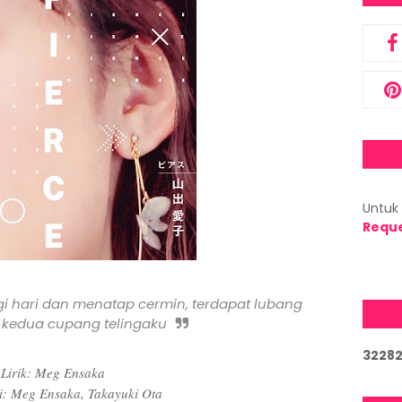
Untuk 
Requ
gi hari dan menatap cermin, terdapat lubang
a kedua cupang telingaku
3
2
2
8
Lirik: Meg Ensaka
: Meg Ensaka, Takayuki Ota