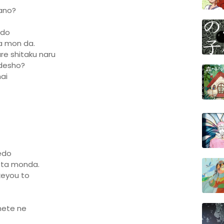
ano?
edo
a mon da.
re shitaku naru
 desho?
ai
edo
tta monda.
keyou to
mete ne