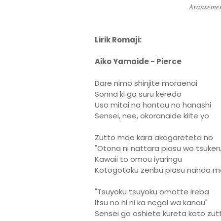
Aransemen
Lirik Romaji:
Aiko Yamaide - Pierce
Dare nimo shinjite moraenai
Sonna ki ga suru keredo
Uso mitai na hontou no hanashi
Sensei, nee, okoranaide kiite yo
Zutto mae kara akogareteta no
"Otona ni nattara piasu wo tsuker
Kawaii to omou iyaringu
Kotogotoku zenbu piasu nanda m
"Tsuyoku tsuyoku omotte ireba
Itsu no hi ni ka negai wa kanau"
Sensei ga oshiete kureta koto zut