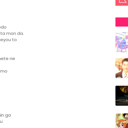
edo
tta mon da.
keyou to
mete ne
e mo
in ga
ru