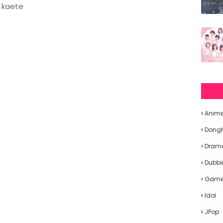
i kaete
Anim
Dong
Dram
Dubbi
Gam
Idol
JPop