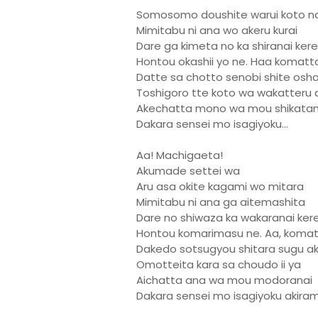
Somosomo doushite warui koto n
Mimitabu ni ana wo akeru kurai
Dare ga kimeta no ka shiranai ker
Hontou okashii yo ne. Haa komatt
Datte sa chotto senobi shite osha
Toshigoro tte koto wa wakatteru
Akechatta mono wa mou shikatan
Dakara sensei mo isagiyoku...
Aa! Machigaeta!
Akumade settei wa
Aru asa okite kagami wo mitara
Mimitabu ni ana ga aitemashita
Dare no shiwaza ka wakaranai ker
Hontou komarimasu ne. Aa, koma
Dakedo sotsugyou shitara sugu a
Omotteita kara sa choudo ii ya
Aichatta ana wa mou modoranai
Dakara sensei mo isagiyoku akira