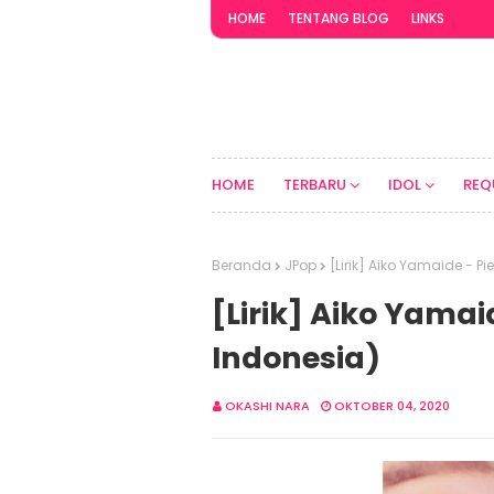
HOME
TENTANG BLOG
LINKS
HOME
TERBARU
IDOL
REQ
Beranda
JPop
[Lirik] Aiko Yamaide - P
[Lirik] Aiko Yama
Indonesia)
OKASHI NARA
OKTOBER 04, 2020