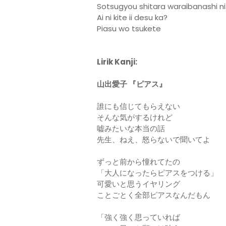
Sotsugyou shitara waraibanashi n
Ai ni kite ii desu ka?
Piasu wo tsukete
Lirik Kanji:
山出愛子 『ピアス』
誰にも信じてもらえない
そんな気がするけれど
嘘みたいな本当の話
先生、ねえ、怒らないで聞いてよ
ずっと前から憧れてたの
「大人になったらピアスをつける」
可愛いと思うイヤリング
ことごとく全部ピアスなんだもん
「強く強く思っていれば