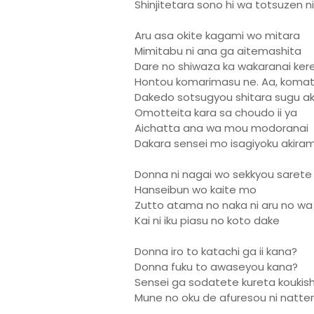
Shinjitetara sono hi wa totsuzen ni
Aru asa okite kagami wo mitara
Mimitabu ni ana ga aitemashita
Dare no shiwaza ka wakaranai ker
Hontou komarimasu ne. Aa, koma
Dakedo sotsugyou shitara sugu a
Omotteita kara sa choudo ii ya
Aichatta ana wa mou modoranai
Dakara sensei mo isagiyoku akira
Donna ni nagai wo sekkyou saret
Hanseibun wo kaite mo
Zutto atama no naka ni aru no wa
Kai ni iku piasu no koto dake
Donna iro to katachi ga ii kana?
Donna fuku to awaseyou kana?
Sensei ga sodatete kureta koukish
Mune no oku de afuresou ni natte