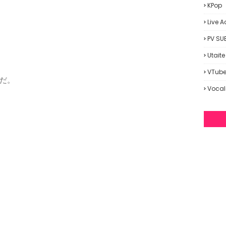
KPop
Live A
PV SU
Utaite
VTube
だ。
Vocal