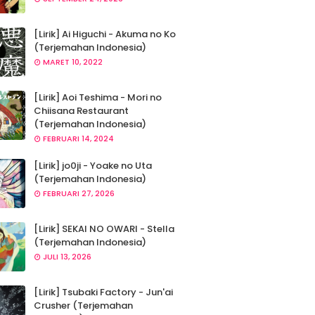
[Lirik] Ai Higuchi - Akuma no Ko
(Terjemahan Indonesia)
MARET 10, 2022
[Lirik] Aoi Teshima - Mori no
Chiisana Restaurant
(Terjemahan Indonesia)
FEBRUARI 14, 2024
[Lirik] jo0ji - Yoake no Uta
(Terjemahan Indonesia)
FEBRUARI 27, 2026
[Lirik] SEKAI NO OWARI - Stella
(Terjemahan Indonesia)
JULI 13, 2026
[Lirik] Tsubaki Factory - Jun'ai
Crusher (Terjemahan