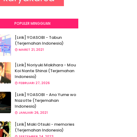
POPULER MINGGUAN
[Lirik] YOASOBI - Tabun
(Terjemahan Indonesia)
MARET 21, 2021
[Lirik] Noriyuki Makihara - Mou
Koi Nante Shinai (Terjemahan
Indonesia)
FEBRUARI 27, 2026
[Lirik] YOASOBI - Ano Yume wo
Nazotte (Terjemahan
Indonesia)
JANUARI 26, 2021
[Lirik] Maki Otsuki - memories
(Terjemahan Indonesia)
SEPTEMBER 24, 2023