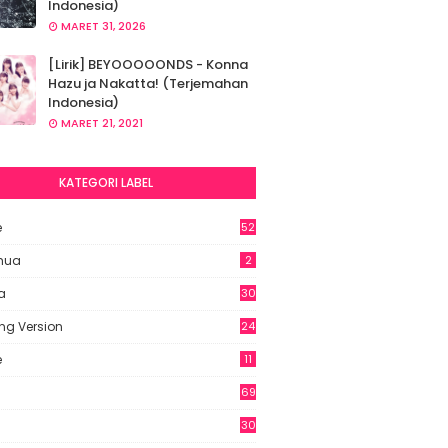
Indonesia)
MARET 31, 2026
[Lirik] BEYOOOOONDS - Konna
Hazu ja Nakatta! (Terjemahan
Indonesia)
MARET 21, 2021
KATEGORI LABEL
e
52
2
hua
2
a
30
ng Version
24
e
11
69
6
30
7